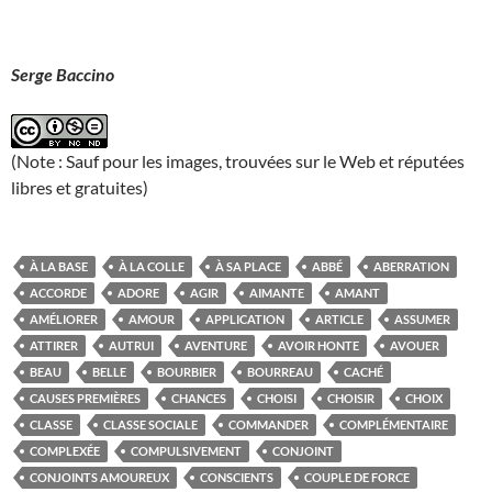
Serge Baccino
(Note : Sauf pour les images, trouvées sur le Web et réputées
libres et gratuites)
À LA BASE
À LA COLLE
À SA PLACE
ABBÉ
ABERRATION
ACCORDE
ADORE
AGIR
AIMANTE
AMANT
AMÉLIORER
AMOUR
APPLICATION
ARTICLE
ASSUMER
ATTIRER
AUTRUI
AVENTURE
AVOIR HONTE
AVOUER
BEAU
BELLE
BOURBIER
BOURREAU
CACHÉ
CAUSES PREMIÈRES
CHANCES
CHOISI
CHOISIR
CHOIX
CLASSE
CLASSE SOCIALE
COMMANDER
COMPLÉMENTAIRE
COMPLEXÉE
COMPULSIVEMENT
CONJOINT
CONJOINTS AMOUREUX
CONSCIENTS
COUPLE DE FORCE