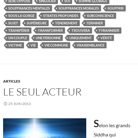
SEXE OPPOSÉ
SINGULIER
SOI
SOMME GLOBALE
SOUFFRANCES MENTALES
SOUFFRANCES MORALES
SOUFFRIR
SOUS LA GORGE
STRATES PROFONDES
SUBCONSCIENCE
SUJET
SUPÉRIEURE
TENDREMENT
TERMINER
TRANSFÉRER
TRANSFORMER
TROUVERA
TYRANNISER
UN COUPLE
UNE PERSONNE
UNIQUEMENT
VÉRITÉ
VICTIME
VIE
VIE COMMUNE
VRAISEMBLANCE
ARTICLES
LE SEUL ACTEUR
25 JUIN 2013
S
elon les grands
Siddha qui