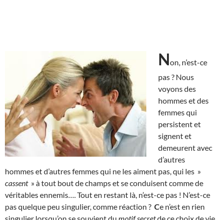
N
on, n’est-ce
pas ? Nous
voyons des
hommes et des
femmes qui
persistent et
signent et
demeurent avec
d’autres
hommes et d’autres femmes qui ne les aiment pas, qui les »
cassent
» à tout bout de champs et se conduisent comme de
véritables ennemis…. Tout en restant là, n’est-ce pas ! N’est-ce
pas quelque peu singulier, comme réaction ?
C
e n’est en rien
singulier lorsqu’on se souvient du
motif secret
de ce choix de vie