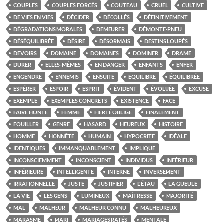
COUPLES
COUPLES FORCÉS
COUTEAU
CRUEL
CULTIVE
DE VIES EN VIES
DÉCIDER
DÉCOLLÉS
DÉFINITIVEMENT
DÉGRADATIONS MORALES
DEMEURER
DÉMONTE-PNEU
DÉSÉQUILIBRÉE
DÉSIRE
DÉSORMAIS
DESTINS LOUPÉS
DEVOIRS
DOMAINE
DOMAINES
DOMINER
DRAME
DURER
ELLES-MÊMES
EN DANGER
ENFANTS
ENFER
ENGENDRE
ENNEMIS
ENSUITE
EQUILIBRE
ÉQUILIBRÉE
ESPÉRER
ESPOIR
ESPRIT
ÉVIDENT
ÉVOLUÉE
EXCUSE
EXEMPLE
EXEMPLES CONCRETS
EXISTENCE
FACE
FAIRE HONTE
FEMME
FIERTÉ OBLIGE
FINALEMENT
FOUILLER
GENRE
HASARD
HEUREUX
HISTOIRE
HOMME
HONNÊTE
HUMAIN
HYPOCRITE
IDÉALE
IDENTIQUES
IMMANQUABLEMENT
IMPLIQUE
INCONSCIEMMENT
INCONSCIENT
INDIVIDUS
INFÉRIEUR
INFÉRIEURE
INTELLIGENTE
INTERNE
INVERSEMENT
IRRATIONNELLE
JUSTE
JUSTIFIER
L'ÉTAU
LA GUEULE
LA VIE
LES GENS
LUMINEUX
MAÎTRESSE
MAJORITÉ
MAL
MALHEUR
MALHEUR CONNU
MALHEUREUX
MARASME
MARI
MARIAGES RATÉS
MENTALE