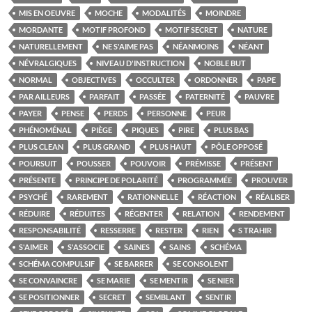
MIS EN OEUVRE
MOCHE
MODALITÉS
MOINDRE
MORDANTE
MOTIF PROFOND
MOTIF SECRET
NATURE
NATURELLEMENT
NE S'AIME PAS
NÉANMOINS
NÉANT
NÉVRALGIQUES
NIVEAU D'INSTRUCTION
NOBLE BUT
NORMAL
OBJECTIVES
OCCULTER
ORDONNER
PAPE
PAR AILLEURS
PARFAIT
PASSÉE
PATERNITÉ
PAUVRE
PAYER
PENSE
PERDS
PERSONNE
PEUR
PHÉNOMÉNAL
PIÈGE
PIQUES
PIRE
PLUS BAS
PLUS CLEAN
PLUS GRAND
PLUS HAUT
PÔLE OPPOSÉ
POURSUIT
POUSSER
POUVOIR
PRÉMISSE
PRÉSENT
PRÉSENTE
PRINCIPE DE POLARITÉ
PROGRAMMÉE
PROUVER
PSYCHÉ
RAREMENT
RATIONNELLE
RÉACTION
RÉALISER
RÉDUIRE
RÉDUITES
RÉGENTER
RELATION
RENDEMENT
RESPONSABILITÉ
RESSERRE
RESTER
RIEN
S TRAHIR
S'AIMER
S'ASSOCIE
SAINES
SAINS
SCHÉMA
SCHÉMA COMPULSIF
SE BARRER
SE CONSOLENT
SE CONVAINCRE
SE MARIE
SE MENTIR
SE NIER
SE POSITIONNER
SECRET
SEMBLANT
SENTIR