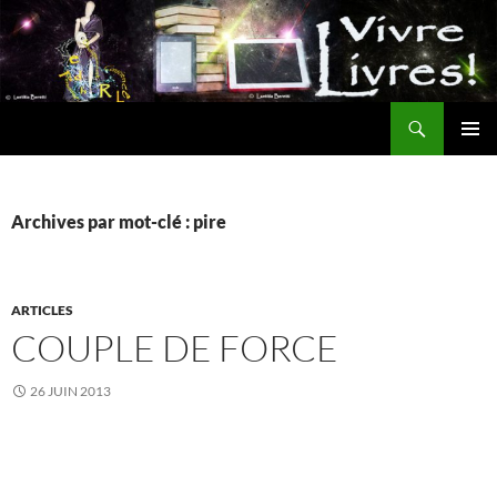
Aller
au
contenu
Recherche
MENU
PRINCI
Archives par mot-clé : pire
ARTICLES
COUPLE DE FORCE
26 JUIN 2013