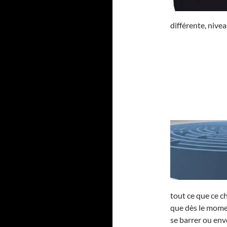
différente, nivea
tout ce que ce c
que dès le momen
se barrer ou env