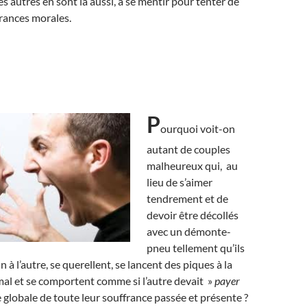
s autres en sont là aussi, à se mentir pour tenter de
frances morales.
P
ourquoi voit-on
autant de couples
malheureux qui, au
lieu de s’aimer
tendrement et de
devoir être décollés
avec un démonte-
pneu tellement qu’ils
n à l’autre, se querellent, se lancent des piques à la
 mal et se comportent comme si l’autre devait »
payer
globale de toute leur souffrance passée et présente ?