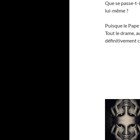
Que se passe-t-i
lui-même ?
Puisque le Pape n
Tout le drame, a
définitivement 