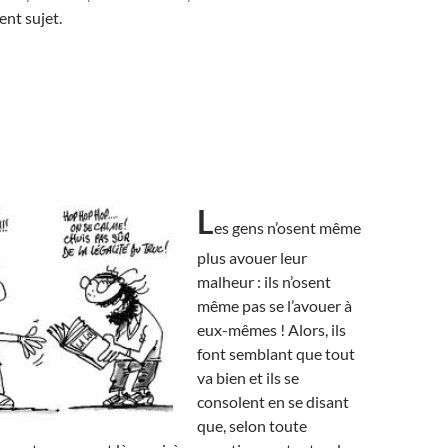
ent sujet.
L
es gens n’osent même
plus avouer leur
malheur : ils n’osent
même pas se l’avouer à
eux-mêmes ! Alors, ils
font semblant que tout
va bien et ils se
consolent en se disant
que, selon toute