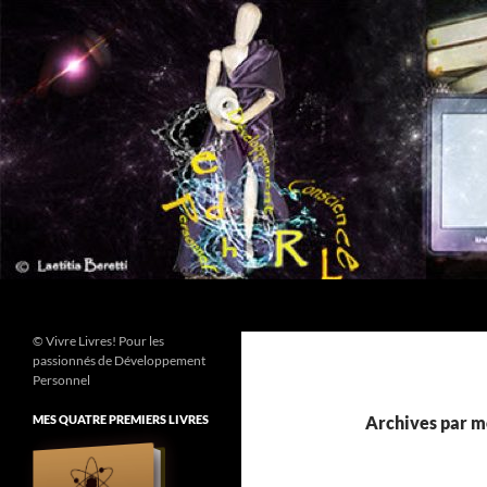
Aller
au
contenu
Recherche
© Vivre Livres! Pour les
passionnés de Développement
Personnel
MES QUATRE PREMIERS LIVRES
Archives par mo