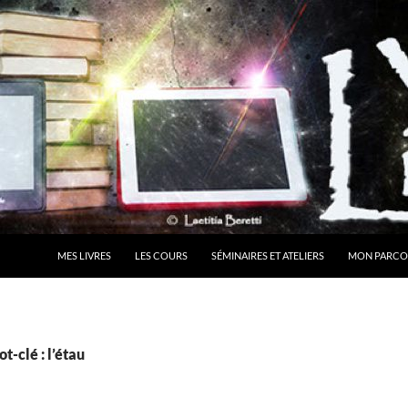
MES LIVRES
LES COURS
SÉMINAIRES ET ATELIERS
MON PARCO
t-clé : l’étau