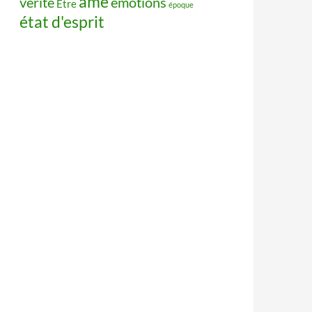
âme
vérité
émotions
Être
époque
état d'esprit