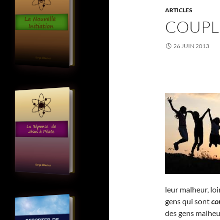
ARTICLES
COUPL
26 JUIN 2013
leur malheur, lo
gens qui sont
co
des gens malheu