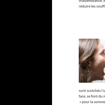
vraisemblance, le
réduire les souf
sont scotchés l’u
face, se font du
» pour la somme 