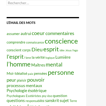
Rechercher :
L’ÉMAIL DES MOTS
coeur
commentaires
autrui
assumer
conscience
comprendre
connaissance
esprit
Dieu
conscient
corps
idée
Jésus
l'ego
l'esprit
Lumière
la vérité
l'âme
logique
l’homme
mental
Maîtres
personne
Moi-Idéalisé
pensées
paix
pouvoir
peur
plaisir
processus mentaux
Psychologie ésotérique
question
Psychologues Esotéristes
psy éso
questions
sujet
sanskrit
responsabilité
Terre