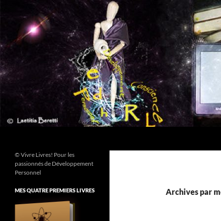
Aller
au
contenu
Recherche
© Vivre Livres! Pour les
passionnés de Développement
Personnel
MES QUATRE PREMIERS LIVRES
Archives par mo