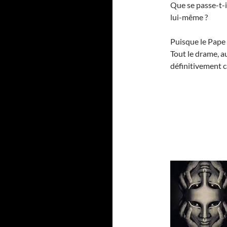
Que se passe-t-i
lui-même ?
Puisque le Pape n
Tout le drame, a
définitivement 