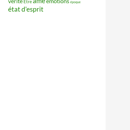
âme
vérité
émotions
Être
époque
état d'esprit