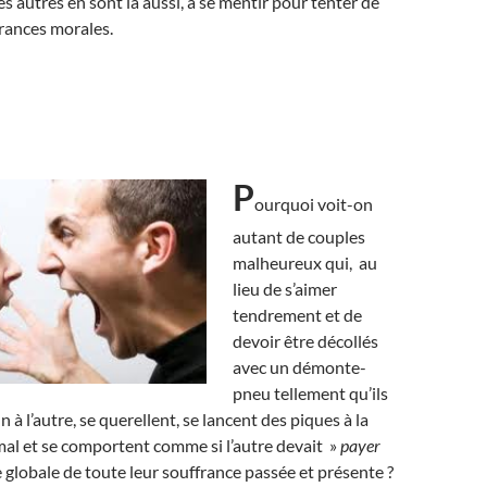
s autres en sont là aussi, à se mentir pour tenter de
frances morales.
P
ourquoi voit-on
autant de couples
malheureux qui, au
lieu de s’aimer
tendrement et de
devoir être décollés
avec un démonte-
pneu tellement qu’ils
n à l’autre, se querellent, se lancent des piques à la
 mal et se comportent comme si l’autre devait »
payer
globale de toute leur souffrance passée et présente ?