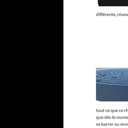
différente, nivea
tout ce que ce c
que dès le momen
se barrer ou env