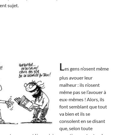
ent sujet.
L
es gens n’osent même
plus avouer leur
malheur : ils n’osent
même pas se l’avouer à
eux-mêmes ! Alors, ils
font semblant que tout
va bien et ils se
consolent en se disant
que, selon toute