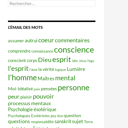
Rechercher :
L’ÉMAIL DES MOTS
coeur
commentaires
autrui
assumer
conscience
comprendre
connaissance
esprit
Dieu
conscient
corps
idée
Jésus
l'ego
l'esprit
Lumière
la vérité
l'âme
logique
l’homme
mental
Maîtres
personne
Moi-Idéalisé
pensées
paix
pouvoir
peur
plaisir
processus mentaux
Psychologie ésotérique
question
Psychologues Esotéristes
psy éso
questions
sujet
sanskrit
responsabilité
Terre