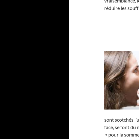
vraisemblance, le
réduire les souf
sont scotchés l’u
face, se font du
» pour la somme 