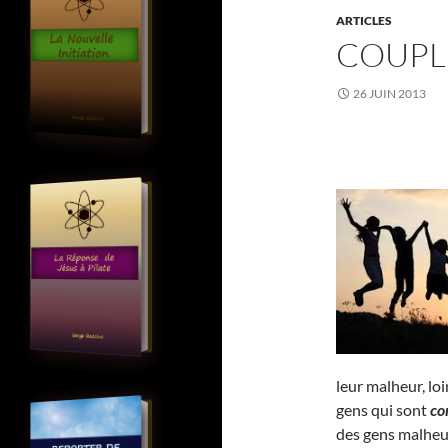
ARTICLES
COUPL
26 JUIN 2013
leur malheur, lo
gens qui sont
co
des gens malheu