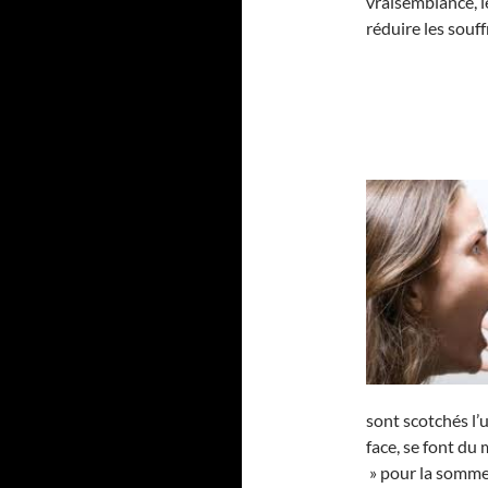
vraisemblance, le
réduire les souf
sont scotchés l’u
face, se font du
» pour la somme 