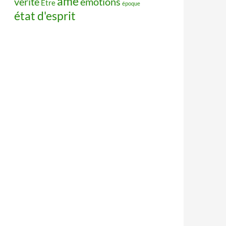
âme
vérité
émotions
Être
époque
état d'esprit