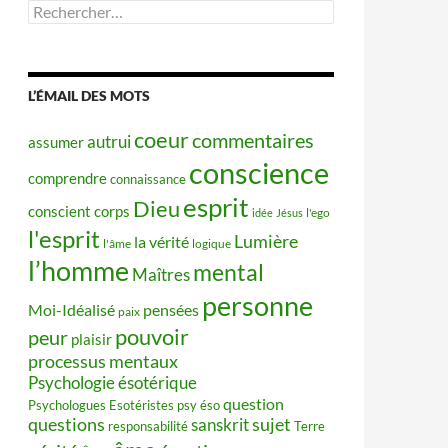
Rechercher :
L’ÉMAIL DES MOTS
coeur
commentaires
autrui
assumer
conscience
comprendre
connaissance
esprit
Dieu
conscient
corps
idée
Jésus
l'ego
l'esprit
Lumière
la vérité
l'âme
logique
l’homme
mental
Maîtres
personne
Moi-Idéalisé
pensées
paix
pouvoir
peur
plaisir
processus mentaux
Psychologie ésotérique
question
Psychologues Esotéristes
psy éso
questions
sujet
sanskrit
responsabilité
Terre