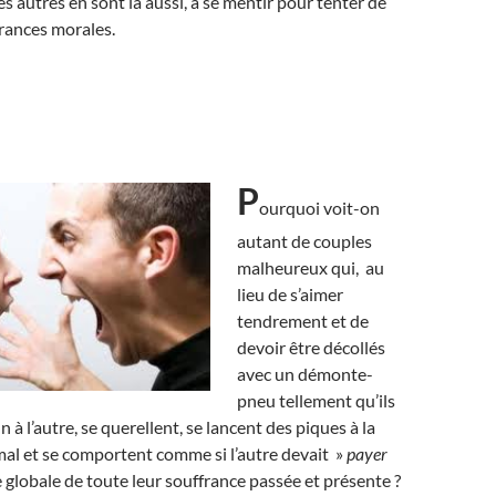
s autres en sont là aussi, à se mentir pour tenter de
frances morales.
P
ourquoi voit-on
autant de couples
malheureux qui, au
lieu de s’aimer
tendrement et de
devoir être décollés
avec un démonte-
pneu tellement qu’ils
n à l’autre, se querellent, se lancent des piques à la
 mal et se comportent comme si l’autre devait »
payer
globale de toute leur souffrance passée et présente ?