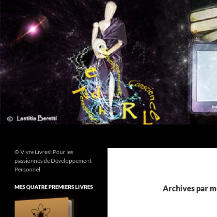
Aller
au
contenu
Recherche
© Vivre Livres! Pour les
passionnés de Développement
Personnel
MES QUATRE PREMIERS LIVRES
Archives par mo