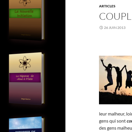
ARTICLES
COUPL
26 JUIN 2013
leur malheur, lo
gens qui sont
co
des gens malheu