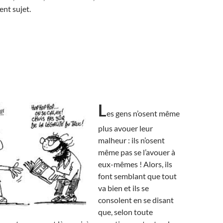
ent sujet.
L
es gens n’osent même
plus avouer leur
malheur : ils n’osent
même pas se l’avouer à
eux-mêmes ! Alors, ils
font semblant que tout
va bien et ils se
consolent en se disant
que, selon toute