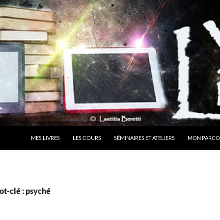
MES LIVRES
LES COURS
SÉMINAIRES ET ATELIERS
MON PARCO
t-clé : psyché