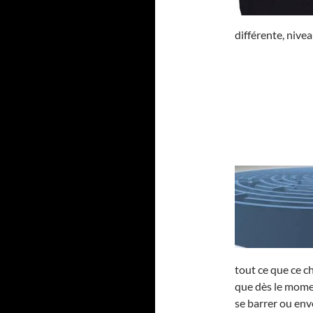
différente, nivea
tout ce que ce c
que dès le momen
se barrer ou env