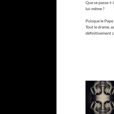
Que se passe-t-i
lui-même ?
Puisque le Pape n
Tout le drame, a
définitivement 