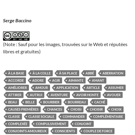
Serge Baccino
(Note : Sauf pour les images, trouvées sur le Web et réputées
libres et gratuites)
À LA BASE
À LA COLLE
À SA PLACE
ABBÉ
ABERRATION
ACCORDE
ADORE
AGIR
AIMANTE
AMANT
AMÉLIORER
AMOUR
APPLICATION
ARTICLE
ASSUMER
ATTIRER
AUTRUI
AVENTURE
AVOIR HONTE
AVOUER
BEAU
BELLE
BOURBIER
BOURREAU
CACHÉ
CAUSES PREMIÈRES
CHANCES
CHOISI
CHOISIR
CHOIX
CLASSE
CLASSE SOCIALE
COMMANDER
COMPLÉMENTAIRE
COMPLEXÉE
COMPULSIVEMENT
CONJOINT
CONJOINTS AMOUREUX
CONSCIENTS
COUPLE DE FORCE