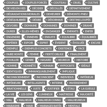
COUPLES
COUPLES FORCÉS
COUTEAU
CRUEL
CULTIVE
DE VIES EN VIES
DÉCIDER
DÉCOLLÉS
DÉFINITIVEMENT
DÉGRADATIONS MORALES
DEMEURER
DÉMONTE-PNEU
DÉSÉQUILIBRÉE
DÉSIRE
DÉSORMAIS
DESTINS LOUPÉS
DEVOIRS
DOMAINE
DOMAINES
DOMINER
DRAME
DURER
ELLES-MÊMES
EN DANGER
ENFANTS
ENFER
ENGENDRE
ENNEMIS
ENSUITE
EQUILIBRE
ÉQUILIBRÉE
ESPÉRER
ESPOIR
ESPRIT
ÉVIDENT
ÉVOLUÉE
EXCUSE
EXEMPLE
EXEMPLES CONCRETS
EXISTENCE
FACE
FAIRE HONTE
FEMME
FIERTÉ OBLIGE
FINALEMENT
FOUILLER
GENRE
HASARD
HEUREUX
HISTOIRE
HOMME
HONNÊTE
HUMAIN
HYPOCRITE
IDÉALE
IDENTIQUES
IMMANQUABLEMENT
IMPLIQUE
INCONSCIEMMENT
INCONSCIENT
INDIVIDUS
INFÉRIEUR
INFÉRIEURE
INTELLIGENTE
INTERNE
INVERSEMENT
IRRATIONNELLE
JUSTE
JUSTIFIER
L'ÉTAU
LA GUEULE
LA VIE
LES GENS
LUMINEUX
MAÎTRESSE
MAJORITÉ
MAL
MALHEUR
MALHEUR CONNU
MALHEUREUX
MARASME
MARI
MARIAGES RATÉS
MENTALE