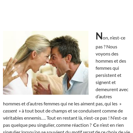
N
on, n’est-ce
pas ? Nous
voyons des
hommes et des
femmes qui
persistent et
signent et
demeurent avec
d’autres
hommes et d’autres femmes qui ne les aiment pas, qui les »
cassent
» à tout bout de champs et se conduisent comme de
véritables ennemis…. Tout en restant là, n’est-ce pas ! N’est-ce
pas quelque peu singulier, comme réaction ?
C
e n’est en rien
singulier lorsqu’on se souvient du
motif secret
de ce choix de vie