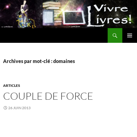
Aller
au
contenu
Recherche
MENU
PRINCI
Archives par mot-clé : domaines
ARTICLES
COUPLE DE FORCE
26 JUIN 2013