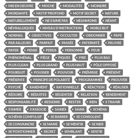
MIS EN OEUVRE
MOCHE
MODALITÉS
MOINDRE
MORDANTE
MOTIF PROFOND
MOTIF SECRET
NATURE
NATURELLEMENT
NE S'AIME PAS
NÉANMOINS
NÉANT
NÉVRALGIQUES
NIVEAU D'INSTRUCTION
NOBLE BUT
NORMAL
OBJECTIVES
OCCULTER
ORDONNER
PAPE
PAR AILLEURS
PARFAIT
PASSÉE
PATERNITÉ
PAUVRE
PAYER
PENSE
PERDS
PERSONNE
PEUR
PHÉNOMÉNAL
PIÈGE
PIQUES
PIRE
PLUS BAS
PLUS CLEAN
PLUS GRAND
PLUS HAUT
PÔLE OPPOSÉ
POURSUIT
POUSSER
POUVOIR
PRÉMISSE
PRÉSENT
PRÉSENTE
PRINCIPE DE POLARITÉ
PROGRAMMÉE
PROUVER
PSYCHÉ
RAREMENT
RATIONNELLE
RÉACTION
RÉALISER
RÉDUIRE
RÉDUITES
RÉGENTER
RELATION
RENDEMENT
RESPONSABILITÉ
RESSERRE
RESTER
RIEN
S TRAHIR
S'AIMER
S'ASSOCIE
SAINES
SAINS
SCHÉMA
SCHÉMA COMPULSIF
SE BARRER
SE CONSOLENT
SE CONVAINCRE
SE MARIE
SE MENTIR
SE NIER
SE POSITIONNER
SECRET
SEMBLANT
SENTIR