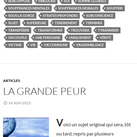
SEXE OPPOSÉ
SINGULIER
SOI
SOMME GLOBALE
SOUFFRANCES MENTALES
SOUFFRANCES MORALES
SOUFFRIR
SOUS LA GORGE
STRATES PROFONDES
SUBCONSCIENCE
SUJET
SUPÉRIEURE
TENDREMENT
TERMINER
TRANSFÉRER
TRANSFORMER
TROUVERA
TYRANNISER
UN COUPLE
UNE PERSONNE
UNIQUEMENT
VÉRITÉ
VICTIME
VIE
VIE COMMUNE
VRAISEMBLANCE
ARTICLES
LA GRANDE PEUR
14 JUIN 2013
V
oici un sujet original qui sera, tôt
ou tard, repris par plusieurs