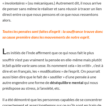
«
involontaires
» (ou mécaniques.) Autrement dit, il nous arrive
de penser sans même le réaliser et sans réussir à tracer un lien
direct entre ce que nous pensons et ce que nous ressentons
alors.
Toutes les pensées sont faites d’esprit : la souffrance trouve donc
sa cause première dans les mouvements de notre esprit
.
L
es initiés de l’Inde affirment que ce qui nous fait le plus
souffrir n’est pas vraiment la pensée en elle-même mais plutôt
le fait qu’elle varie sans cesse
. Ils nomment cela «
les vritti
« , c’est à
dire et en français, les «
modifications
» de l’esprit. On pourrait
aussi bien dire que le fait de «
sautiller
» d’une pensée à une
autre engendre une forme de
déséquilibre mental
qui nous
prédispose au stress, à l’anxiété, etc.
Il a été démontré que les personnes capables de se concentrer
correctement et assez longtemps sur ce qu’ils sont en train de