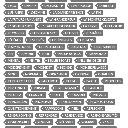
L'EGO
L'HEURE
L'HUMANITÉ
L'IMPRESSION
L'OREILLE
L'UNIVERS
L’HOMME
LA DIVINE PRÉSENCE
LA FIN
LA FUTURE HUMANITÉ
LA GRANDE PEUR
LA MONTRE CÉLESTE
LA SOUFFRANCE
LA TABLE DU SEIGNEUR
LA TERRE
LE CHOEUR
LE COCCYX
LE DERNIER MOT
LE DIVIN
LE MAÎTRE
LÉGÈRES
LES CURÉS
LES ÉNERGIES
LES GENS
LES MYSTIQUES
LES PLUS RUSÉS
LES RÊNES
LIBRE ARBITRE
LUI
LUMIÈRE
LUNE
MELCHISEDECK
MENSONGE
MENTAL
MENTIR
MILLES MORTS
MILLIERS DE GENS
MODÉRÉMENT
MOMENT
MONDE
MONSIEUR L’ABBÉ
MORT
NORMAUX
ORGANISER
ORIGINAL
OUAILLES
PAPIER TOILETTE
PARABOLE
PARFAIT
PARTIE
PENDULES
PERSONNEL
PHRASES
PIRE CALAMITÉ
PLANIFIER
PLEUREZ
PLUS VITE
POÈTE
POUVOIR
PRÉVOIR
PRINCIPALES
PROBLÈME
PROGRAMMÉE
PROPOSITIONS
QUESTIONNEMENT
RAPPROCHE
RÉEL
RÉFLÉCHIR
RENDUS DIVINS
REPRENDRE
RÉSISTANCE
RESPONSABILITÉS
RESPONSABLE
RESSENTI
RÉUSSITE
ROMPRE
SA VIE