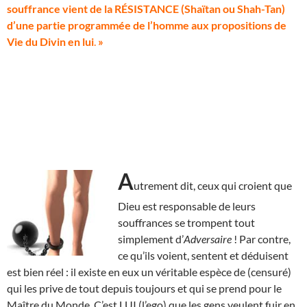
souffrance vient de la RÉSISTANCE (Shaïtan ou Shah-Tan)
d’une partie programmée de l’homme aux propositions de
Vie du Divin en lui
.
»
A
utrement dit, ceux qui croient que
Dieu est responsable de leurs
souffrances se trompent tout
simplement d’
Adversaire
! Par contre,
ce qu’ils voient, sentent et déduisent
est bien réel : il existe en eux un véritable espèce de (censuré)
qui les prive de tout depuis toujours et qui se prend pour le
Maître du Monde. C’est LUI (l’ego) que les gens veulent fuir en