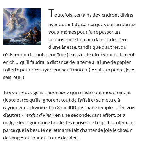
T
outefois, certains deviendront divins
avec autant d’aisance que vous en auriez
vous-mêmes pour faire passer un
suppositoire humain dans le derrière
d’une ânesse, tandis que d’autres, qui
résisteront de toute leur âme (le cas de le dire) vont tellement
en ch… qu’il faudra la distance de la terre à la lune de papier
toilette pour
«
essuyer leur souffrance
»
(je suis un poète, je le
sais, oui !)
Je « vois » des gens
« normaux »
qui résisteront modérément
(juste parce qu’ils ignorent tout de l’affaire) se mettre à
rayonner de divinité d’ici 3 ou 400 ans, par exemple… J’en vois
d’autres
« rendus divins »
en une seconde
, sans effort, cela
malgré leur ignorance totale des choses de l’esprit, seulement
parce que la beauté de leur âme fait chanter de joie le chœur
des anges autour du Trône de Dieu.