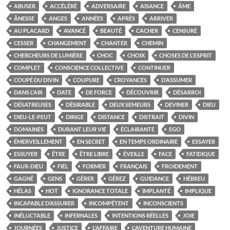
ABUSER
ACCÉLÉRÉ
ADVERSAIRE
AISANCE
ÂME
ÂNESSE
ANGES
ANNÉES
APRÈS
ARRIVER
AU PLACARD
AVANCÉ
BEAUTÉ
CACHER
CENSURÉ
CESSER
CHANGEMENT
CHANTER
CHEMIN
CHERCHEURS DE LUMIÈRE
CHOC
CHOIX
CHOSES DE L'ESPRIT
COMPLET
CONSCIENCE COLLECTIVE
CONTINUER
COUPÉ DU DIVIN
COUPURE
CROYANCES
D’ASSUMER
DANS L'AIR
DATE
DE FORCE
DÉCOUVRIR
DÉSARROI
DÉSATREUSES
DÉSIRABLE
DEUX SEMEURS
DEVINER
DIEU
DIEU-LE-PEUT
DIRIGE
DISTANCE
DISTRAIT
DIVIN
DOMAINES
DURANT LEUR VIE
ÉCLAIRANTE
EGO
ÉMERVEILLEMENT
EN SECRET
EN TEMPS ORDINAIRE
ESSAYER
ESSUYER
ÊTRE
ÊTRE LIBRE
ÉVEILLE
FACE
FATIDIQUE
FAUX-DIEU
FIEL
FORMER
FRANÇAIS
FROIDEMENT
GAGNÉ
GENS
GÉRER
GÉREZ
GUIDANCE
HÉBREU
HÉLAS
HOT
IGNORANCE TOTALE
IMPLANTÉ
IMPLIQUE
INCAPABLE D’ASSURER
INCOMPÉTENT
INCONSCIENTS
INÉLUCTABLE
INFERNALES
INTENTIONS RÉELLES
JOIE
JOURNÉES
JUSTICE
L'AFFAIRE
L'AVENTURE HUMAINE