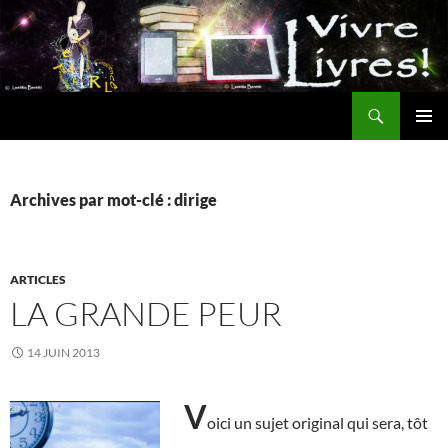
Aller
au
contenu
Recherche
MENU
PRINCI
Archives par mot-clé : dirige
ARTICLES
LA GRANDE PEUR
14 JUIN 2013
V
oici un sujet original qui sera, tôt