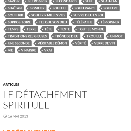
SAVOIR
SE TROMPER
SECONDAIRES
SEUL
SHAH-TAN
SHAÏTAN
SIGNIFIER
SOUFFLE
SOUFFRANCE
SOUFFRE
SOUFFRIR
SOUFFRIR MILLES VIES
SUIVRE DIEU EN SOI
SUPPOSITOIRE
TEL QUE SON DIEU
TÉLÉPATHE
TÉMOIGNER
TEMPS
TERRE
TÊTE
TEXTE
TOUT LE MONDE
TRADITIONS RELIGIEUSES
TRÔNE DE DIEU
TROUILLE
UN MOT
UNE SECONDE
VÉRITABLE DÉMON
VÉRITÉ
VERRE DE VIN
VIE
VINAIGRE
VRAI
ARTICLES
LE DÉTACHEMENT
SPIRITUEL
16 MAI 2013