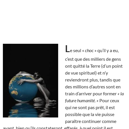
L
e seul «
choc
» qu’il y a eu,
c’est que des milliers de gens
ont quitté la Terre (d’un point
de vue spirituel) et n’y
reviendront plus, tandis que
des millions d’autres sont en
train d’arriver pour former
« la
future humanité. »
Pour ceux
qui ne sont pas prêt, il est
possible que la vie puisse
paraître continuer comme
avant, bien qu’ils constateront, effarés, à quel point il est