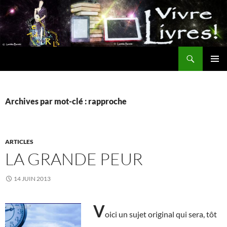
Aller
au
contenu
Recherche
MENU
PRINCI
Archives par mot-clé : rapproche
ARTICLES
LA GRANDE PEUR
14 JUIN 2013
V
oici un sujet original qui sera, tôt