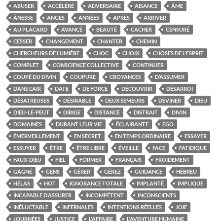
ABUSER
ACCÉLÉRÉ
ADVERSAIRE
AISANCE
ÂME
ÂNESSE
ANGES
ANNÉES
APRÈS
ARRIVER
AU PLACARD
AVANCÉ
BEAUTÉ
CACHER
CENSURÉ
CESSER
CHANGEMENT
CHANTER
CHEMIN
CHERCHEURS DE LUMIÈRE
CHOC
CHOIX
CHOSES DE L'ESPRIT
COMPLET
CONSCIENCE COLLECTIVE
CONTINUER
COUPÉ DU DIVIN
COUPURE
CROYANCES
D’ASSUMER
DANS L'AIR
DATE
DE FORCE
DÉCOUVRIR
DÉSARROI
DÉSATREUSES
DÉSIRABLE
DEUX SEMEURS
DEVINER
DIEU
DIEU-LE-PEUT
DIRIGE
DISTANCE
DISTRAIT
DIVIN
DOMAINES
DURANT LEUR VIE
ÉCLAIRANTE
EGO
ÉMERVEILLEMENT
EN SECRET
EN TEMPS ORDINAIRE
ESSAYER
ESSUYER
ÊTRE
ÊTRE LIBRE
ÉVEILLE
FACE
FATIDIQUE
FAUX-DIEU
FIEL
FORMER
FRANÇAIS
FROIDEMENT
GAGNÉ
GENS
GÉRER
GÉREZ
GUIDANCE
HÉBREU
HÉLAS
HOT
IGNORANCE TOTALE
IMPLANTÉ
IMPLIQUE
INCAPABLE D’ASSURER
INCOMPÉTENT
INCONSCIENTS
INÉLUCTABLE
INFERNALES
INTENTIONS RÉELLES
JOIE
JOURNÉES
JUSTICE
L'AFFAIRE
L'AVENTURE HUMAINE