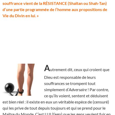
souffrance vient de la RÉSISTANCE (Shaïtan ou Shah-Tan)
d’une partie programmée de l’homme aux propositions de
Vie du Divin en lui
.
»
A
utrement dit, ceux qui croient que
Dieu est responsable de leurs
souffrances se trompent tout
simplement d’
Adversaire
! Par contre,
ce qu’ils voient, sentent et déduisent
est bien réel : il existe en eux un véritable espèce de (censuré)
qui les prive de tout depuis toujours et qui se prend pour le
Maître du Monde. C’est LUI (l’ego) que les gens veulent fuir en