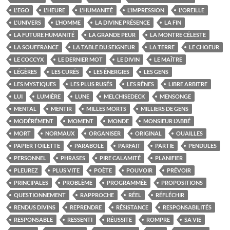
L'EGO
L'HEURE
L'HUMANITÉ
L'IMPRESSION
L'OREILLE
L'UNIVERS
L’HOMME
LA DIVINE PRÉSENCE
LA FIN
LA FUTURE HUMANITÉ
LA GRANDE PEUR
LA MONTRE CÉLESTE
LA SOUFFRANCE
LA TABLE DU SEIGNEUR
LA TERRE
LE CHOEUR
LE COCCYX
LE DERNIER MOT
LE DIVIN
LE MAÎTRE
LÉGÈRES
LES CURÉS
LES ÉNERGIES
LES GENS
LES MYSTIQUES
LES PLUS RUSÉS
LES RÊNES
LIBRE ARBITRE
LUI
LUMIÈRE
LUNE
MELCHISEDECK
MENSONGE
MENTAL
MENTIR
MILLES MORTS
MILLIERS DE GENS
MODÉRÉMENT
MOMENT
MONDE
MONSIEUR L’ABBÉ
MORT
NORMAUX
ORGANISER
ORIGINAL
OUAILLES
PAPIER TOILETTE
PARABOLE
PARFAIT
PARTIE
PENDULES
PERSONNEL
PHRASES
PIRE CALAMITÉ
PLANIFIER
PLEUREZ
PLUS VITE
POÈTE
POUVOIR
PRÉVOIR
PRINCIPALES
PROBLÈME
PROGRAMMÉE
PROPOSITIONS
QUESTIONNEMENT
RAPPROCHE
RÉEL
RÉFLÉCHIR
RENDUS DIVINS
REPRENDRE
RÉSISTANCE
RESPONSABILITÉS
RESPONSABLE
RESSENTI
RÉUSSITE
ROMPRE
SA VIE