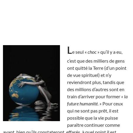
L
e seul «
choc
» qu’il y a eu,
c’est que des milliers de gens
ont quitté la Terre (d’un point
de vue spirituel) et n’y
reviendront plus, tandis que
des millions d’autres sont en
train d’arriver pour former
« la
future humanité. »
Pour ceux
qui ne sont pas prêt, il est
possible que la vie puisse
paraître continuer comme
avant, bien qu’ils constateront, effarés, à quel point il est