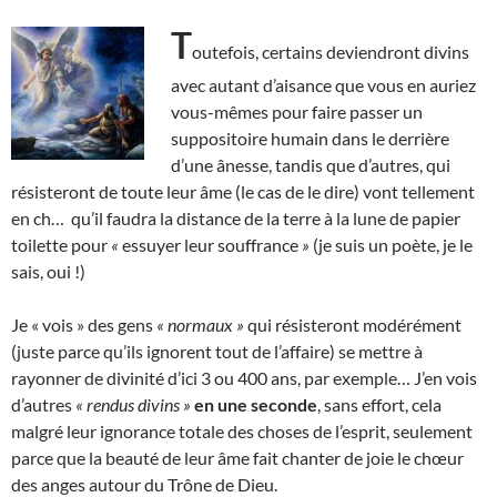
T
outefois, certains deviendront divins
avec autant d’aisance que vous en auriez
vous-mêmes pour faire passer un
suppositoire humain dans le derrière
d’une ânesse, tandis que d’autres, qui
résisteront de toute leur âme (le cas de le dire) vont tellement
en ch… qu’il faudra la distance de la terre à la lune de papier
toilette pour
«
essuyer leur souffrance
»
(je suis un poète, je le
sais, oui !)
Je « vois » des gens
« normaux »
qui résisteront modérément
(juste parce qu’ils ignorent tout de l’affaire) se mettre à
rayonner de divinité d’ici 3 ou 400 ans, par exemple… J’en vois
d’autres
« rendus divins »
en une seconde
, sans effort, cela
malgré leur ignorance totale des choses de l’esprit, seulement
parce que la beauté de leur âme fait chanter de joie le chœur
des anges autour du Trône de Dieu.