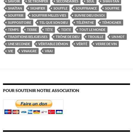
SAVOIR
SE TROMPER
SECONDAIRES
SEUL
SHAH-TAN
SHAÏTAN
SIGNIFIER
SOUFFLE
SOUFFRANCE
SOUFFRE
SOUFFRIR
SOUFFRIR MILLES VIES
SUIVRE DIEU EN SOI
SUPPOSITOIRE
TEL QUE SON DIEU
TÉLÉPATHE
TÉMOIGNER
TEMPS
TERRE
TÊTE
TEXTE
TOUT LE MONDE
TRADITIONS RELIGIEUSES
TRÔNE DE DIEU
TROUILLE
UN MOT
UNE SECONDE
VÉRITABLE DÉMON
VÉRITÉ
VERRE DE VIN
VIE
VINAIGRE
VRAI
POUR SOUTENIR NOTRE ASSOCIATION