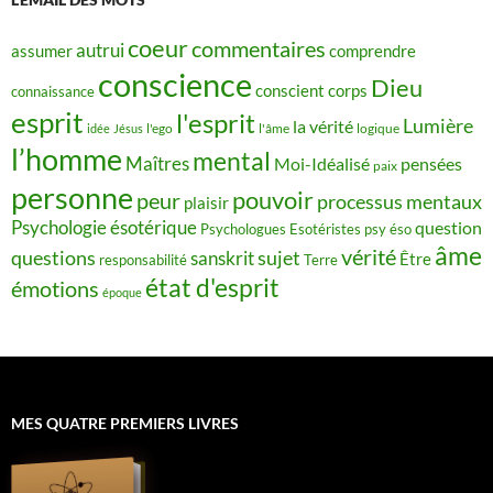
coeur
commentaires
autrui
assumer
comprendre
conscience
Dieu
conscient
corps
connaissance
esprit
l'esprit
Lumière
la vérité
idée
Jésus
l'ego
l'âme
logique
l’homme
mental
Maîtres
Moi-Idéalisé
pensées
paix
personne
pouvoir
peur
processus mentaux
plaisir
Psychologie ésotérique
question
Psychologues Esotéristes
psy éso
âme
vérité
questions
sujet
sanskrit
Être
responsabilité
Terre
état d'esprit
émotions
époque
MES QUATRE PREMIERS LIVRES