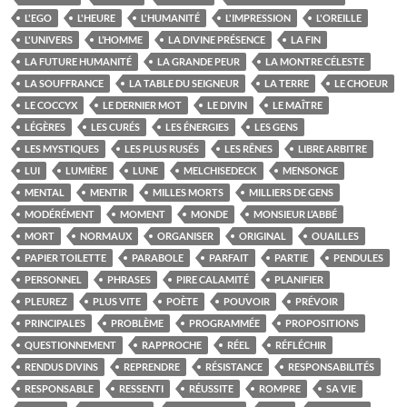
L'EGO
L'HEURE
L'HUMANITÉ
L'IMPRESSION
L'OREILLE
L'UNIVERS
L’HOMME
LA DIVINE PRÉSENCE
LA FIN
LA FUTURE HUMANITÉ
LA GRANDE PEUR
LA MONTRE CÉLESTE
LA SOUFFRANCE
LA TABLE DU SEIGNEUR
LA TERRE
LE CHOEUR
LE COCCYX
LE DERNIER MOT
LE DIVIN
LE MAÎTRE
LÉGÈRES
LES CURÉS
LES ÉNERGIES
LES GENS
LES MYSTIQUES
LES PLUS RUSÉS
LES RÊNES
LIBRE ARBITRE
LUI
LUMIÈRE
LUNE
MELCHISEDECK
MENSONGE
MENTAL
MENTIR
MILLES MORTS
MILLIERS DE GENS
MODÉRÉMENT
MOMENT
MONDE
MONSIEUR L’ABBÉ
MORT
NORMAUX
ORGANISER
ORIGINAL
OUAILLES
PAPIER TOILETTE
PARABOLE
PARFAIT
PARTIE
PENDULES
PERSONNEL
PHRASES
PIRE CALAMITÉ
PLANIFIER
PLEUREZ
PLUS VITE
POÈTE
POUVOIR
PRÉVOIR
PRINCIPALES
PROBLÈME
PROGRAMMÉE
PROPOSITIONS
QUESTIONNEMENT
RAPPROCHE
RÉEL
RÉFLÉCHIR
RENDUS DIVINS
REPRENDRE
RÉSISTANCE
RESPONSABILITÉS
RESPONSABLE
RESSENTI
RÉUSSITE
ROMPRE
SA VIE