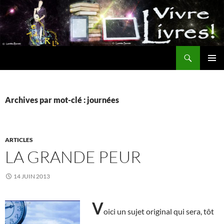
Aller
au
contenu
Recherche
MENU
PRINCI
Archives par mot-clé : journées
ARTICLES
LA GRANDE PEUR
14 JUIN 2013
V
oici un sujet original qui sera, tôt