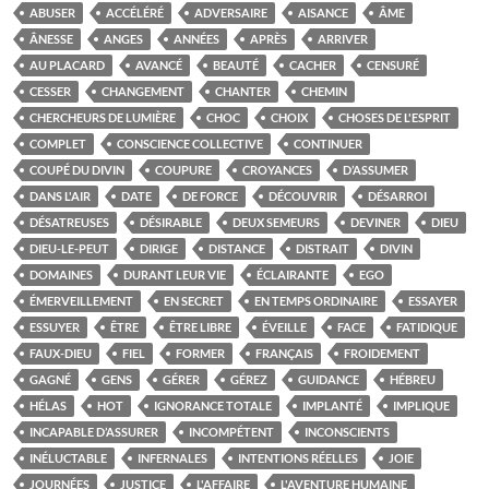
ABUSER
ACCÉLÉRÉ
ADVERSAIRE
AISANCE
ÂME
ÂNESSE
ANGES
ANNÉES
APRÈS
ARRIVER
AU PLACARD
AVANCÉ
BEAUTÉ
CACHER
CENSURÉ
CESSER
CHANGEMENT
CHANTER
CHEMIN
CHERCHEURS DE LUMIÈRE
CHOC
CHOIX
CHOSES DE L'ESPRIT
COMPLET
CONSCIENCE COLLECTIVE
CONTINUER
COUPÉ DU DIVIN
COUPURE
CROYANCES
D’ASSUMER
DANS L'AIR
DATE
DE FORCE
DÉCOUVRIR
DÉSARROI
DÉSATREUSES
DÉSIRABLE
DEUX SEMEURS
DEVINER
DIEU
DIEU-LE-PEUT
DIRIGE
DISTANCE
DISTRAIT
DIVIN
DOMAINES
DURANT LEUR VIE
ÉCLAIRANTE
EGO
ÉMERVEILLEMENT
EN SECRET
EN TEMPS ORDINAIRE
ESSAYER
ESSUYER
ÊTRE
ÊTRE LIBRE
ÉVEILLE
FACE
FATIDIQUE
FAUX-DIEU
FIEL
FORMER
FRANÇAIS
FROIDEMENT
GAGNÉ
GENS
GÉRER
GÉREZ
GUIDANCE
HÉBREU
HÉLAS
HOT
IGNORANCE TOTALE
IMPLANTÉ
IMPLIQUE
INCAPABLE D’ASSURER
INCOMPÉTENT
INCONSCIENTS
INÉLUCTABLE
INFERNALES
INTENTIONS RÉELLES
JOIE
JOURNÉES
JUSTICE
L'AFFAIRE
L'AVENTURE HUMAINE