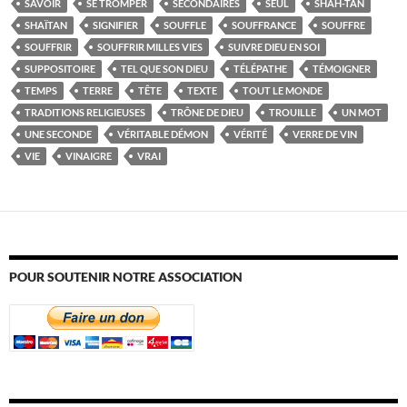
SAVOIR
SE TROMPER
SECONDAIRES
SEUL
SHAH-TAN
SHAÏTAN
SIGNIFIER
SOUFFLE
SOUFFRANCE
SOUFFRE
SOUFFRIR
SOUFFRIR MILLES VIES
SUIVRE DIEU EN SOI
SUPPOSITOIRE
TEL QUE SON DIEU
TÉLÉPATHE
TÉMOIGNER
TEMPS
TERRE
TÊTE
TEXTE
TOUT LE MONDE
TRADITIONS RELIGIEUSES
TRÔNE DE DIEU
TROUILLE
UN MOT
UNE SECONDE
VÉRITABLE DÉMON
VÉRITÉ
VERRE DE VIN
VIE
VINAIGRE
VRAI
POUR SOUTENIR NOTRE ASSOCIATION