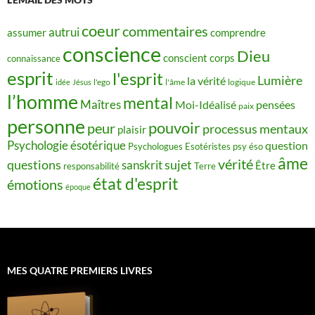
coeur
commentaires
autrui
assumer
comprendre
conscience
Dieu
conscient
corps
connaissance
esprit
l'esprit
Lumière
la vérité
idée
Jésus
l'ego
l'âme
logique
l’homme
mental
Maîtres
Moi-Idéalisé
pensées
paix
personne
pouvoir
peur
processus mentaux
plaisir
Psychologie ésotérique
question
Psychologues Esotéristes
psy éso
âme
vérité
questions
sujet
sanskrit
Être
responsabilité
Terre
état d'esprit
émotions
époque
MES QUATRE PREMIERS LIVRES