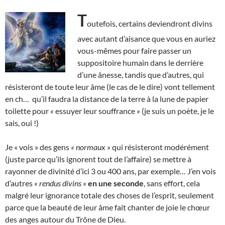
T
outefois, certains deviendront divins
avec autant d’aisance que vous en auriez
vous-mêmes pour faire passer un
suppositoire humain dans le derrière
d’une ânesse, tandis que d’autres, qui
résisteront de toute leur âme (le cas de le dire) vont tellement
en ch… qu’il faudra la distance de la terre à la lune de papier
toilette pour
«
essuyer leur souffrance
»
(je suis un poète, je le
sais, oui !)
Je « vois » des gens
« normaux »
qui résisteront modérément
(juste parce qu’ils ignorent tout de l’affaire) se mettre à
rayonner de divinité d’ici 3 ou 400 ans, par exemple… J’en vois
d’autres
« rendus divins »
en une seconde
, sans effort, cela
malgré leur ignorance totale des choses de l’esprit, seulement
parce que la beauté de leur âme fait chanter de joie le chœur
des anges autour du Trône de Dieu.