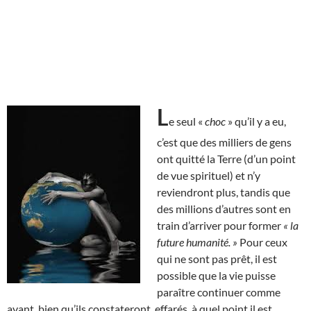
L
e seul «
choc
» qu’il y a eu,
c’est que des milliers de gens
ont quitté la Terre (d’un point
de vue spirituel) et n’y
reviendront plus, tandis que
des millions d’autres sont en
train d’arriver pour former
« la
future humanité. »
Pour ceux
qui ne sont pas prêt, il est
possible que la vie puisse
paraître continuer comme
avant, bien qu’ils constateront, effarés, à quel point il est