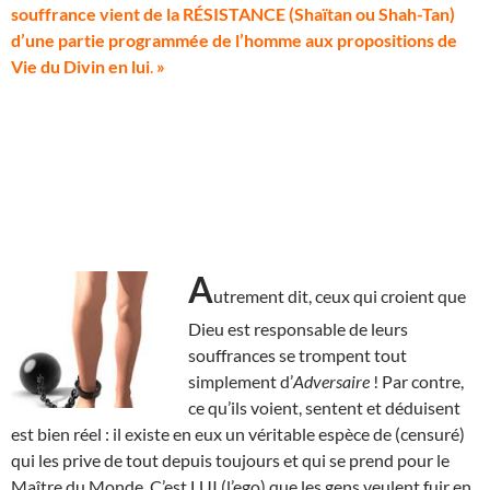
souffrance vient de la RÉSISTANCE (Shaïtan ou Shah-Tan)
d’une partie programmée de l’homme aux propositions de
Vie du Divin en lui
.
»
A
utrement dit, ceux qui croient que
Dieu est responsable de leurs
souffrances se trompent tout
simplement d’
Adversaire
! Par contre,
ce qu’ils voient, sentent et déduisent
est bien réel : il existe en eux un véritable espèce de (censuré)
qui les prive de tout depuis toujours et qui se prend pour le
Maître du Monde. C’est LUI (l’ego) que les gens veulent fuir en