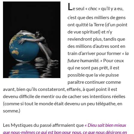
L
e seul «
choc
» qu’il y a eu,
c’est que des milliers de gens
ont quitté la Terre (d’un point
de vue spirituel) et n’y
reviendront plus, tandis que
des millions d’autres sont en
train d’arriver pour former
« la
future humanité. »
Pour ceux
qui ne sont pas prêt, il est
possible que la vie puisse
paraître continuer comme
avant, bien qu’ils constateront, effarés, à quel point il est
devenu difficile de mentir ou de cacher ses intentions réelles
(comme si tout le monde était devenu un peu télépathe, en
somme.)
Les Mystiques du passé affirmaient que
« Dieu sait bien mieux
que nous-mêmes ce qui est bon pour nous, ce que nous désirons en