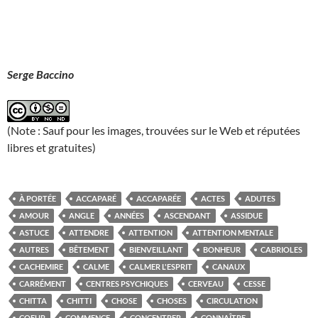
Serge Baccino
(Note : Sauf pour les images, trouvées sur le Web et réputées
libres et gratuites)
À PORTÉE
ACCAPARÉ
ACCAPARÉE
ACTES
ADUTES
AMOUR
ANGLE
ANNÉES
ASCENDANT
ASSIDUE
ASTUCE
ATTENDRE
ATTENTION
ATTENTION MENTALE
AUTRES
BÊTEMENT
BIENVEILLANT
BONHEUR
CABRIOLES
CACHEMIRE
CALME
CALMER L'ESPRIT
CANAUX
CARRÉMENT
CENTRES PSYCHIQUES
CERVEAU
CESSE
CHITTA
CHITTI
CHOSE
CHOSES
CIRCULATION
COEUR
COMMENCE
CONCENTRER
CONNAÎTRE