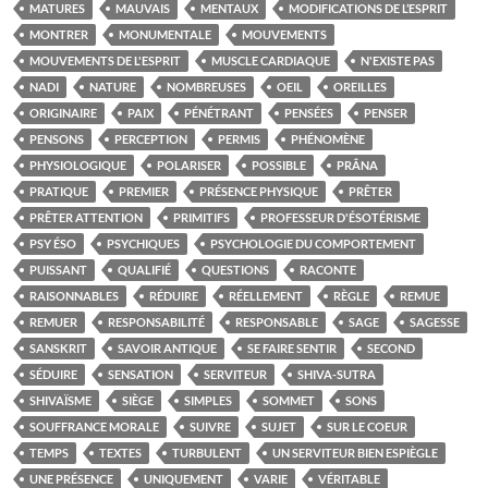
MATURES
MAUVAIS
MENTAUX
MODIFICATIONS DE L’ESPRIT
MONTRER
MONUMENTALE
MOUVEMENTS
MOUVEMENTS DE L'ESPRIT
MUSCLE CARDIAQUE
N'EXISTE PAS
NADI
NATURE
NOMBREUSES
OEIL
OREILLES
ORIGINAIRE
PAIX
PÉNÉTRANT
PENSÉES
PENSER
PENSONS
PERCEPTION
PERMIS
PHÉNOMÈNE
PHYSIOLOGIQUE
POLARISER
POSSIBLE
PRÂNA
PRATIQUE
PREMIER
PRÉSENCE PHYSIQUE
PRÊTER
PRÊTER ATTENTION
PRIMITIFS
PROFESSEUR D'ÉSOTÉRISME
PSY ÉSO
PSYCHIQUES
PSYCHOLOGIE DU COMPORTEMENT
PUISSANT
QUALIFIÉ
QUESTIONS
RACONTE
RAISONNABLES
RÉDUIRE
RÉELLEMENT
RÈGLE
REMUE
REMUER
RESPONSABILITÉ
RESPONSABLE
SAGE
SAGESSE
SANSKRIT
SAVOIR ANTIQUE
SE FAIRE SENTIR
SECOND
SÉDUIRE
SENSATION
SERVITEUR
SHIVA-SUTRA
SHIVAÏSME
SIÈGE
SIMPLES
SOMMET
SONS
SOUFFRANCE MORALE
SUIVRE
SUJET
SUR LE COEUR
TEMPS
TEXTES
TURBULENT
UN SERVITEUR BIEN ESPIÈGLE
UNE PRÉSENCE
UNIQUEMENT
VARIE
VÉRITABLE