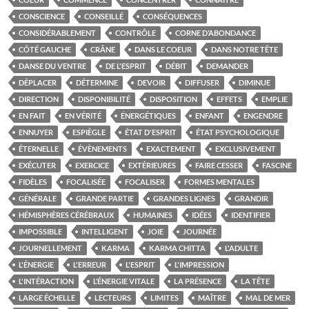
CONSCIENCE
CONSEILLÉ
CONSÉQUENCES
CONSIDÉRABLEMENT
CONTRÔLE
CORNE D’ABONDANCE
CÔTÉ GAUCHE
CRÂNE
DANS LE COEUR
DANS NOTRE TÊTE
DANSE DU VENTRE
DE L'ESPRIT
DÉBIT
DEMANDER
DÉPLACER
DÉTERMINE
DEVOIR
DIFFUSER
DIMINUE
DIRECTION
DISPONIBILITÉ
DISPOSITION
EFFETS
EMPLIE
EN FAIT
EN VÉRITÉ
ÉNERGÉTIQUES
ENFANT
ENGENDRE
ENNUYER
ESPIÈGLE
ÉTAT D'ESPRIT
ÉTAT PSYCHOLOGIQUE
ÉTERNELLE
ÉVÈNEMENTS
EXACTEMENT
EXCLUSIVEMENT
EXÉCUTER
EXERCICE
EXTÉRIEURES
FAIRE CESSER
FASCINE
FIDÈLES
FOCALISÉE
FOCALISER
FORMES MENTALES
GÉNÉRALE
GRANDE PARTIE
GRANDES LIGNES
GRANDIR
HÉMISPHÈRES CÉRÉBRAUX
HUMAINES
IDÉES
IDENTIFIER
IMPOSSIBLE
INTELLIGENT
JOIE
JOURNÉE
JOURNELLEMENT
KARMA
KARMA CHITTA
L'ADULTE
L'ÉNERGIE
L'ERREUR
L'ESPRIT
L'IMPRESSION
L'INTÉRACTION
L’ÉNERGIE VITALE
LA PRÉSENCE
LA TÊTE
LARGE ÉCHELLE
LECTEURS
LIMITES
MAÎTRE
MAL DE MER