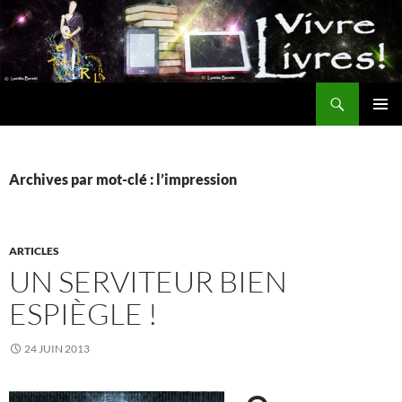
Aller
au
contenu
Recherche
MENU
PRINCI
Archives par mot-clé : l’impression
ARTICLES
UN SERVITEUR BIEN
ESPIÈGLE !
24 JUIN 2013