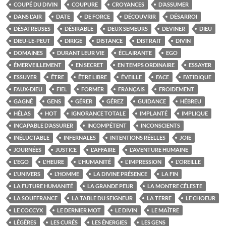
COUPÉ DU DIVIN
COUPURE
CROYANCES
D’ASSUMER
DANS L'AIR
DATE
DE FORCE
DÉCOUVRIR
DÉSARROI
DÉSATREUSES
DÉSIRABLE
DEUX SEMEURS
DEVINER
DIEU
DIEU-LE-PEUT
DIRIGE
DISTANCE
DISTRAIT
DIVIN
DOMAINES
DURANT LEUR VIE
ÉCLAIRANTE
EGO
ÉMERVEILLEMENT
EN SECRET
EN TEMPS ORDINAIRE
ESSAYER
ESSUYER
ÊTRE
ÊTRE LIBRE
ÉVEILLE
FACE
FATIDIQUE
FAUX-DIEU
FIEL
FORMER
FRANÇAIS
FROIDEMENT
GAGNÉ
GENS
GÉRER
GÉREZ
GUIDANCE
HÉBREU
HÉLAS
HOT
IGNORANCE TOTALE
IMPLANTÉ
IMPLIQUE
INCAPABLE D’ASSURER
INCOMPÉTENT
INCONSCIENTS
INÉLUCTABLE
INFERNALES
INTENTIONS RÉELLES
JOIE
JOURNÉES
JUSTICE
L'AFFAIRE
L'AVENTURE HUMAINE
L'EGO
L'HEURE
L'HUMANITÉ
L'IMPRESSION
L'OREILLE
L'UNIVERS
L’HOMME
LA DIVINE PRÉSENCE
LA FIN
LA FUTURE HUMANITÉ
LA GRANDE PEUR
LA MONTRE CÉLESTE
LA SOUFFRANCE
LA TABLE DU SEIGNEUR
LA TERRE
LE CHOEUR
LE COCCYX
LE DERNIER MOT
LE DIVIN
LE MAÎTRE
LÉGÈRES
LES CURÉS
LES ÉNERGIES
LES GENS