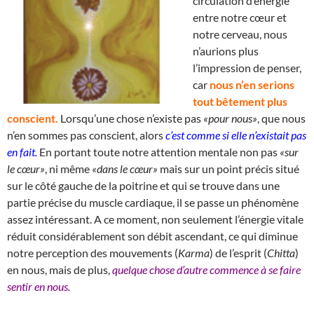
circulation d’énergie
entre notre cœur et
notre cerveau, nous
n’aurions plus
l’impression de penser,
car
nous n’en serions
tout bêtement plus
conscient.
Lorsqu’une chose n’existe pas
«pour nous»
, que nous
n’en sommes pas conscient, alors
c’est comme si elle n’existait pas
en fait.
En portant toute notre attention mentale non pas
«sur
le cœur»
, ni même
«dans le cœur»
mais sur un point précis situé
sur le côté gauche de la poitrine et qui se trouve dans une
partie précise du muscle cardiaque, il se passe un phénomène
assez intéressant. A ce moment, non seulement l’énergie vitale
réduit considérablement son débit ascendant, ce qui diminue
notre perception des mouvements (
Karma
) de l’esprit (
Chitta
)
en nous, mais de plus,
quelque chose d’autre commence à se faire
sentir en nous.