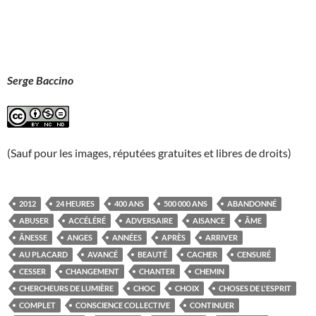
Serge Baccino
(Sauf pour les images, réputées gratuites et libres de droits)
2012
24 HEURES
400 ANS
500 000 ANS
ABANDONNÉ
ABUSER
ACCÉLÉRÉ
ADVERSAIRE
AISANCE
ÂME
ÂNESSE
ANGES
ANNÉES
APRÈS
ARRIVER
AU PLACARD
AVANCÉ
BEAUTÉ
CACHER
CENSURÉ
CESSER
CHANGEMENT
CHANTER
CHEMIN
CHERCHEURS DE LUMIÈRE
CHOC
CHOIX
CHOSES DE L'ESPRIT
COMPLET
CONSCIENCE COLLECTIVE
CONTINUER