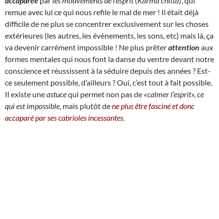
accaparée
par
les mouvements de l’esprit
(
Karma chitta
), qui
remue avec lui ce qui nous refile le mal de mer !
I
l était déjà
difficile de ne plus se concentrer exclusivement sur les choses
extérieures (les autres, les évènements, les sons, etc) mais là, ça
va devenir carrément impossible ! Ne plus prêter
attention
aux
formes mentales qui nous font la danse du ventre devant notre
conscience et réussissent à la séduire depuis des années ? Est-
ce seulement possible, d’ailleurs ? Oui, c’est tout à fait possible.
Il existe une
astuce
qui permet non pas de
«calmer l’esprit», ce
qui est impossible,
mais plutôt de
ne plus être fasciné et donc
accaparé par ses cabrioles incessantes.