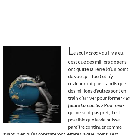
L
e seul «
choc
» qu’il y a eu,
c’est que des milliers de gens
ont quitté la Terre (d’un point
de vue spirituel) et n’y
reviendront plus, tandis que
des millions d’autres sont en
train d’arriver pour former
« la
future humanité. »
Pour ceux
qui ne sont pas prêt, il est
possible que la vie puisse
paraître continuer comme
avant, bien qu’ils constateront, effarés, à quel point il est