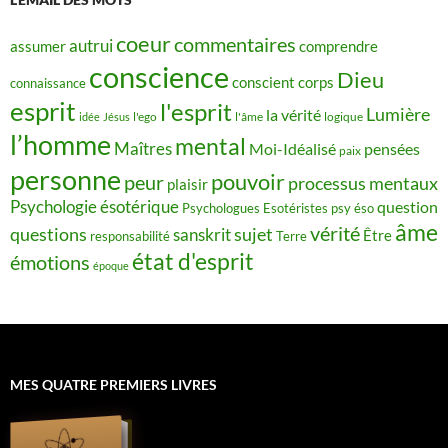
coeur
commentaires
autrui
assumer
comprendre
conscience
Dieu
conscient
corps
connaissance
esprit
l'esprit
Lumière
la vérité
idée
Jésus
l'ego
l'âme
logique
l’homme
mental
Maîtres
Moi-Idéalisé
pensées
paix
personne
pouvoir
peur
processus mentaux
plaisir
Psychologie ésotérique
question
Psychologues Esotéristes
psy éso
âme
vérité
questions
sujet
sanskrit
Être
responsabilité
Terre
état d'esprit
émotions
époque
MES QUATRE PREMIERS LIVRES