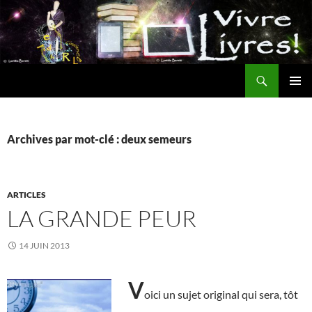
Aller
au
contenu
Recherche
MENU
PRINCI
Archives par mot-clé : deux semeurs
ARTICLES
LA GRANDE PEUR
14 JUIN 2013
V
oici un sujet original qui sera, tôt