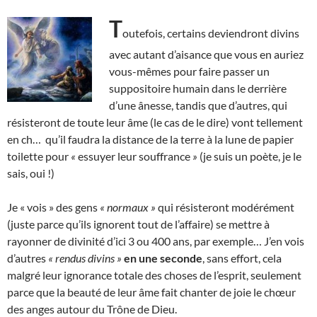
T
outefois, certains deviendront divins
avec autant d’aisance que vous en auriez
vous-mêmes pour faire passer un
suppositoire humain dans le derrière
d’une ânesse, tandis que d’autres, qui
résisteront de toute leur âme (le cas de le dire) vont tellement
en ch… qu’il faudra la distance de la terre à la lune de papier
toilette pour
«
essuyer leur souffrance
»
(je suis un poète, je le
sais, oui !)
Je « vois » des gens
« normaux »
qui résisteront modérément
(juste parce qu’ils ignorent tout de l’affaire) se mettre à
rayonner de divinité d’ici 3 ou 400 ans, par exemple… J’en vois
d’autres
« rendus divins »
en une seconde
, sans effort, cela
malgré leur ignorance totale des choses de l’esprit, seulement
parce que la beauté de leur âme fait chanter de joie le chœur
des anges autour du Trône de Dieu.