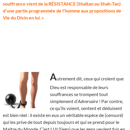
souffrance vient de la RÉSISTANCE (Shaïtan ou Shah-Tan)
d’une partie programmée de l’homme aux propositions de
Vie du Divin en lui
.
»
A
utrement dit, ceux qui croient que
Dieu est responsable de leurs
souffrances se trompent tout
simplement d’
Adversaire
! Par contre,
ce qu’ils voient, sentent et déduisent
est bien réel : il existe en eux un véritable espèce de (censuré)
qui les prive de tout depuis toujours et qui se prend pour le
Maître du Monde. C’est LUI (l’ego) que les gens veulent fuir en