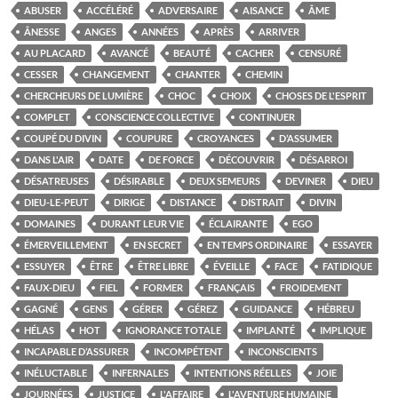
ABUSER
ACCÉLÉRÉ
ADVERSAIRE
AISANCE
ÂME
ÂNESSE
ANGES
ANNÉES
APRÈS
ARRIVER
AU PLACARD
AVANCÉ
BEAUTÉ
CACHER
CENSURÉ
CESSER
CHANGEMENT
CHANTER
CHEMIN
CHERCHEURS DE LUMIÈRE
CHOC
CHOIX
CHOSES DE L'ESPRIT
COMPLET
CONSCIENCE COLLECTIVE
CONTINUER
COUPÉ DU DIVIN
COUPURE
CROYANCES
D’ASSUMER
DANS L'AIR
DATE
DE FORCE
DÉCOUVRIR
DÉSARROI
DÉSATREUSES
DÉSIRABLE
DEUX SEMEURS
DEVINER
DIEU
DIEU-LE-PEUT
DIRIGE
DISTANCE
DISTRAIT
DIVIN
DOMAINES
DURANT LEUR VIE
ÉCLAIRANTE
EGO
ÉMERVEILLEMENT
EN SECRET
EN TEMPS ORDINAIRE
ESSAYER
ESSUYER
ÊTRE
ÊTRE LIBRE
ÉVEILLE
FACE
FATIDIQUE
FAUX-DIEU
FIEL
FORMER
FRANÇAIS
FROIDEMENT
GAGNÉ
GENS
GÉRER
GÉREZ
GUIDANCE
HÉBREU
HÉLAS
HOT
IGNORANCE TOTALE
IMPLANTÉ
IMPLIQUE
INCAPABLE D’ASSURER
INCOMPÉTENT
INCONSCIENTS
INÉLUCTABLE
INFERNALES
INTENTIONS RÉELLES
JOIE
JOURNÉES
JUSTICE
L'AFFAIRE
L'AVENTURE HUMAINE