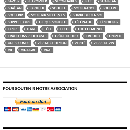
SAVOIR
SE TROMPER
SECONDAIRES
SEUL
SHAH-TAN
SHAÏTAN
SIGNIFIER
SOUFFLE
SOUFFRANCE
SOUFFRE
SOUFFRIR
SOUFFRIR MILLES VIES
SUIVRE DIEU EN SOI
SUPPOSITOIRE
TEL QUE SON DIEU
TÉLÉPATHE
TÉMOIGNER
TEMPS
TERRE
TÊTE
TEXTE
TOUT LE MONDE
TRADITIONS RELIGIEUSES
TRÔNE DE DIEU
TROUILLE
UN MOT
UNE SECONDE
VÉRITABLE DÉMON
VÉRITÉ
VERRE DE VIN
VIE
VINAIGRE
VRAI
POUR SOUTENIR NOTRE ASSOCIATION