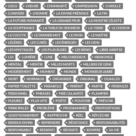
L'EGO
L'HEURE
L'HUMANITÉ
L'IMPRESSION
L'OREILLE
L'UNIVERS
L’HOMME
LA DIVINE PRÉSENCE
LA FIN
LA FUTURE HUMANITÉ
LA GRANDE PEUR
LA MONTRE CÉLESTE
LA SOUFFRANCE
LA TABLE DU SEIGNEUR
LA TERRE
LE CHOEUR
LE COCCYX
LE DERNIER MOT
LE DIVIN
LE MAÎTRE
LÉGÈRES
LES CURÉS
LES ÉNERGIES
LES GENS
LES MYSTIQUES
LES PLUS RUSÉS
LES RÊNES
LIBRE ARBITRE
LUI
LUMIÈRE
LUNE
MELCHISEDECK
MENSONGE
MENTAL
MENTIR
MILLES MORTS
MILLIERS DE GENS
MODÉRÉMENT
MOMENT
MONDE
MONSIEUR L’ABBÉ
MORT
NORMAUX
ORGANISER
ORIGINAL
OUAILLES
PAPIER TOILETTE
PARABOLE
PARFAIT
PARTIE
PENDULES
PERSONNEL
PHRASES
PIRE CALAMITÉ
PLANIFIER
PLEUREZ
PLUS VITE
POÈTE
POUVOIR
PRÉVOIR
PRINCIPALES
PROBLÈME
PROGRAMMÉE
PROPOSITIONS
QUESTIONNEMENT
RAPPROCHE
RÉEL
RÉFLÉCHIR
RENDUS DIVINS
REPRENDRE
RÉSISTANCE
RESPONSABILITÉS
RESPONSABLE
RESSENTI
RÉUSSITE
ROMPRE
SA VIE