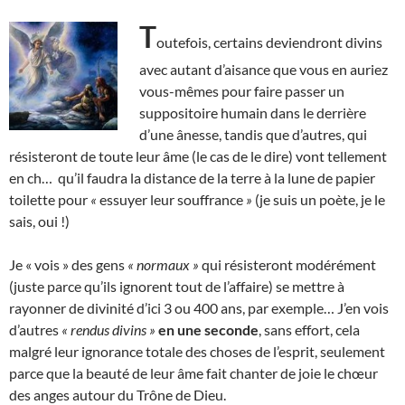
T
outefois, certains deviendront divins
avec autant d’aisance que vous en auriez
vous-mêmes pour faire passer un
suppositoire humain dans le derrière
d’une ânesse, tandis que d’autres, qui
résisteront de toute leur âme (le cas de le dire) vont tellement
en ch… qu’il faudra la distance de la terre à la lune de papier
toilette pour
«
essuyer leur souffrance
»
(je suis un poète, je le
sais, oui !)
Je « vois » des gens
« normaux »
qui résisteront modérément
(juste parce qu’ils ignorent tout de l’affaire) se mettre à
rayonner de divinité d’ici 3 ou 400 ans, par exemple… J’en vois
d’autres
« rendus divins »
en une seconde
, sans effort, cela
malgré leur ignorance totale des choses de l’esprit, seulement
parce que la beauté de leur âme fait chanter de joie le chœur
des anges autour du Trône de Dieu.