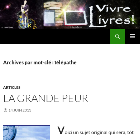
Aller
au
contenu
Recherche
MENU
PRINCI
Archives par mot-clé : télépathe
ARTICLES
LA GRANDE PEUR
14 JUIN 2013
V
oici un sujet original qui sera, tôt