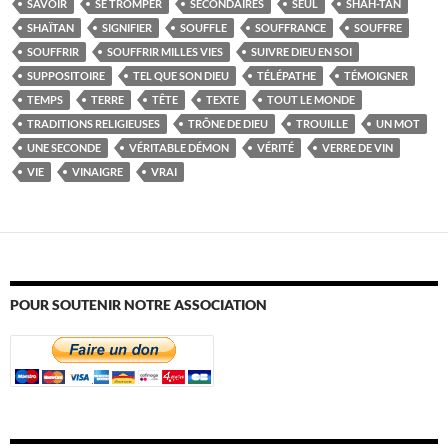
SAVOIR
SE TROMPER
SECONDAIRES
SEUL
SHAH-TAN
SHAÏTAN
SIGNIFIER
SOUFFLE
SOUFFRANCE
SOUFFRE
SOUFFRIR
SOUFFRIR MILLES VIES
SUIVRE DIEU EN SOI
SUPPOSITOIRE
TEL QUE SON DIEU
TÉLÉPATHE
TÉMOIGNER
TEMPS
TERRE
TÊTE
TEXTE
TOUT LE MONDE
TRADITIONS RELIGIEUSES
TRÔNE DE DIEU
TROUILLE
UN MOT
UNE SECONDE
VÉRITABLE DÉMON
VÉRITÉ
VERRE DE VIN
VIE
VINAIGRE
VRAI
POUR SOUTENIR NOTRE ASSOCIATION