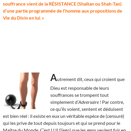
souffrance vient de la RÉSISTANCE (Shaïtan ou Shah-Tan)
d’une partie programmée de l’homme aux propositions de
Vie du Divin en lui
.
»
A
utrement dit, ceux qui croient que
Dieu est responsable de leurs
souffrances se trompent tout
simplement d’
Adversaire
! Par contre,
ce qu’ils voient, sentent et déduisent
est bien réel : il existe en eux un véritable espèce de (censuré)
qui les prive de tout depuis toujours et qui se prend pour le
Maître du Monde. C’est LUI (l’ego) que les gens veulent fuir en