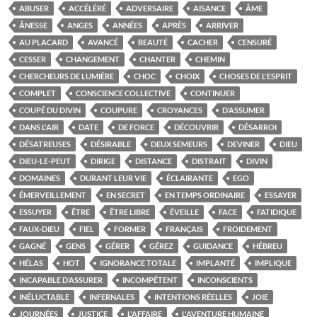
ABUSER
ACCÉLÉRÉ
ADVERSAIRE
AISANCE
ÂME
ÂNESSE
ANGES
ANNÉES
APRÈS
ARRIVER
AU PLACARD
AVANCÉ
BEAUTÉ
CACHER
CENSURÉ
CESSER
CHANGEMENT
CHANTER
CHEMIN
CHERCHEURS DE LUMIÈRE
CHOC
CHOIX
CHOSES DE L'ESPRIT
COMPLET
CONSCIENCE COLLECTIVE
CONTINUER
COUPÉ DU DIVIN
COUPURE
CROYANCES
D’ASSUMER
DANS L'AIR
DATE
DE FORCE
DÉCOUVRIR
DÉSARROI
DÉSATREUSES
DÉSIRABLE
DEUX SEMEURS
DEVINER
DIEU
DIEU-LE-PEUT
DIRIGE
DISTANCE
DISTRAIT
DIVIN
DOMAINES
DURANT LEUR VIE
ÉCLAIRANTE
EGO
ÉMERVEILLEMENT
EN SECRET
EN TEMPS ORDINAIRE
ESSAYER
ESSUYER
ÊTRE
ÊTRE LIBRE
ÉVEILLE
FACE
FATIDIQUE
FAUX-DIEU
FIEL
FORMER
FRANÇAIS
FROIDEMENT
GAGNÉ
GENS
GÉRER
GÉREZ
GUIDANCE
HÉBREU
HÉLAS
HOT
IGNORANCE TOTALE
IMPLANTÉ
IMPLIQUE
INCAPABLE D’ASSURER
INCOMPÉTENT
INCONSCIENTS
INÉLUCTABLE
INFERNALES
INTENTIONS RÉELLES
JOIE
JOURNÉES
JUSTICE
L'AFFAIRE
L'AVENTURE HUMAINE