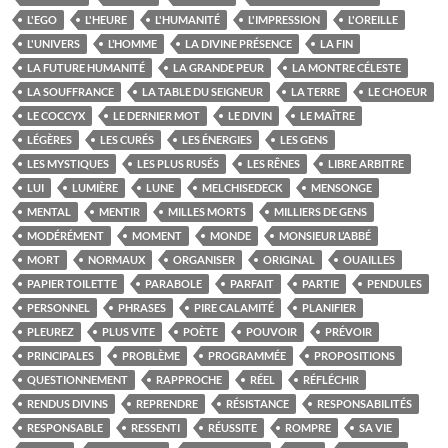
L'EGO
L'HEURE
L'HUMANITÉ
L'IMPRESSION
L'OREILLE
L'UNIVERS
L’HOMME
LA DIVINE PRÉSENCE
LA FIN
LA FUTURE HUMANITÉ
LA GRANDE PEUR
LA MONTRE CÉLESTE
LA SOUFFRANCE
LA TABLE DU SEIGNEUR
LA TERRE
LE CHOEUR
LE COCCYX
LE DERNIER MOT
LE DIVIN
LE MAÎTRE
LÉGÈRES
LES CURÉS
LES ÉNERGIES
LES GENS
LES MYSTIQUES
LES PLUS RUSÉS
LES RÊNES
LIBRE ARBITRE
LUI
LUMIÈRE
LUNE
MELCHISEDECK
MENSONGE
MENTAL
MENTIR
MILLES MORTS
MILLIERS DE GENS
MODÉRÉMENT
MOMENT
MONDE
MONSIEUR L’ABBÉ
MORT
NORMAUX
ORGANISER
ORIGINAL
OUAILLES
PAPIER TOILETTE
PARABOLE
PARFAIT
PARTIE
PENDULES
PERSONNEL
PHRASES
PIRE CALAMITÉ
PLANIFIER
PLEUREZ
PLUS VITE
POÈTE
POUVOIR
PRÉVOIR
PRINCIPALES
PROBLÈME
PROGRAMMÉE
PROPOSITIONS
QUESTIONNEMENT
RAPPROCHE
RÉEL
RÉFLÉCHIR
RENDUS DIVINS
REPRENDRE
RÉSISTANCE
RESPONSABILITÉS
RESPONSABLE
RESSENTI
RÉUSSITE
ROMPRE
SA VIE