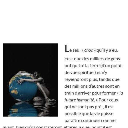
L
e seul «
choc
» qu’il y a eu,
c’est que des milliers de gens
ont quitté la Terre (d’un point
de vue spirituel) et n’y
reviendront plus, tandis que
des millions d’autres sont en
train d’arriver pour former
« la
future humanité. »
Pour ceux
qui ne sont pas prêt, il est
possible que la vie puisse
paraître continuer comme
avant, bien qu’ils constateront, effarés, à quel point il est