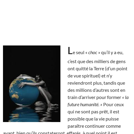
L
e seul «
choc
» qu’il y a eu,
c’est que des milliers de gens
ont quitté la Terre (d’un point
de vue spirituel) et n’y
reviendront plus, tandis que
des millions d’autres sont en
train d’arriver pour former
« la
future humanité. »
Pour ceux
qui ne sont pas prêt, il est
possible que la vie puisse
paraître continuer comme
avant, bien qu’ils constateront, effarés, à quel point il est