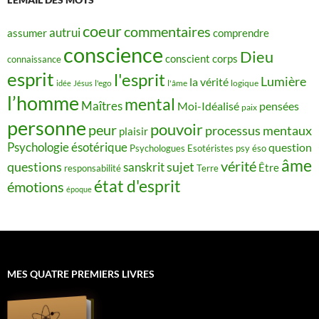
coeur
commentaires
autrui
assumer
comprendre
conscience
Dieu
conscient
corps
connaissance
esprit
l'esprit
Lumière
la vérité
idée
Jésus
l'ego
l'âme
logique
l’homme
mental
Maîtres
Moi-Idéalisé
pensées
paix
personne
pouvoir
peur
processus mentaux
plaisir
Psychologie ésotérique
question
Psychologues Esotéristes
psy éso
âme
vérité
questions
sujet
sanskrit
Être
responsabilité
Terre
état d'esprit
émotions
époque
MES QUATRE PREMIERS LIVRES