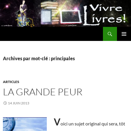
Aller
au
contenu
Recherche
MENU
PRINCI
Archives par mot-clé : principales
ARTICLES
LA GRANDE PEUR
14 JUIN 2013
V
oici un sujet original qui sera, tôt