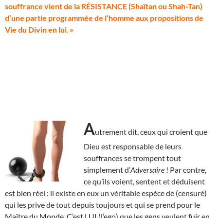
souffrance vient de la RÉSISTANCE (Shaïtan ou Shah-Tan)
d’une partie programmée de l’homme aux propositions de
Vie du Divin en lui
.
»
A
utrement dit, ceux qui croient que
Dieu est responsable de leurs
souffrances se trompent tout
simplement d’
Adversaire
! Par contre,
ce qu’ils voient, sentent et déduisent
est bien réel : il existe en eux un véritable espèce de (censuré)
qui les prive de tout depuis toujours et qui se prend pour le
Maître du Monde. C’est LUI (l’ego) que les gens veulent fuir en