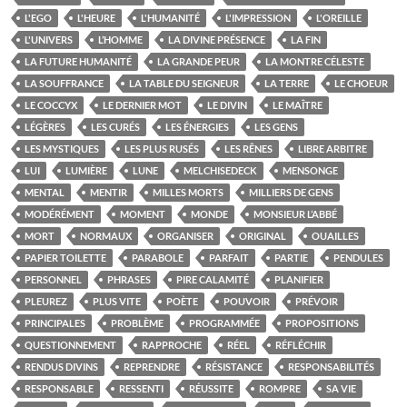
L'EGO
L'HEURE
L'HUMANITÉ
L'IMPRESSION
L'OREILLE
L'UNIVERS
L’HOMME
LA DIVINE PRÉSENCE
LA FIN
LA FUTURE HUMANITÉ
LA GRANDE PEUR
LA MONTRE CÉLESTE
LA SOUFFRANCE
LA TABLE DU SEIGNEUR
LA TERRE
LE CHOEUR
LE COCCYX
LE DERNIER MOT
LE DIVIN
LE MAÎTRE
LÉGÈRES
LES CURÉS
LES ÉNERGIES
LES GENS
LES MYSTIQUES
LES PLUS RUSÉS
LES RÊNES
LIBRE ARBITRE
LUI
LUMIÈRE
LUNE
MELCHISEDECK
MENSONGE
MENTAL
MENTIR
MILLES MORTS
MILLIERS DE GENS
MODÉRÉMENT
MOMENT
MONDE
MONSIEUR L’ABBÉ
MORT
NORMAUX
ORGANISER
ORIGINAL
OUAILLES
PAPIER TOILETTE
PARABOLE
PARFAIT
PARTIE
PENDULES
PERSONNEL
PHRASES
PIRE CALAMITÉ
PLANIFIER
PLEUREZ
PLUS VITE
POÈTE
POUVOIR
PRÉVOIR
PRINCIPALES
PROBLÈME
PROGRAMMÉE
PROPOSITIONS
QUESTIONNEMENT
RAPPROCHE
RÉEL
RÉFLÉCHIR
RENDUS DIVINS
REPRENDRE
RÉSISTANCE
RESPONSABILITÉS
RESPONSABLE
RESSENTI
RÉUSSITE
ROMPRE
SA VIE