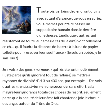
T
outefois, certains deviendront divins
avec autant d’aisance que vous en auriez
vous-mêmes pour faire passer un
suppositoire humain dans le derrière
d’une ânesse, tandis que d’autres, qui
résisteront de toute leur âme (le cas de le dire) vont tellement
en ch… qu’il faudra la distance de la terre à la lune de papier
toilette pour
«
essuyer leur souffrance
»
(je suis un poète, je le
sais, oui !)
Je « vois » des gens
« normaux »
qui résisteront modérément
(juste parce qu’ils ignorent tout de l’affaire) se mettre à
rayonner de divinité d’ici 3 ou 400 ans, par exemple… J’en vois
d’autres
« rendus divins »
en une seconde
, sans effort, cela
malgré leur ignorance totale des choses de l’esprit, seulement
parce que la beauté de leur âme fait chanter de joie le chœur
des anges autour du Trône de Dieu.