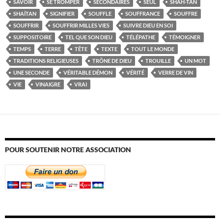
SAVOIR
SE TROMPER
SECONDAIRES
SEUL
SHAH-TAN
SHAÏTAN
SIGNIFIER
SOUFFLE
SOUFFRANCE
SOUFFRE
SOUFFRIR
SOUFFRIR MILLES VIES
SUIVRE DIEU EN SOI
SUPPOSITOIRE
TEL QUE SON DIEU
TÉLÉPATHE
TÉMOIGNER
TEMPS
TERRE
TÊTE
TEXTE
TOUT LE MONDE
TRADITIONS RELIGIEUSES
TRÔNE DE DIEU
TROUILLE
UN MOT
UNE SECONDE
VÉRITABLE DÉMON
VÉRITÉ
VERRE DE VIN
VIE
VINAIGRE
VRAI
POUR SOUTENIR NOTRE ASSOCIATION