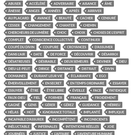
ABUSER
ACCÉLÉRÉ
ADVERSAIRE
AISANCE
ÂME
ÂNESSE
ANGES
ANNÉES
APRÈS
ARRIVER
AU PLACARD
AVANCÉ
BEAUTÉ
CACHER
CENSURÉ
CESSER
CHANGEMENT
CHANTER
CHEMIN
CHERCHEURS DE LUMIÈRE
CHOC
CHOIX
CHOSES DE L'ESPRIT
COMPLET
CONSCIENCE COLLECTIVE
CONTINUER
COUPÉ DU DIVIN
COUPURE
CROYANCES
D’ASSUMER
DANS L'AIR
DATE
DE FORCE
DÉCOUVRIR
DÉSARROI
DÉSATREUSES
DÉSIRABLE
DEUX SEMEURS
DEVINER
DIEU
DIEU-LE-PEUT
DIRIGE
DISTANCE
DISTRAIT
DIVIN
DOMAINES
DURANT LEUR VIE
ÉCLAIRANTE
EGO
ÉMERVEILLEMENT
EN SECRET
EN TEMPS ORDINAIRE
ESSAYER
ESSUYER
ÊTRE
ÊTRE LIBRE
ÉVEILLE
FACE
FATIDIQUE
FAUX-DIEU
FIEL
FORMER
FRANÇAIS
FROIDEMENT
GAGNÉ
GENS
GÉRER
GÉREZ
GUIDANCE
HÉBREU
HÉLAS
HOT
IGNORANCE TOTALE
IMPLANTÉ
IMPLIQUE
INCAPABLE D’ASSURER
INCOMPÉTENT
INCONSCIENTS
INÉLUCTABLE
INFERNALES
INTENTIONS RÉELLES
JOIE
JOURNÉES
JUSTICE
L'AFFAIRE
L'AVENTURE HUMAINE