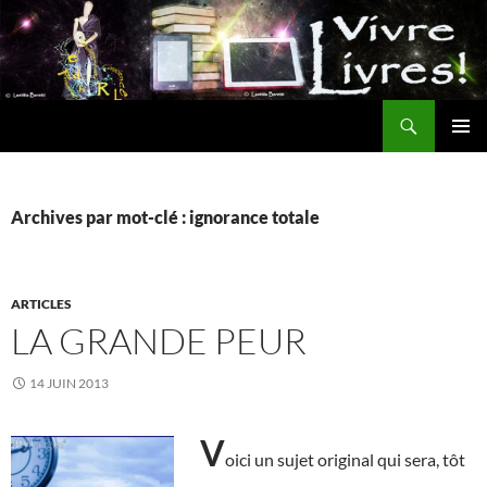
Aller
au
contenu
Recherche
MENU
PRINCI
Archives par mot-clé : ignorance totale
ARTICLES
LA GRANDE PEUR
14 JUIN 2013
V
oici un sujet original qui sera, tôt