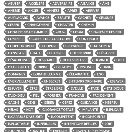
ABUSER
ACCÉLÉRÉ
ADVERSAIRE
AISANCE
ÂME
ÂNESSE
ANGES
ANNÉES
APRÈS
ARRIVER
AU PLACARD
AVANCÉ
BEAUTÉ
CACHER
CENSURÉ
CESSER
CHANGEMENT
CHANTER
CHEMIN
CHERCHEURS DE LUMIÈRE
CHOC
CHOIX
CHOSES DE L'ESPRIT
COMPLET
CONSCIENCE COLLECTIVE
CONTINUER
COUPÉ DU DIVIN
COUPURE
CROYANCES
D’ASSUMER
DANS L'AIR
DATE
DE FORCE
DÉCOUVRIR
DÉSARROI
DÉSATREUSES
DÉSIRABLE
DEUX SEMEURS
DEVINER
DIEU
DIEU-LE-PEUT
DIRIGE
DISTANCE
DISTRAIT
DIVIN
DOMAINES
DURANT LEUR VIE
ÉCLAIRANTE
EGO
ÉMERVEILLEMENT
EN SECRET
EN TEMPS ORDINAIRE
ESSAYER
ESSUYER
ÊTRE
ÊTRE LIBRE
ÉVEILLE
FACE
FATIDIQUE
FAUX-DIEU
FIEL
FORMER
FRANÇAIS
FROIDEMENT
GAGNÉ
GENS
GÉRER
GÉREZ
GUIDANCE
HÉBREU
HÉLAS
HOT
IGNORANCE TOTALE
IMPLANTÉ
IMPLIQUE
INCAPABLE D’ASSURER
INCOMPÉTENT
INCONSCIENTS
INÉLUCTABLE
INFERNALES
INTENTIONS RÉELLES
JOIE
JOURNÉES
JUSTICE
L'AFFAIRE
L'AVENTURE HUMAINE