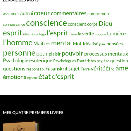
coeur
commentaires
autrui
assumer
comprendre
conscience
Dieu
conscient
corps
connaissance
esprit
l'esprit
Lumière
la vérité
idée
Jésus
l'ego
l'âme
logique
l’homme
mental
Maîtres
Moi-Idéalisé
pensées
paix
personne
pouvoir
peur
processus mentaux
plaisir
Psychologie ésotérique
question
Psychologues Esotéristes
psy éso
âme
vérité
questions
sujet
sanskrit
Être
responsabilité
Terre
état d'esprit
émotions
époque
MES QUATRE PREMIERS LIVRES