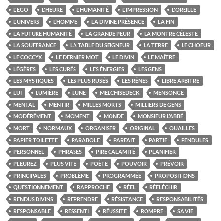
L'EGO
L'HEURE
L'HUMANITÉ
L'IMPRESSION
L'OREILLE
L'UNIVERS
L’HOMME
LA DIVINE PRÉSENCE
LA FIN
LA FUTURE HUMANITÉ
LA GRANDE PEUR
LA MONTRE CÉLESTE
LA SOUFFRANCE
LA TABLE DU SEIGNEUR
LA TERRE
LE CHOEUR
LE COCCYX
LE DERNIER MOT
LE DIVIN
LE MAÎTRE
LÉGÈRES
LES CURÉS
LES ÉNERGIES
LES GENS
LES MYSTIQUES
LES PLUS RUSÉS
LES RÊNES
LIBRE ARBITRE
LUI
LUMIÈRE
LUNE
MELCHISEDECK
MENSONGE
MENTAL
MENTIR
MILLES MORTS
MILLIERS DE GENS
MODÉRÉMENT
MOMENT
MONDE
MONSIEUR L’ABBÉ
MORT
NORMAUX
ORGANISER
ORIGINAL
OUAILLES
PAPIER TOILETTE
PARABOLE
PARFAIT
PARTIE
PENDULES
PERSONNEL
PHRASES
PIRE CALAMITÉ
PLANIFIER
PLEUREZ
PLUS VITE
POÈTE
POUVOIR
PRÉVOIR
PRINCIPALES
PROBLÈME
PROGRAMMÉE
PROPOSITIONS
QUESTIONNEMENT
RAPPROCHE
RÉEL
RÉFLÉCHIR
RENDUS DIVINS
REPRENDRE
RÉSISTANCE
RESPONSABILITÉS
RESPONSABLE
RESSENTI
RÉUSSITE
ROMPRE
SA VIE