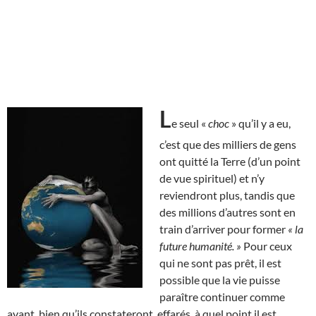
L
e seul «
choc
» qu’il y a eu,
c’est que des milliers de gens
ont quitté la Terre (d’un point
de vue spirituel) et n’y
reviendront plus, tandis que
des millions d’autres sont en
train d’arriver pour former
« la
future humanité. »
Pour ceux
qui ne sont pas prêt, il est
possible que la vie puisse
paraître continuer comme
avant, bien qu’ils constateront, effarés, à quel point il est