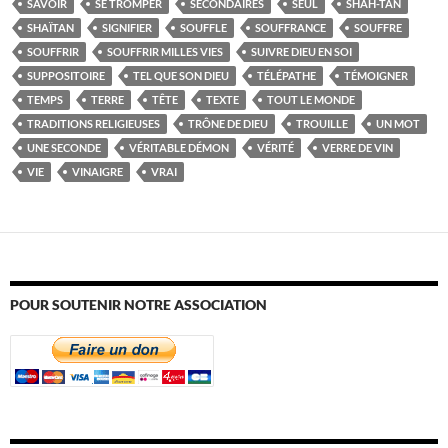
SAVOIR
SE TROMPER
SECONDAIRES
SEUL
SHAH-TAN
SHAÏTAN
SIGNIFIER
SOUFFLE
SOUFFRANCE
SOUFFRE
SOUFFRIR
SOUFFRIR MILLES VIES
SUIVRE DIEU EN SOI
SUPPOSITOIRE
TEL QUE SON DIEU
TÉLÉPATHE
TÉMOIGNER
TEMPS
TERRE
TÊTE
TEXTE
TOUT LE MONDE
TRADITIONS RELIGIEUSES
TRÔNE DE DIEU
TROUILLE
UN MOT
UNE SECONDE
VÉRITABLE DÉMON
VÉRITÉ
VERRE DE VIN
VIE
VINAIGRE
VRAI
POUR SOUTENIR NOTRE ASSOCIATION