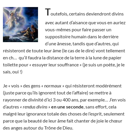
T
outefois, certains deviendront divins
avec autant d’aisance que vous en auriez
vous-mêmes pour faire passer un
suppositoire humain dans le derrière
d’une ânesse, tandis que d’autres, qui
résisteront de toute leur âme (le cas de le dire) vont tellement
en ch… qu’il faudra la distance de la terre à la lune de papier
toilette pour
«
essuyer leur souffrance
»
(je suis un poète, je le
sais, oui !)
Je « vois » des gens
« normaux »
qui résisteront modérément
(juste parce qu’ils ignorent tout de l’affaire) se mettre à
rayonner de divinité d’ici 3 ou 400 ans, par exemple… J’en vois
d’autres
« rendus divins »
en une seconde
, sans effort, cela
malgré leur ignorance totale des choses de l’esprit, seulement
parce que la beauté de leur âme fait chanter de joie le chœur
des anges autour du Trône de Dieu.