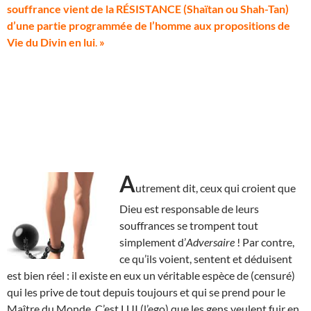
souffrance vient de la RÉSISTANCE (Shaïtan ou Shah-Tan)
d’une partie programmée de l’homme aux propositions de
Vie du Divin en lui
.
»
A
utrement dit, ceux qui croient que
Dieu est responsable de leurs
souffrances se trompent tout
simplement d’
Adversaire
! Par contre,
ce qu’ils voient, sentent et déduisent
est bien réel : il existe en eux un véritable espèce de (censuré)
qui les prive de tout depuis toujours et qui se prend pour le
Maître du Monde. C’est LUI (l’ego) que les gens veulent fuir en