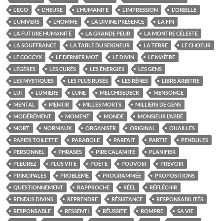
L'EGO
L'HEURE
L'HUMANITÉ
L'IMPRESSION
L'OREILLE
L'UNIVERS
L’HOMME
LA DIVINE PRÉSENCE
LA FIN
LA FUTURE HUMANITÉ
LA GRANDE PEUR
LA MONTRE CÉLESTE
LA SOUFFRANCE
LA TABLE DU SEIGNEUR
LA TERRE
LE CHOEUR
LE COCCYX
LE DERNIER MOT
LE DIVIN
LE MAÎTRE
LÉGÈRES
LES CURÉS
LES ÉNERGIES
LES GENS
LES MYSTIQUES
LES PLUS RUSÉS
LES RÊNES
LIBRE ARBITRE
LUI
LUMIÈRE
LUNE
MELCHISEDECK
MENSONGE
MENTAL
MENTIR
MILLES MORTS
MILLIERS DE GENS
MODÉRÉMENT
MOMENT
MONDE
MONSIEUR L’ABBÉ
MORT
NORMAUX
ORGANISER
ORIGINAL
OUAILLES
PAPIER TOILETTE
PARABOLE
PARFAIT
PARTIE
PENDULES
PERSONNEL
PHRASES
PIRE CALAMITÉ
PLANIFIER
PLEUREZ
PLUS VITE
POÈTE
POUVOIR
PRÉVOIR
PRINCIPALES
PROBLÈME
PROGRAMMÉE
PROPOSITIONS
QUESTIONNEMENT
RAPPROCHE
RÉEL
RÉFLÉCHIR
RENDUS DIVINS
REPRENDRE
RÉSISTANCE
RESPONSABILITÉS
RESPONSABLE
RESSENTI
RÉUSSITE
ROMPRE
SA VIE