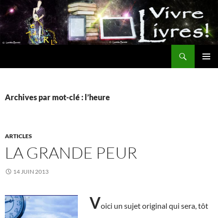
Aller
au
contenu
Recherche
MENU
PRINCI
Archives par mot-clé : l’heure
ARTICLES
LA GRANDE PEUR
14 JUIN 2013
V
oici un sujet original qui sera, tôt