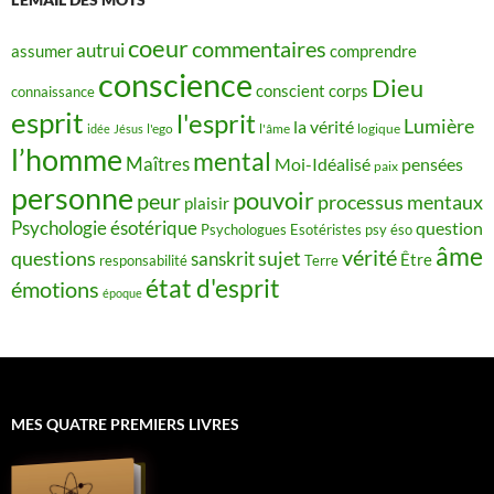
coeur
commentaires
autrui
assumer
comprendre
conscience
Dieu
conscient
corps
connaissance
esprit
l'esprit
Lumière
la vérité
idée
Jésus
l'ego
l'âme
logique
l’homme
mental
Maîtres
Moi-Idéalisé
pensées
paix
personne
pouvoir
peur
processus mentaux
plaisir
Psychologie ésotérique
question
Psychologues Esotéristes
psy éso
âme
vérité
questions
sujet
sanskrit
Être
responsabilité
Terre
état d'esprit
émotions
époque
MES QUATRE PREMIERS LIVRES