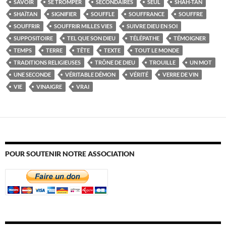
SAVOIR
SE TROMPER
SECONDAIRES
SEUL
SHAH-TAN
SHAÏTAN
SIGNIFIER
SOUFFLE
SOUFFRANCE
SOUFFRE
SOUFFRIR
SOUFFRIR MILLES VIES
SUIVRE DIEU EN SOI
SUPPOSITOIRE
TEL QUE SON DIEU
TÉLÉPATHE
TÉMOIGNER
TEMPS
TERRE
TÊTE
TEXTE
TOUT LE MONDE
TRADITIONS RELIGIEUSES
TRÔNE DE DIEU
TROUILLE
UN MOT
UNE SECONDE
VÉRITABLE DÉMON
VÉRITÉ
VERRE DE VIN
VIE
VINAIGRE
VRAI
POUR SOUTENIR NOTRE ASSOCIATION