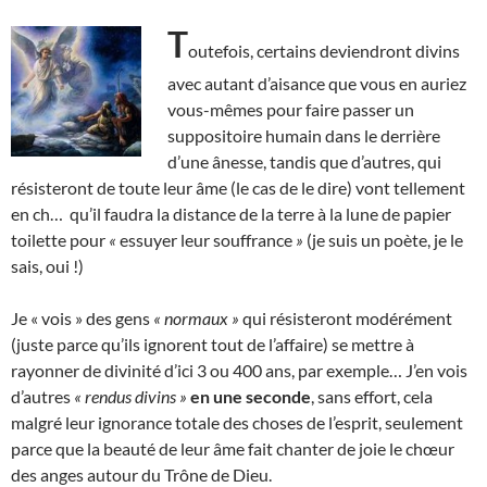
T
outefois, certains deviendront divins
avec autant d’aisance que vous en auriez
vous-mêmes pour faire passer un
suppositoire humain dans le derrière
d’une ânesse, tandis que d’autres, qui
résisteront de toute leur âme (le cas de le dire) vont tellement
en ch… qu’il faudra la distance de la terre à la lune de papier
toilette pour
«
essuyer leur souffrance
»
(je suis un poète, je le
sais, oui !)
Je « vois » des gens
« normaux »
qui résisteront modérément
(juste parce qu’ils ignorent tout de l’affaire) se mettre à
rayonner de divinité d’ici 3 ou 400 ans, par exemple… J’en vois
d’autres
« rendus divins »
en une seconde
, sans effort, cela
malgré leur ignorance totale des choses de l’esprit, seulement
parce que la beauté de leur âme fait chanter de joie le chœur
des anges autour du Trône de Dieu.