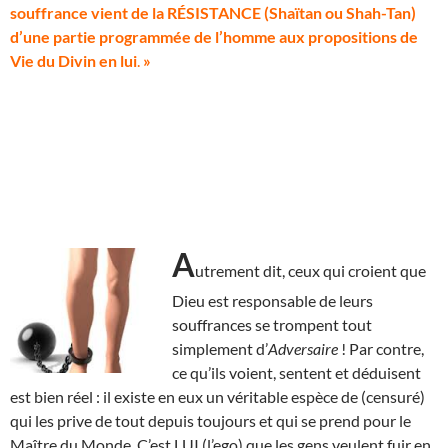
souffrance vient de la RÉSISTANCE (Shaïtan ou Shah-Tan)
d’une partie programmée de l’homme aux propositions de
Vie du Divin en lui
.
»
A
utrement dit, ceux qui croient que
Dieu est responsable de leurs
souffrances se trompent tout
simplement d’
Adversaire
! Par contre,
ce qu’ils voient, sentent et déduisent
est bien réel : il existe en eux un véritable espèce de (censuré)
qui les prive de tout depuis toujours et qui se prend pour le
Maître du Monde. C’est LUI (l’ego) que les gens veulent fuir en