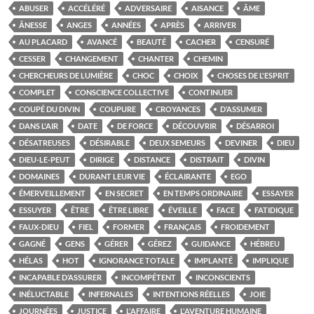
ABUSER
ACCÉLÉRÉ
ADVERSAIRE
AISANCE
ÂME
ÂNESSE
ANGES
ANNÉES
APRÈS
ARRIVER
AU PLACARD
AVANCÉ
BEAUTÉ
CACHER
CENSURÉ
CESSER
CHANGEMENT
CHANTER
CHEMIN
CHERCHEURS DE LUMIÈRE
CHOC
CHOIX
CHOSES DE L'ESPRIT
COMPLET
CONSCIENCE COLLECTIVE
CONTINUER
COUPÉ DU DIVIN
COUPURE
CROYANCES
D’ASSUMER
DANS L'AIR
DATE
DE FORCE
DÉCOUVRIR
DÉSARROI
DÉSATREUSES
DÉSIRABLE
DEUX SEMEURS
DEVINER
DIEU
DIEU-LE-PEUT
DIRIGE
DISTANCE
DISTRAIT
DIVIN
DOMAINES
DURANT LEUR VIE
ÉCLAIRANTE
EGO
ÉMERVEILLEMENT
EN SECRET
EN TEMPS ORDINAIRE
ESSAYER
ESSUYER
ÊTRE
ÊTRE LIBRE
ÉVEILLE
FACE
FATIDIQUE
FAUX-DIEU
FIEL
FORMER
FRANÇAIS
FROIDEMENT
GAGNÉ
GENS
GÉRER
GÉREZ
GUIDANCE
HÉBREU
HÉLAS
HOT
IGNORANCE TOTALE
IMPLANTÉ
IMPLIQUE
INCAPABLE D’ASSURER
INCOMPÉTENT
INCONSCIENTS
INÉLUCTABLE
INFERNALES
INTENTIONS RÉELLES
JOIE
JOURNÉES
JUSTICE
L'AFFAIRE
L'AVENTURE HUMAINE