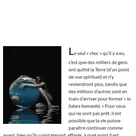
L
e seul «
choc
» qu’il y a eu,
c’est que des milliers de gens
ont quitté la Terre (d’un point
de vue spirituel) et n’y
reviendront plus, tandis que
des millions d’autres sont en
train d’arriver pour former
« la
future humanité. »
Pour ceux
qui ne sont pas prêt, il est
possible que la vie puisse
paraître continuer comme
avant, bien qu’ils constateront, effarés, à quel point il est