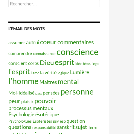
Rechercher :
L’ÉMAIL DES MOTS
coeur
commentaires
autrui
assumer
conscience
comprendre
connaissance
esprit
Dieu
conscient
corps
idée
Jésus
l'ego
l'esprit
Lumière
la vérité
l'âme
logique
l’homme
mental
Maîtres
personne
Moi-Idéalisé
pensées
paix
pouvoir
peur
plaisir
processus mentaux
Psychologie ésotérique
question
Psychologues Esotéristes
psy éso
questions
sujet
sanskrit
responsabilité
Terre