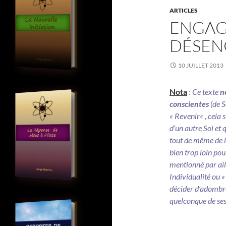
ARTICLES
ENGAG
DÉSE
10 JUILLET 2013
Nota
:
Ce texte
n
conscientes
(de S
«
Revenir
« , cela
d’un autre Soi et 
tout de même de l
bien trop loin po
mentionné par aill
Individualité ou «
décider d’adombre
quelconque de ses