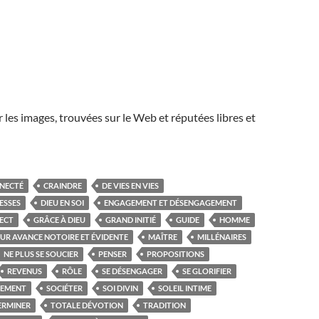
r les images, trouvées sur le Web et réputées libres et
NECTÉ
CRAINDRE
DE VIES EN VIES
ESSES
DIEU EN SOI
ENGAGEMENT ET DÉSENGAGEMENT
ECT
GRÂCE À DIEU
GRAND INITIÉ
GUIDE
HOMME
EUR AVANCE NOTOIRE ET ÉVIDENTE
MAÎTRE
MILLÉNAIRES
NE PLUS SE SOUCIER
PENSER
PROPOSITIONS
REVENUS
RÔLE
SE DÉSENGAGER
SE GLORIFIER
REMENT
SOCIÉTER
SOI DIVIN
SOLEIL INTIME
ERMINER
TOTALE DÉVOTION
TRADITION