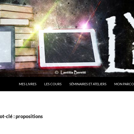
MES LIVRES
LES COURS
SÉMINAIRES ET ATELIERS
MON PARCO
t-clé : propositions