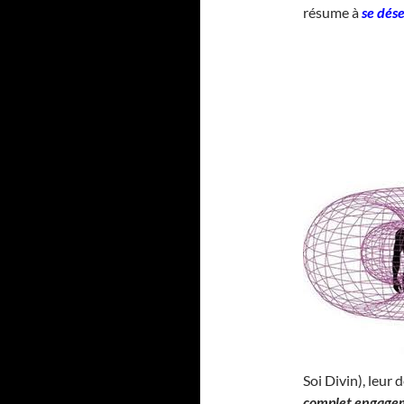
résume à
se dés
Soi Divin), leur
complet engage