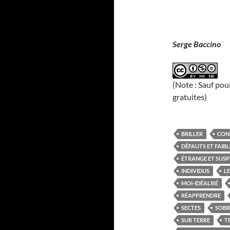
Serge Baccino
(Note : Sauf pou
gratuites)
BRILLER
CON
DÉFAUTS ET FAIBL
ÉTRANGE ET SUSP
INDIVIDUS
L
MOI-IDÉALISÉ
RÉAPPRENDRE
SECTES
SOB
SUR TERRE
T