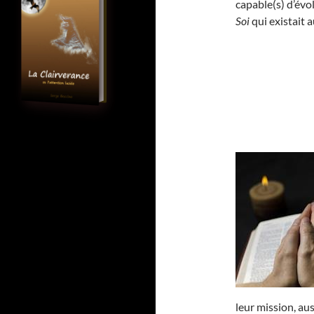
capable(s) d’évo
Soi
qui existait 
leur mission, aus