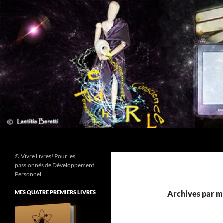
Aller
au
contenu
Recherche
© Vivre Livres! Pour les
passionnés de Développement
Personnel
MES QUATRE PREMIERS LIVRES
Archives par mo