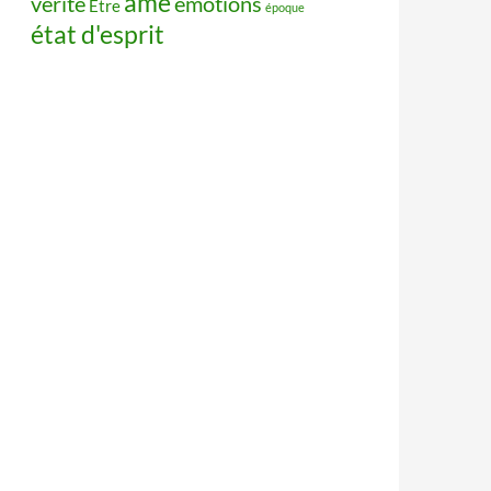
âme
vérité
émotions
Être
époque
état d'esprit