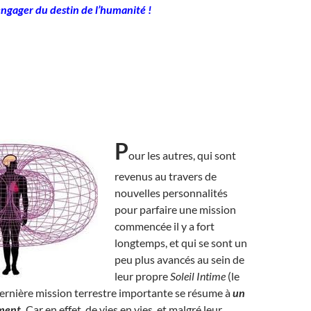
engager du destin de l’humanité !
P
our les autres, qui sont
revenus au travers de
nouvelles personnalités
pour parfaire une mission
commencée il y a fort
longtemps, et qui se sont un
peu plus avancés au sein de
leur propre
Soleil Intime
(le
 dernière mission terrestre importante se résume à
un
ment.
Car en effet, de vies en vies, et malgré leur