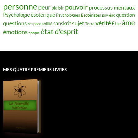
personne
pouvoir
peur
processus mentaux
plaisir
Psychologie ésotérique
question
Psychologues Esotéristes
psy éso
âme
vérité
questions
sujet
sanskrit
Être
responsabilité
Terre
état d'esprit
émotions
époque
MES QUATRE PREMIERS LIVRES