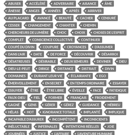
ABUSER
ACCÉLÉRÉ
ADVERSAIRE
AISANCE
ÂME
ÂNESSE
ANGES
ANNÉES
APRÈS
ARRIVER
AU PLACARD
AVANCÉ
BEAUTÉ
CACHER
CENSURÉ
CESSER
CHANGEMENT
CHANTER
CHEMIN
CHERCHEURS DE LUMIÈRE
CHOC
CHOIX
CHOSES DE L'ESPRIT
COMPLET
CONSCIENCE COLLECTIVE
CONTINUER
COUPÉ DU DIVIN
COUPURE
CROYANCES
D’ASSUMER
DANS L'AIR
DATE
DE FORCE
DÉCOUVRIR
DÉSARROI
DÉSATREUSES
DÉSIRABLE
DEUX SEMEURS
DEVINER
DIEU
DIEU-LE-PEUT
DIRIGE
DISTANCE
DISTRAIT
DIVIN
DOMAINES
DURANT LEUR VIE
ÉCLAIRANTE
EGO
ÉMERVEILLEMENT
EN SECRET
EN TEMPS ORDINAIRE
ESSAYER
ESSUYER
ÊTRE
ÊTRE LIBRE
ÉVEILLE
FACE
FATIDIQUE
FAUX-DIEU
FIEL
FORMER
FRANÇAIS
FROIDEMENT
GAGNÉ
GENS
GÉRER
GÉREZ
GUIDANCE
HÉBREU
HÉLAS
HOT
IGNORANCE TOTALE
IMPLANTÉ
IMPLIQUE
INCAPABLE D’ASSURER
INCOMPÉTENT
INCONSCIENTS
INÉLUCTABLE
INFERNALES
INTENTIONS RÉELLES
JOIE
JOURNÉES
JUSTICE
L'AFFAIRE
L'AVENTURE HUMAINE