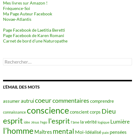
Mes livres sur Amazon !
Fréquence-Soi
Ma Page Auteur Facebook
Novae-Atlantis
Page Facebook de Laetitia Beretti
Page Facebook de Karen Romani
Carnet de bord d’une Naturopathe
Rechercher :
L’ÉMAIL DES MOTS
coeur
commentaires
autrui
assumer
comprendre
conscience
Dieu
conscient
corps
connaissance
esprit
l'esprit
Lumière
la vérité
idée
Jésus
l'ego
l'âme
logique
l’homme
mental
Maîtres
Moi-Idéalisé
pensées
paix