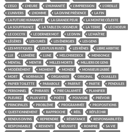
L'EGO
L'HEURE
L'HUMANITÉ
L'IMPRESSION
L'OREILLE
L'UNIVERS
L’HOMME
LA DIVINE PRÉSENCE
LA FIN
LA FUTURE HUMANITÉ
LA GRANDE PEUR
LA MONTRE CÉLESTE
LA SOUFFRANCE
LA TABLE DU SEIGNEUR
LA TERRE
LE CHOEUR
LE COCCYX
LE DERNIER MOT
LE DIVIN
LE MAÎTRE
LÉGÈRES
LES CURÉS
LES ÉNERGIES
LES GENS
LES MYSTIQUES
LES PLUS RUSÉS
LES RÊNES
LIBRE ARBITRE
LUI
LUMIÈRE
LUNE
MELCHISEDECK
MENSONGE
MENTAL
MENTIR
MILLES MORTS
MILLIERS DE GENS
MODÉRÉMENT
MOMENT
MONDE
MONSIEUR L’ABBÉ
MORT
NORMAUX
ORGANISER
ORIGINAL
OUAILLES
PAPIER TOILETTE
PARABOLE
PARFAIT
PARTIE
PENDULES
PERSONNEL
PHRASES
PIRE CALAMITÉ
PLANIFIER
PLEUREZ
PLUS VITE
POÈTE
POUVOIR
PRÉVOIR
PRINCIPALES
PROBLÈME
PROGRAMMÉE
PROPOSITIONS
QUESTIONNEMENT
RAPPROCHE
RÉEL
RÉFLÉCHIR
RENDUS DIVINS
REPRENDRE
RÉSISTANCE
RESPONSABILITÉS
RESPONSABLE
RESSENTI
RÉUSSITE
ROMPRE
SA VIE