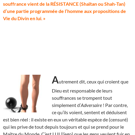
souffrance vient de la RÉSISTANCE (Shaïtan ou Shah-Tan)
d’une partie programmée de l’homme aux propositions de
Vie du Divin en lui
.
»
A
utrement dit, ceux qui croient que
Dieu est responsable de leurs
souffrances se trompent tout
simplement d’
Adversaire
! Par contre,
ce qu’ils voient, sentent et déduisent
est bien réel : il existe en eux un véritable espèce de (censuré)
qui les prive de tout depuis toujours et qui se prend pour le
Maître du Monde. C’est LUI (l’ego) que les gens veulent fuir en