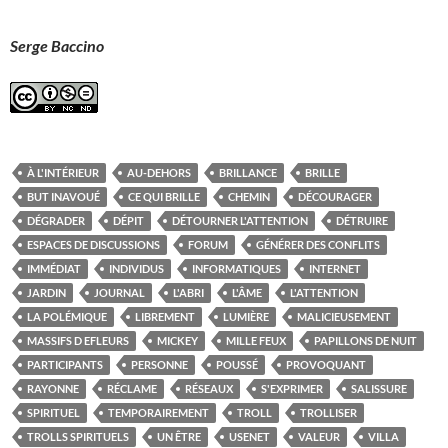
Serge Baccino
À L'INTÉRIEUR
AU-DEHORS
BRILLANCE
BRILLE
BUT INAVOUÉ
CE QUI BRILLE
CHEMIN
DÉCOURAGER
DÉGRADER
DÉPIT
DÉTOURNER L'ATTENTION
DÉTRUIRE
ESPACES DE DISCUSSIONS
FORUM
GÉNÉRER DES CONFLITS
IMMÉDIAT
INDIVIDUS
INFORMATIQUES
INTERNET
JARDIN
JOURNAL
L'ABRI
L'ÂME
L'ATTENTION
LA POLÉMIQUE
LIBREMENT
LUMIÈRE
MALICIEUSEMENT
MASSIFS D EFLEURS
MICKEY
MILLE FEUX
PAPILLONS DE NUIT
PARTICIPANTS
PERSONNE
POUSSÉ
PROVOQUANT
RAYONNE
RÉCLAME
RÉSEAUX
S'EXPRIMER
SALISSURE
SPIRITUEL
TEMPORAIREMENT
TROLL
TROLLISER
TROLLS SPIRITUELS
UN ÊTRE
USENET
VALEUR
VILLA