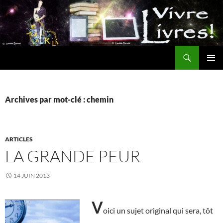
Aller
au
contenu
Recherche
MENU
PRINCI
Archives par mot-clé : chemin
ARTICLES
LA GRANDE PEUR
14 JUIN 2013
V
oici un sujet original qui sera, tôt