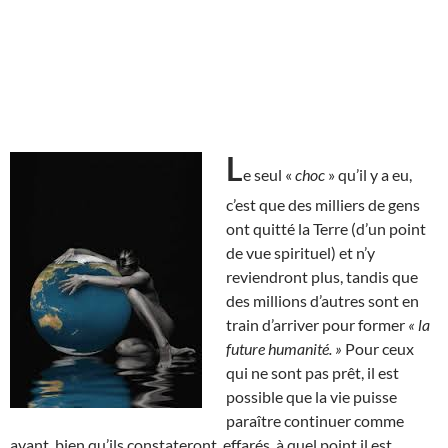
L
e seul «
choc
» qu’il y a eu,
c’est que des milliers de gens
ont quitté la Terre (d’un point
de vue spirituel) et n’y
reviendront plus, tandis que
des millions d’autres sont en
train d’arriver pour former
« la
future humanité. »
Pour ceux
qui ne sont pas prêt, il est
possible que la vie puisse
paraître continuer comme
avant, bien qu’ils constateront, effarés, à quel point il est