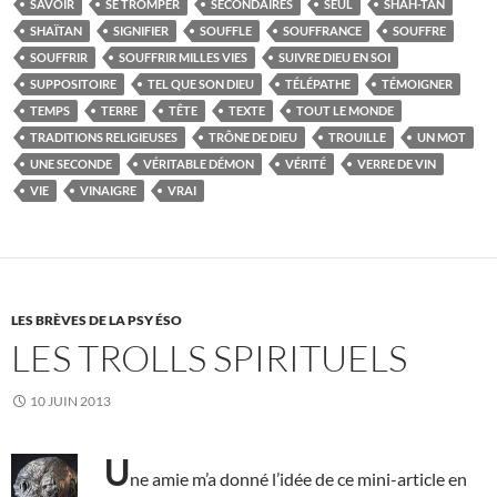
SAVOIR
SE TROMPER
SECONDAIRES
SEUL
SHAH-TAN
SHAÏTAN
SIGNIFIER
SOUFFLE
SOUFFRANCE
SOUFFRE
SOUFFRIR
SOUFFRIR MILLES VIES
SUIVRE DIEU EN SOI
SUPPOSITOIRE
TEL QUE SON DIEU
TÉLÉPATHE
TÉMOIGNER
TEMPS
TERRE
TÊTE
TEXTE
TOUT LE MONDE
TRADITIONS RELIGIEUSES
TRÔNE DE DIEU
TROUILLE
UN MOT
UNE SECONDE
VÉRITABLE DÉMON
VÉRITÉ
VERRE DE VIN
VIE
VINAIGRE
VRAI
LES BRÈVES DE LA PSY ÉSO
LES TROLLS SPIRITUELS
10 JUIN 2013
U
ne amie m’a donné l’idée de ce mini-article en