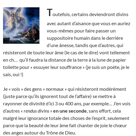
T
outefois, certains deviendront divins
avec autant d’aisance que vous en auriez
vous-mêmes pour faire passer un
suppositoire humain dans le derrière
d’une ânesse, tandis que d’autres, qui
résisteront de toute leur âme (le cas de le dire) vont tellement
en ch… qu’il faudra la distance de la terre à la lune de papier
toilette pour
«
essuyer leur souffrance
»
(je suis un poète, je le
sais, oui !)
Je « vois » des gens
« normaux »
qui résisteront modérément
(juste parce qu’ils ignorent tout de l’affaire) se mettre à
rayonner de divinité d’ici 3 ou 400 ans, par exemple… J’en vois
d’autres
« rendus divins »
en une seconde
, sans effort, cela
malgré leur ignorance totale des choses de l’esprit, seulement
parce que la beauté de leur âme fait chanter de joie le chœur
des anges autour du Trône de Dieu.