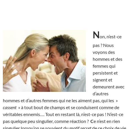
N
on, n’est-ce
pas ? Nous
voyons des
hommes et des
femmes qui
persistent et
signent et
demeurent avec
d’autres
hommes et d’autres femmes qui ne les aiment pas, qui les »
cassent
» à tout bout de champs et se conduisent comme de
véritables ennemis…. Tout en restant là, n’est-ce pas ! N’est-ce
pas quelque peu singulier, comme réaction ?
C
e n’est en rien
singulier lorsqu’on se souvient du
motif secret
de ce choix de vie