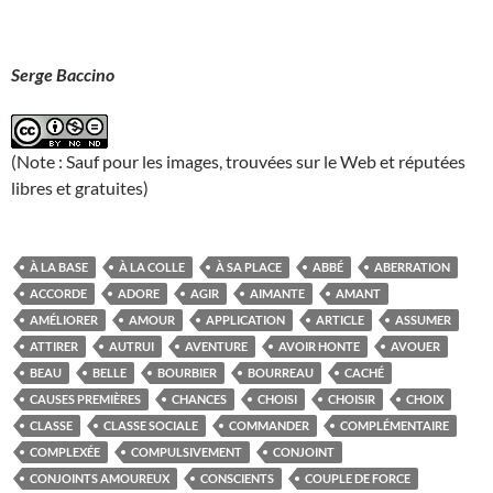
Serge Baccino
(Note : Sauf pour les images, trouvées sur le Web et réputées
libres et gratuites)
À LA BASE
À LA COLLE
À SA PLACE
ABBÉ
ABERRATION
ACCORDE
ADORE
AGIR
AIMANTE
AMANT
AMÉLIORER
AMOUR
APPLICATION
ARTICLE
ASSUMER
ATTIRER
AUTRUI
AVENTURE
AVOIR HONTE
AVOUER
BEAU
BELLE
BOURBIER
BOURREAU
CACHÉ
CAUSES PREMIÈRES
CHANCES
CHOISI
CHOISIR
CHOIX
CLASSE
CLASSE SOCIALE
COMMANDER
COMPLÉMENTAIRE
COMPLEXÉE
COMPULSIVEMENT
CONJOINT
CONJOINTS AMOUREUX
CONSCIENTS
COUPLE DE FORCE