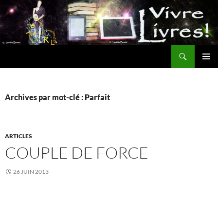
Aller
au
contenu
Recherche
MENU
PRINCI
Archives par mot-clé : Parfait
ARTICLES
COUPLE DE FORCE
26 JUIN 2013