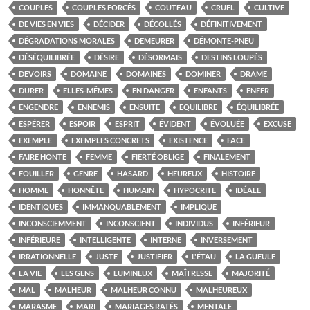
COUPLES
COUPLES FORCÉS
COUTEAU
CRUEL
CULTIVE
DE VIES EN VIES
DÉCIDER
DÉCOLLÉS
DÉFINITIVEMENT
DÉGRADATIONS MORALES
DEMEURER
DÉMONTE-PNEU
DÉSÉQUILIBRÉE
DÉSIRE
DÉSORMAIS
DESTINS LOUPÉS
DEVOIRS
DOMAINE
DOMAINES
DOMINER
DRAME
DURER
ELLES-MÊMES
EN DANGER
ENFANTS
ENFER
ENGENDRE
ENNEMIS
ENSUITE
EQUILIBRE
ÉQUILIBRÉE
ESPÉRER
ESPOIR
ESPRIT
ÉVIDENT
ÉVOLUÉE
EXCUSE
EXEMPLE
EXEMPLES CONCRETS
EXISTENCE
FACE
FAIRE HONTE
FEMME
FIERTÉ OBLIGE
FINALEMENT
FOUILLER
GENRE
HASARD
HEUREUX
HISTOIRE
HOMME
HONNÊTE
HUMAIN
HYPOCRITE
IDÉALE
IDENTIQUES
IMMANQUABLEMENT
IMPLIQUE
INCONSCIEMMENT
INCONSCIENT
INDIVIDUS
INFÉRIEUR
INFÉRIEURE
INTELLIGENTE
INTERNE
INVERSEMENT
IRRATIONNELLE
JUSTE
JUSTIFIER
L'ÉTAU
LA GUEULE
LA VIE
LES GENS
LUMINEUX
MAÎTRESSE
MAJORITÉ
MAL
MALHEUR
MALHEUR CONNU
MALHEUREUX
MARASME
MARI
MARIAGES RATÉS
MENTALE