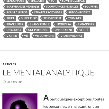
SEXE OPPOSÉ
SINGULIER
SOI
SOMME GLOBALE
SOUFFRANCES MENTALES
SOUFFRANCES MORALES
SOUFFRIR
SOUS LA GORGE
STRATES PROFONDES
SUBCONSCIENCE
SUJET
SUPÉRIEURE
TENDREMENT
TERMINER
TRANSFÉRER
TRANSFORMER
TROUVERA
TYRANNISER
UN COUPLE
UNE PERSONNE
UNIQUEMENT
VÉRITÉ
VICTIME
VIE
VIE COMMUNE
VRAISEMBLANCE
ARTICLES
LE MENTAL ANALYTIQUE
20 JUIN 2013
A
part quelques exceptions, toutes
les personnes, en naissant, ont un