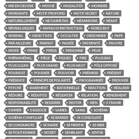
MIS EN OEUVRE
MOCHE
MODALITÉS
MOINDRE
MORDANTE
MOTIF PROFOND
MOTIF SECRET
NATURE
NATURELLEMENT
NE S'AIME PAS
NÉANMOINS
NÉANT
NÉVRALGIQUES
NIVEAU D'INSTRUCTION
NOBLE BUT
NORMAL
OBJECTIVES
OCCULTER
ORDONNER
PAPE
PAR AILLEURS
PARFAIT
PASSÉE
PATERNITÉ
PAUVRE
PAYER
PENSE
PERDS
PERSONNE
PEUR
PHÉNOMÉNAL
PIÈGE
PIQUES
PIRE
PLUS BAS
PLUS CLEAN
PLUS GRAND
PLUS HAUT
PÔLE OPPOSÉ
POURSUIT
POUSSER
POUVOIR
PRÉMISSE
PRÉSENT
PRÉSENTE
PRINCIPE DE POLARITÉ
PROGRAMMÉE
PROUVER
PSYCHÉ
RAREMENT
RATIONNELLE
RÉACTION
RÉALISER
RÉDUIRE
RÉDUITES
RÉGENTER
RELATION
RENDEMENT
RESPONSABILITÉ
RESSERRE
RESTER
RIEN
S TRAHIR
S'AIMER
S'ASSOCIE
SAINES
SAINS
SCHÉMA
SCHÉMA COMPULSIF
SE BARRER
SE CONSOLENT
SE CONVAINCRE
SE MARIE
SE MENTIR
SE NIER
SE POSITIONNER
SECRET
SEMBLANT
SENTIR