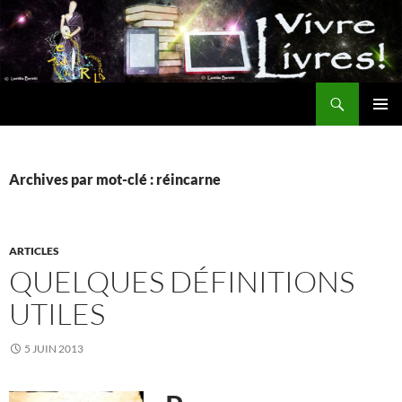
Aller
au
contenu
Recherche
MENU
PRINCI
Archives par mot-clé : réincarne
ARTICLES
QUELQUES DÉFINITIONS
UTILES
5 JUIN 2013