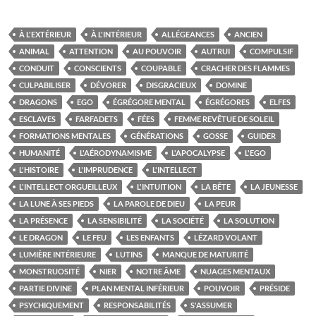
À L'EXTÉRIEUR
À L'INTÉRIEUR
ALLÉGEANCES
ANCIEN
ANIMAL
ATTENTION
AU POUVOIR
AUTRUI
COMPULSIF
CONDUIT
CONSCIENTS
COUPABLE
CRACHER DES FLAMMES
CULPABILISER
DÉVORER
DISGRACIEUX
DOMINE
DRAGONS
EGO
ÉGRÉGORE MENTAL
ÉGRÉGORES
ELFES
ESCLAVES
FARFADETS
FÉES
FEMME REVÊTUE DE SOLEIL
FORMATIONS MENTALES
GÉNÉRATIONS
GOSSE
GUIDER
HUMANITÉ
L'AÉRODYNAMISME
L'APOCALYPSE
L'EGO
L'HISTOIRE
L'IMPRUDENCE
L'INTELLECT
L'INTELLECT ORGUEILLEUX
L'INTUITION
LA BÊTE
LA JEUNESSE
LA LUNE À SES PIEDS
LA PAROLE DE DIEU
LA PEUR
LA PRÉSENCE
LA SENSIBILITÉ
LA SOCIÉTÉ
LA SOLUTION
LE DRAGON
LE FEU
LES ENFANTS
LÉZARD VOLANT
LUMIÈRE INTÉRIEURE
LUTINS
MANQUE DE MATURITÉ
MONSTRUOSITÉ
NIER
NOTRE ÂME
NUAGES MENTAUX
PARTIE DIVINE
PLAN MENTAL INFÉRIEUR
POUVOIR
PRÉSIDE
PSYCHIQUEMENT
RESPONSABILITÉS
S'ASSUMER