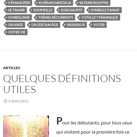
S'ÉMANCIPER
SCHÉMAS MENTAUX
SE FAIRE BOUFFER
SE TRAHIR
SOMMEILLE
SURCHAUFFÉ
SYMBOLE VIVANT
SYMBOLISME
THÈMES RÉCURRENTS
TUTELLE TYRANNIQUE
UN ANGE
UN CERTAIN ÂGE
VAISSEAUX
VOTER
VOTRE VIE
ARTICLES
QUELQUES DÉFINITIONS
UTILES
5 JUIN 2013
P
our les débutants, pour tous ceux
qui visitent pour la première fois ce