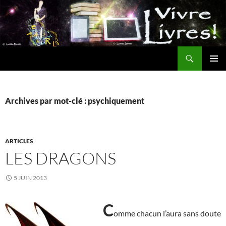
Aller
au
contenu
Recherche
MENU
PRINCI
Archives par mot-clé : psychiquement
ARTICLES
LES DRAGONS
5 JUIN 2013
C
omme chacun l’aura sans doute