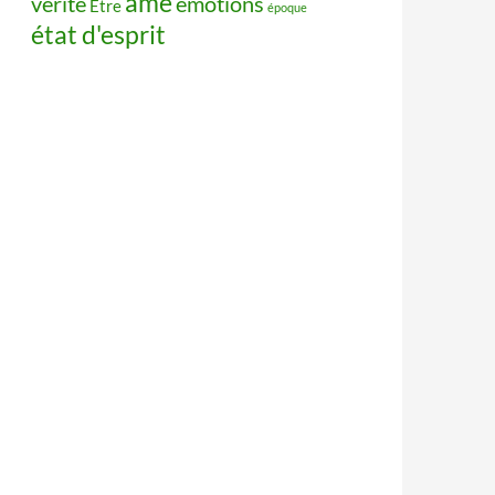
âme
vérité
émotions
Être
époque
état d'esprit