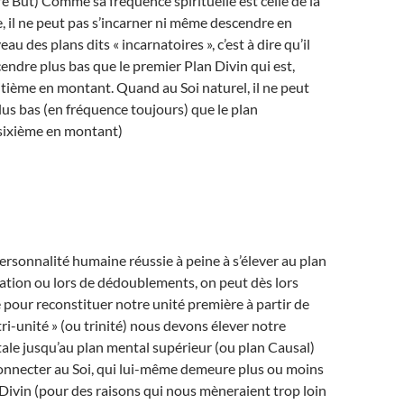
e But) Comme sa fréquence spirituelle est celle de la
 il ne peut pas s’incarner ni même descendre en
au des plans dits « incarnatoires », c’est à dire qu’il
endre plus bas que le premier Plan Divin qui est,
itième en montant. Quand au Soi naturel, il ne peut
us bas (en fréquence toujours) que le plan
sixième en montant)
ersonnalité humaine réussie à peine à s’élever au plan
ation ou lors de dédoublements, on peut dès lors
our reconstituer notre unité première à partir de
tri-unité » (ou trinité) nous devons élever notre
le jusqu’au plan mental supérieur (ou plan Causal)
connecter au Soi, qui lui-même demeure plus ou moins
Divin (pour des raisons qui nous mèneraient trop loin