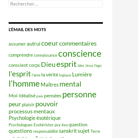
Rechercher :
L’ÉMAIL DES MOTS
coeur
commentaires
autrui
assumer
conscience
comprendre
connaissance
esprit
Dieu
conscient
corps
idée
Jésus
l'ego
l'esprit
Lumière
la vérité
l'âme
logique
l’homme
mental
Maîtres
personne
Moi-Idéalisé
pensées
paix
pouvoir
peur
plaisir
processus mentaux
Psychologie ésotérique
question
Psychologues Esotéristes
psy éso
questions
sujet
sanskrit
responsabilité
Terre