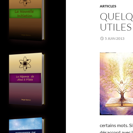
ARTICLES
QUELQ
UTILES
5 JUIN 2013
certains mots. S
désaccord avec l