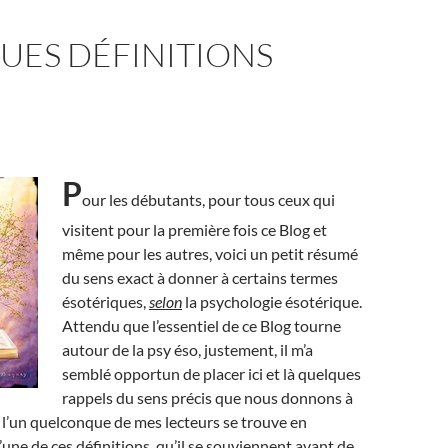
UES DÉFINITIONS
P
our les débutants, pour tous ceux qui
visitent pour la première fois ce Blog et
même pour les autres, voici un petit résumé
du sens exact à donner à certains termes
ésotériques,
selon
la psychologie ésotérique.
Attendu que l’essentiel de ce Blog tourne
autour de la psy éso, justement, il m’a
semblé opportun de placer ici et là quelques
rappels du sens précis que nous donnons à
i l’un quelconque de mes lecteurs se trouve en
’une de ces définitions, qu’il se souviennent avant de