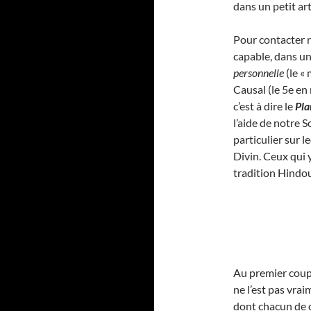
dans un petit art
Pour contacter 
capable, dans u
personnelle
(le «
Causal (le 5e en
c’est à dire le
Pla
l’aide de notre 
particulier sur l
Divin. Ceux qui 
tradition Hindou
Au premier coup d
ne l’est pas vr
dont chacun de c