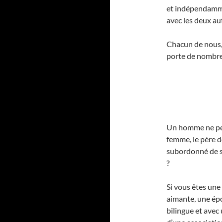
et indépendamme
avec les deux au
Chacun de nous, 
porte de nombre
Un homme ne peut
femme, le père de
subordonné de s
?
Si vous êtes une
aimante, une épo
bilingue et avec