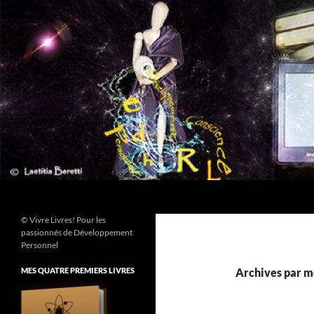
Aller
au
contenu
Recherche
© Vivre Livres! Pour les
passionnés de Développement
Personnel
MES QUATRE PREMIERS LIVRES
Archives par mo