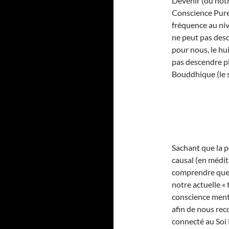
Devenir (ou notr
Conscience Pure,
fréquence au nive
ne peut pas desc
pour nous, le hu
pas descendre pl
Bouddhique (le 
Sachant que la p
causal (en médit
comprendre que p
notre actuelle « 
conscience menta
afin de nous re
connecté au Soi 