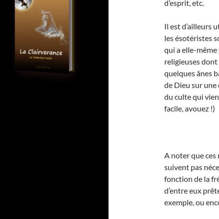
d’esprit, etc.
Il est d’ailleurs 
les ésotéristes s
qui a elle-même 
religieuses dont j
quelques ânes bâ
de Dieu sur une 
du culte qui vien
facile, avouez !)
A noter que ces 
suivent pas néc
fonction de la fr
d’entre eux prêt
exemple, ou enco