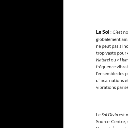
Le Soi
:
C’est no
globalement ainsi
ne peut pas s’inc
trop vaste pour 
Naturel
ou
« Hum
fréquence vibrat
l’ensemble des p
d’incarnations et
vibrations par s
Le
Soi Divin
est n
Source-Centre, n