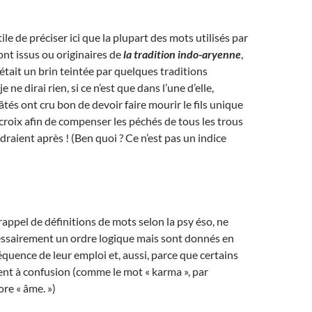
utile de préciser ici que la plupart des mots utilisés par
ont issus ou originaires de
la tradition indo-aryenne
,
était un brin teintée par quelques traditions
e ne dirai rien, si ce n’est que dans l’une d’elle,
tés ont cru bon de devoir faire mourir le fils unique
croix afin de compenser les péchés de tous les trous
draient après ! (Ben quoi ? Ce n’est pas un indice
rappel de définitions de mots selon la psy éso, ne
essairement un ordre logique mais sont donnés en
équence de leur emploi et, aussi, parce que certains
ent à confusion (comme le mot « karma », par
re « âme. »)