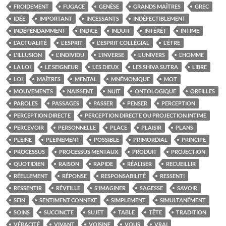
FROIDEMENT
FUGACE
GENÈSE
GRANDS MAÎTRES
GREC
IDÉE
IMPORTANT
INCESSANTS
INDÉFECTIBLEMENT
INDÉPENDAMMENT
INDICE
INDUIT
INTÉRÊT
INTIME
L'ACTUALITÉ
L'ESPRIT
L'ESPRIT COLLÉGIAL
L'ÊTRE
L'ILLUSION
L'INDIVIDU
L'INVERSE
L'UNIVERS
L’HOMME
LA LOI
LE SEIGNEUR
LES DIEUX
LES SHIVA SUTRA
LIBRE
LOI
MAÎTRES
MENTAL
MNÉMONIQUE
MOT
MOUVEMENTS
NAISSENT
NUIT
ONTOLOGIQUE
OREILLES
PAROLES
PASSAGES
PASSER
PENSER
PERCEPTION
PERCEPTION DIRECTE
PERCEPTION DIRECTE OU PROJECTION INTIME
PERCEVOIR
PERSONNELLE
PLACE
PLAISIR
PLANS
PLEINE
PLEINEMENT
POSSIBLE
PRIMORDIAL
PRINCIPE
PROCESSUS
PROCESSUS MENTAUX
PRODUIT
PROJECTION
QUOTIDIEN
RAISON
RAPIDE
RÉALISER
RECUEILLIR
RÉELLEMENT
RÉPONSE
RESPONSABILITÉ
RESSENTI
RESSENTIR
RÉVEILLE
S'IMAGINER
SAGESSE
SAVOIR
SEIN
SENTIMENT CONNEXE
SIMPLEMENT
SIMULTANÉMENT
SOINS
SUCCINCTE
SUJET
TABLE
TÊTE
TRADITION
VÉRACITÉ
VIVANT
VOISINE
VOUS
VRAI