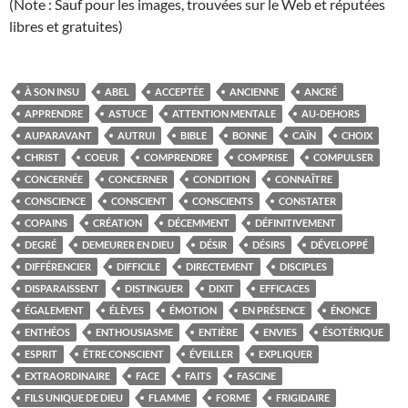
(Note : Sauf pour les images, trouvées sur le Web et réputées
libres et gratuites)
À SON INSU
ABEL
ACCEPTÉE
ANCIENNE
ANCRÉ
APPRENDRE
ASTUCE
ATTENTION MENTALE
AU-DEHORS
AUPARAVANT
AUTRUI
BIBLE
BONNE
CAÏN
CHOIX
CHRIST
COEUR
COMPRENDRE
COMPRISE
COMPULSER
CONCERNÉE
CONCERNER
CONDITION
CONNAÎTRE
CONSCIENCE
CONSCIENT
CONSCIENTS
CONSTATER
COPAINS
CRÉATION
DÉCEMMENT
DÉFINITIVEMENT
DEGRÉ
DEMEURER EN DIEU
DÉSIR
DÉSIRS
DÉVELOPPÉ
DIFFÉRENCIER
DIFFICILE
DIRECTEMENT
DISCIPLES
DISPARAISSENT
DISTINGUER
DIXIT
EFFICACES
ÉGALEMENT
ÉLÈVES
ÉMOTION
EN PRÉSENCE
ÉNONCE
ENTHÉOS
ENTHOUSIASME
ENTIÈRE
ENVIES
ÉSOTÉRIQUE
ESPRIT
ÊTRE CONSCIENT
ÉVEILLER
EXPLIQUER
EXTRAORDINAIRE
FACE
FAITS
FASCINE
FILS UNIQUE DE DIEU
FLAMME
FORME
FRIGIDAIRE