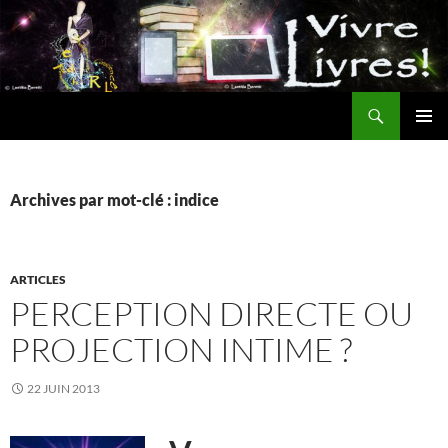
Aller
au
contenu
Recherche
MENU
PRINCI
Archives par mot-clé : indice
ARTICLES
PERCEPTION DIRECTE OU
PROJECTION INTIME ?
22 JUIN 2013