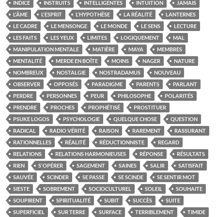
INDICE
INSTRUITS
INTELLIGENTES
INTUITION
JAMAIS
L'ÂME
L'ESPRIT
L'HYPOTHÈSE
LA RÉALITÉ
LANTERNES
LE CADRE
LE MENSONGE
LE MONDE
LE SENS
LECTURE
LES FAITS
LES YEUX
LIMITES
LOGIQUEMENT
MAL
MANIPULATION MENTALE
MATIÈRE
MAYA
MEMBRES
MENTALITÉ
MERDE EN BOÎTE
MOINS
NAGER
NATURE
NOMBREUX
NOSTALGIE
NOSTRADAMUS
NOUVEAU
OBSERVER
OPPOSÉS
PARADIGME
PARENTS
PARLANT
PERDRE
PERSONNES
PEUR
PHILOSOPHE
POLARITÉS
PRENDRE
PROCHES
PROPHÉTISÉ
PROSTITUER
PSUKE LOGOS
PSYCHOLOGIE
QUELQUE CHOSE
QUESTION
RADICAL
RADIO VÉRITÉ
RAISON
RAREMENT
RASSURANT
RATIONNELLES
RÉALITÉ
RÉDUCTIONNISTE
REGARD
RELATIONS
RELATIONS HARMONIEUSES
RÉPONSE
RÉSULTATS
RIEN
S'OPÉRER
SAGEMENT
SAINES
SALIR
SATISFAIT
SAUVÉE
SCINDER
SE PASSE
SE SCINDE
SE SENTIR MOT
SIESTE
SOBREMENT
SOCIOCULTUREL
SOLEIL
SOUHAITE
SOUPIRENT
SPIRITUALITÉ
SUBIT
SUCCÈS
SUITE
SUPERFICIEL
SUR TERRE
SURFACE
TERRIBLEMENT
TIMIDE