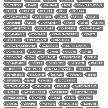
AUTREFOIS
AVANT
AVANTAGE
BIEN
BONNES RELATIONS
BOUGE
BOULOT
BRANCHÉ
BRIO
BRÛLERA
ÇA A COMMENCÉ
CALENDRIER
CANAL
CÉDER
CELLES
CENTURIES
CEUX
CHANGEMENT
CHEFS
CITER
CLANS
COLLABORATEURS
COLLÉGIALE
COLPORTER
COMME AVANT
COMPARABLE
COMPARER
COMPLÉMENTAIRES
COMPTE
CONCRETS
CONFORMISME
CONSCIENCE
CONSCIENCE HUMAINE
CONSERVER
CONTRE-COURANT
CONVICTION
COURANT
CRÂNE
CROÛTE
DATER
DÉCOUVRE
DÉJÀ
DÉJÀ PASSÉ
DÉMONTRENT
DEPUIS
DÉSAGRÉABLE
DÉTAILS
DIFFÉRENCE
DIFFÉRENT
DIFFICILE
DIRECTION
DISTINCTS
DIZAINES D'ANNÉES
DUPERIE
EN PRÉSENCE
ENDORMIR
ÉNERGIES
ENFANTS
ENFER
ENTENDRE
ENVIE
ÉPAISSE
ÉTAT D'ESPRIT
ÉTERNELLEMENT
ÉVÈNEMENT
FACILITÉ
FAIRE SEMBLANT
FAMILLE
FAROUCHEMENT
FASTIDIEUX
FIN D'UN MONDE
FIN DU MONDE
FLAMMES
GAGNÉ
GENS
GLOBAL
GRATTE
GROUPES
HUMAINE
HYPOCRISIE
ILLUSOIRE