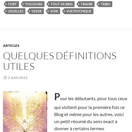
TORT
TOUJOURS
TOUT VA BIEN
TRAHIR
TRIBU
USUELLES
VESSIE
VOIR
VUE PSYCHIQUE
ARTICLES
QUELQUES DÉFINITIONS
UTILES
5 JUIN 2013
P
our les débutants, pour tous ceux
qui visitent pour la première fois ce
Blog et même pour les autres, voici
un petit résumé du sens exact à
donner à certains termes