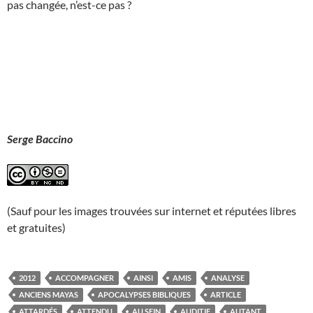
pas changée, n’est-ce pas ?
Serge Baccino
(Sauf pour les images trouvées sur internet et réputées libres
et gratuites)
2012
ACCOMPAGNER
AINSI
AMIS
ANALYSE
ANCIENS MAYAS
APOCALYPSES BIBLIQUES
ARTICLE
ATTARDÉS
ATTENDU
AU SEIN
AUDITIF
AUTANT