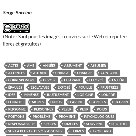
Serge Baccino
(Note : Sauf pour les images, trouvées sur le Web et réputées
libres et gratuites)
ACTES
ÂME
ANNÉES
ASSUMENT
ASSUMER
ATTENTES
AUTANT
CHARGE
CHARGES
CONJOINT
CORRESPONDRE
DEVOIR
EFFARANT
EFFORCÉ
ENTIÈRE
ÉPAULES
ESCLAVAGE
EXPOSÉ
FOUILLE
FRUSTRÉES
IDÉE
IMMENSE
INUTILEMENT
L'ORIGINE
LOURDE
LOURDES
MORTS
NOUS
PARENT
PAROLES
PATRON
PERSONNE
PERSONNES
PESER
PEUR
POIDS
PORTONS
PROBLÈME
PROVIENT
PSYCHOLOGIQUES
RESPONSABILITÉ
SIÈCLES
SIMPLES
SOUVIENT
SPIRITUEL
SUR LA PEUR DE DEVOIR ASSUMER
TERMES
TROP TARD