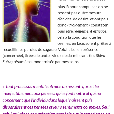
plus là pour compulser, on ne
ressent pas outre mesure
d’envies, de désirs, et ont peu
donc
« froidement »
constater
puis être
réellement efficace
,
cela à la condition que les
oreilles, en face, soient prêtes à
recueillir les paroles de sagesse. Voici la Loi en présence
(concernée), tirées de textes vieux de six mille ans (les
Shiva
Sutra
) résumée et modernisée par mes soins :
« Tout processus mental entraine un ressenti qui est lié
indéfectiblement aux pensées qui le font naître et qui ne
concernent que l’individu dans lequel naissent puis
disparaissent ces pensées et leurs sentiments connexes. Seul
celui qui place son attention mentale sur la conscience en