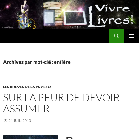
Aller
au
contenu
Recherche
MENU
PRINCI
Archives par mot-clé : entière
LES BRÈVES DE LA PSY ÉSO
SUR LA PEUR DE DEVOIR
ASSUMER
24 JUIN 2013