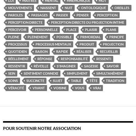
LOI
MAÎTRES
MENTAL
MNÉMONIQUE
MOT
MOUVEMENTS
NAISSENT
NUIT
ONTOLOGIQUE
OREILLES
PAROLES
PASSAGES
PASSER
PENSER
PERCEPTION
PERCEPTION DIRECTE
PERCEPTION DIRECTE OU PROJECTION INTIME
PERCEVOIR
PERSONNELLE
PLACE
PLAISIR
PLANS
PLEINE
PLEINEMENT
POSSIBLE
PRIMORDIAL
PRINCIPE
PROCESSUS
PROCESSUS MENTAUX
PRODUIT
PROJECTION
QUOTIDIEN
RAISON
RAPIDE
RÉALISER
RECUEILLIR
RÉELLEMENT
RÉPONSE
RESPONSABILITÉ
RESSENTI
RESSENTIR
RÉVEILLE
S'IMAGINER
SAGESSE
SAVOIR
SEIN
SENTIMENT CONNEXE
SIMPLEMENT
SIMULTANÉMENT
SOINS
SUCCINCTE
SUJET
TABLE
TÊTE
TRADITION
VÉRACITÉ
VIVANT
VOISINE
VOUS
VRAI
POUR SOUTENIR NOTRE ASSOCIATION