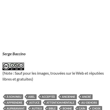
Serge Baccino
(Note : Sauf pour les images, trouvées sur le Web et réputées
libres et gratuites)
À SON INSU
ABEL
ACCEPTÉE
ANCIENNE
ANCRÉ
APPRENDRE
ASTUCE
ATTENTION MENTALE
AU-DEHORS
AUPARAVANT
AUTRUI
BIBLE
BONNE
CAÏN
CHOIX