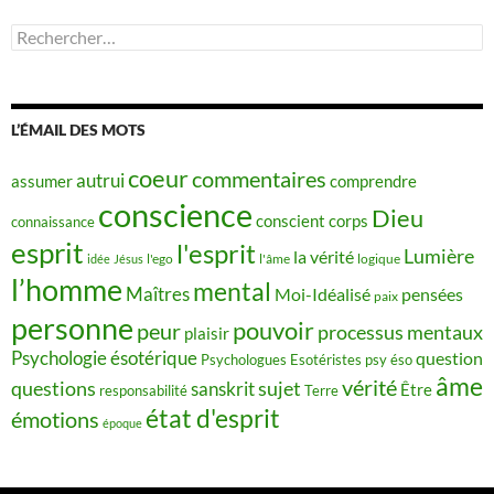
Rechercher :
L’ÉMAIL DES MOTS
coeur
commentaires
autrui
assumer
comprendre
conscience
Dieu
conscient
corps
connaissance
esprit
l'esprit
Lumière
la vérité
idée
Jésus
l'ego
l'âme
logique
l’homme
mental
Maîtres
Moi-Idéalisé
pensées
paix
personne
pouvoir
peur
processus mentaux
plaisir
Psychologie ésotérique
question
Psychologues Esotéristes
psy éso
âme
vérité
questions
sujet
sanskrit
Être
responsabilité
Terre
état d'esprit
émotions
époque