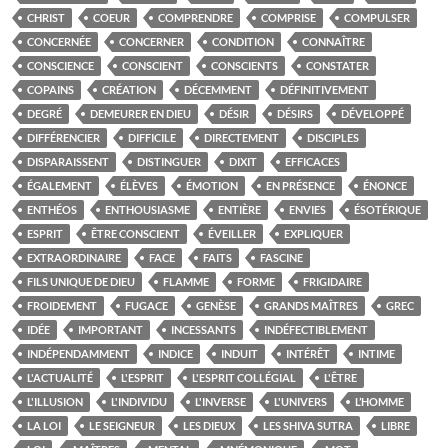
CHRIST
COEUR
COMPRENDRE
COMPRISE
COMPULSER
CONCERNÉE
CONCERNER
CONDITION
CONNAÎTRE
CONSCIENCE
CONSCIENT
CONSCIENTS
CONSTATER
COPAINS
CRÉATION
DÉCEMMENT
DÉFINITIVEMENT
DEGRÉ
DEMEURER EN DIEU
DÉSIR
DÉSIRS
DÉVELOPPÉ
DIFFÉRENCIER
DIFFICILE
DIRECTEMENT
DISCIPLES
DISPARAISSENT
DISTINGUER
DIXIT
EFFICACES
ÉGALEMENT
ÉLÈVES
ÉMOTION
EN PRÉSENCE
ÉNONCE
ENTHÉOS
ENTHOUSIASME
ENTIÈRE
ENVIES
ÉSOTÉRIQUE
ESPRIT
ÊTRE CONSCIENT
ÉVEILLER
EXPLIQUER
EXTRAORDINAIRE
FACE
FAITS
FASCINE
FILS UNIQUE DE DIEU
FLAMME
FORME
FRIGIDAIRE
FROIDEMENT
FUGACE
GENÈSE
GRANDS MAÎTRES
GREC
IDÉE
IMPORTANT
INCESSANTS
INDÉFECTIBLEMENT
INDÉPENDAMMENT
INDICE
INDUIT
INTÉRÊT
INTIME
L'ACTUALITÉ
L'ESPRIT
L'ESPRIT COLLÉGIAL
L'ÊTRE
L'ILLUSION
L'INDIVIDU
L'INVERSE
L'UNIVERS
L’HOMME
LA LOI
LE SEIGNEUR
LES DIEUX
LES SHIVA SUTRA
LIBRE