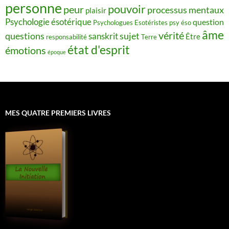
personne
pouvoir
peur
processus mentaux
plaisir
Psychologie ésotérique
question
Psychologues Esotéristes
psy éso
âme
vérité
questions
sujet
sanskrit
Être
responsabilité
Terre
état d'esprit
émotions
époque
MES QUATRE PREMIERS LIVRES