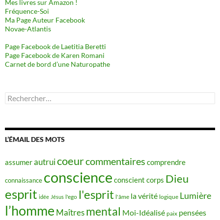
Mes livres sur Amazon !
Fréquence-Soi
Ma Page Auteur Facebook
Novae-Atlantis
Page Facebook de Laetitia Beretti
Page Facebook de Karen Romani
Carnet de bord d’une Naturopathe
Rechercher :
L’ÉMAIL DES MOTS
coeur
commentaires
autrui
assumer
comprendre
conscience
Dieu
conscient
corps
connaissance
esprit
l'esprit
Lumière
la vérité
idée
Jésus
l'ego
l'âme
logique
l’homme
mental
Maîtres
Moi-Idéalisé
pensées
paix