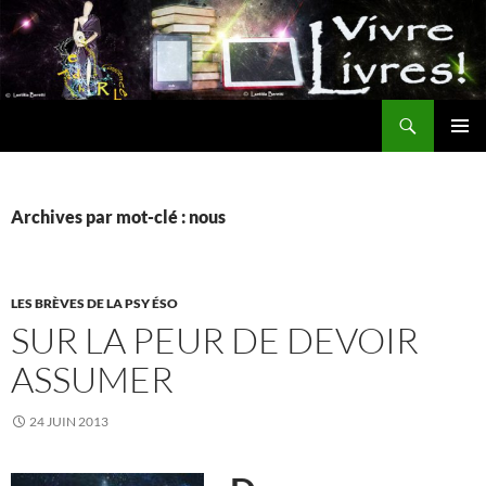
Aller
au
contenu
Recherche
MENU
PRINCI
Archives par mot-clé : nous
LES BRÈVES DE LA PSY ÉSO
SUR LA PEUR DE DEVOIR
ASSUMER
24 JUIN 2013