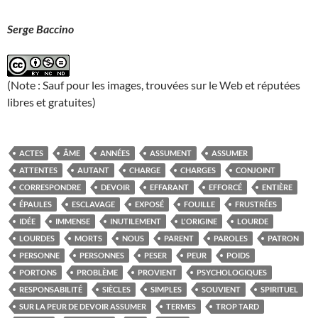
Serge Baccino
(Note : Sauf pour les images, trouvées sur le Web et réputées
libres et gratuites)
ACTES
ÂME
ANNÉES
ASSUMENT
ASSUMER
ATTENTES
AUTANT
CHARGE
CHARGES
CONJOINT
CORRESPONDRE
DEVOIR
EFFARANT
EFFORCÉ
ENTIÈRE
ÉPAULES
ESCLAVAGE
EXPOSÉ
FOUILLE
FRUSTRÉES
IDÉE
IMMENSE
INUTILEMENT
L'ORIGINE
LOURDE
LOURDES
MORTS
NOUS
PARENT
PAROLES
PATRON
PERSONNE
PERSONNES
PESER
PEUR
POIDS
PORTONS
PROBLÈME
PROVIENT
PSYCHOLOGIQUES
RESPONSABILITÉ
SIÈCLES
SIMPLES
SOUVIENT
SPIRITUEL
SUR LA PEUR DE DEVOIR ASSUMER
TERMES
TROP TARD