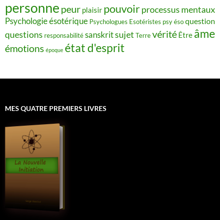
personne
pouvoir
peur
processus mentaux
plaisir
Psychologie ésotérique
question
Psychologues Esotéristes
psy éso
âme
vérité
questions
sujet
sanskrit
Être
responsabilité
Terre
état d'esprit
émotions
époque
MES QUATRE PREMIERS LIVRES