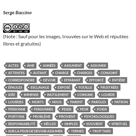
Serge Baccino
(Note : Sauf pour les images, trouvées sur le Web et réputées
libres et gratuites)
ACTES
ÂME
ANNÉES
ASSUMENT
ASSUMER
ATTENTES
AUTANT
CHARGE
CHARGES
CONJOINT
CORRESPONDRE
DEVOIR
EFFARANT
EFFORCÉ
ENTIÈRE
ÉPAULES
ESCLAVAGE
EXPOSÉ
FOUILLE
FRUSTRÉES
IDÉE
IMMENSE
INUTILEMENT
L'ORIGINE
LOURDE
LOURDES
MORTS
NOUS
PARENT
PAROLES
PATRON
PERSONNE
PERSONNES
PESER
PEUR
POIDS
PORTONS
PROBLÈME
PROVIENT
PSYCHOLOGIQUES
RESPONSABILITÉ
SIÈCLES
SIMPLES
SOUVIENT
SPIRITUEL
SUR LA PEUR DE DEVOIR ASSUMER
TERMES
TROP TARD