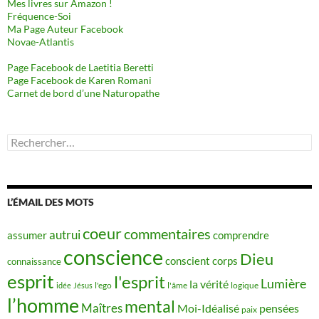
Mes livres sur Amazon !
Fréquence-Soi
Ma Page Auteur Facebook
Novae-Atlantis
Page Facebook de Laetitia Beretti
Page Facebook de Karen Romani
Carnet de bord d’une Naturopathe
Rechercher :
L’ÉMAIL DES MOTS
coeur
commentaires
autrui
assumer
comprendre
conscience
Dieu
conscient
corps
connaissance
esprit
l'esprit
Lumière
la vérité
idée
Jésus
l'ego
l'âme
logique
l’homme
mental
Maîtres
Moi-Idéalisé
pensées
paix