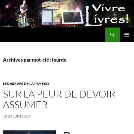
Aller
au
contenu
Recherche
MENU
PRINCI
Archives par mot-clé : lourde
LES BRÈVES DE LA PSY ÉSO
SUR LA PEUR DE DEVOIR
ASSUMER
24 JUIN 2013