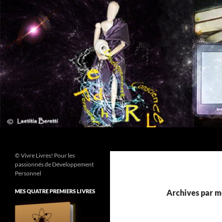
Aller
au
contenu
Recherche
© Vivre Livres! Pour les
passionnés de Développement
Personnel
MES QUATRE PREMIERS LIVRES
Archives par mo