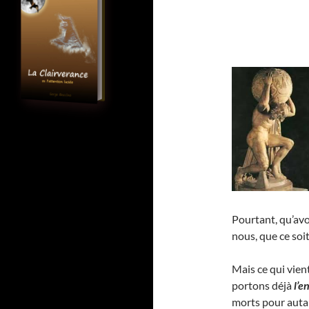
Pourtant, qu’avo
nous, que ce soi
Mais ce qui vien
portons déjà
l’e
morts pour auta