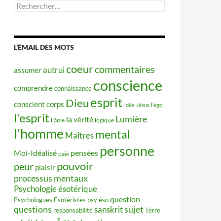
Rechercher :
L’ÉMAIL DES MOTS
coeur
commentaires
autrui
assumer
conscience
comprendre
connaissance
esprit
Dieu
conscient
corps
idée
Jésus
l'ego
l'esprit
Lumière
la vérité
l'âme
logique
l’homme
mental
Maîtres
personne
Moi-Idéalisé
pensées
paix
pouvoir
peur
plaisir
processus mentaux
Psychologie ésotérique
question
Psychologues Esotéristes
psy éso
questions
sujet
sanskrit
responsabilité
Terre