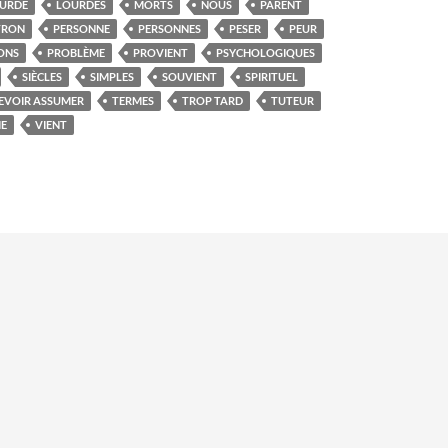
URDE
LOURDES
MORTS
NOUS
PARENT
TRON
PERSONNE
PERSONNES
PESER
PEUR
ONS
PROBLÈME
PROVIENT
PSYCHOLOGIQUES
SIÈCLES
SIMPLES
SOUVIENT
SPIRITUEL
DEVOIR ASSUMER
TERMES
TROP TARD
TUTEUR
IE
VIENT