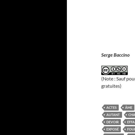
Serge Baccino
(Note : Sauf pou
gratuites)
ACTES
ÂME
AUTANT
CHA
DEVOIR
EFF
EXPOSÉ
FOUI