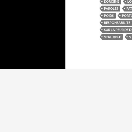
L'ORIGINE
LO
PAROLES
PA
POIDS
PORT
RESPONSABILITÉ
SUR LA PEUR DE 
VÉRITABLE
V