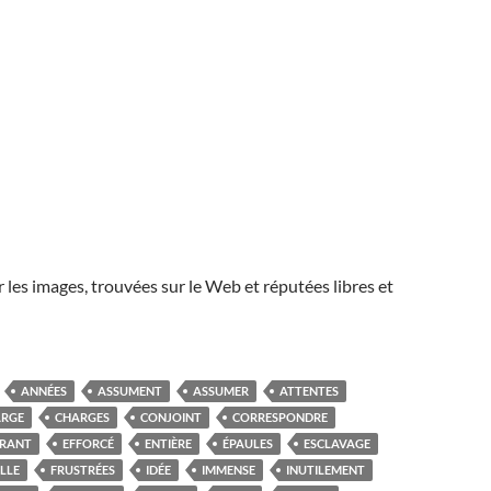
r les images, trouvées sur le Web et réputées libres et
ANNÉES
ASSUMENT
ASSUMER
ATTENTES
RGE
CHARGES
CONJOINT
CORRESPONDRE
ARANT
EFFORCÉ
ENTIÈRE
ÉPAULES
ESCLAVAGE
LLE
FRUSTRÉES
IDÉE
IMMENSE
INUTILEMENT