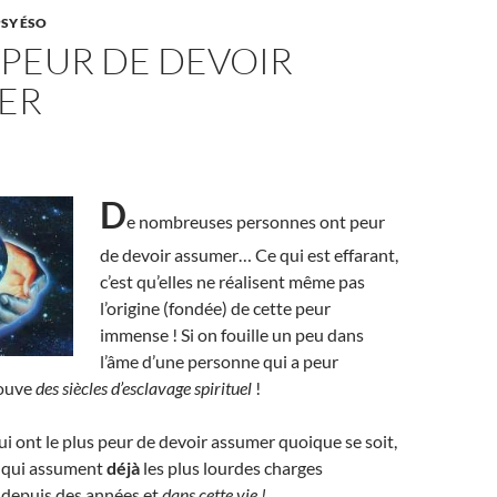
PSY ÉSO
 PEUR DE DEVOIR
ER
D
e nombreuses personnes ont peur
de devoir assumer… Ce qui est effarant,
c’est qu’elles ne réalisent même pas
l’origine (fondée) de cette peur
immense ! Si on fouille un peu dans
l’âme d’une personne qui a peur
rouve
des siècles d’esclavage spirituel
!
i ont le plus peur de devoir assumer quoique se soit,
s qui assument
déjà
les plus lourdes charges
 depuis des années et
dans cette vie !