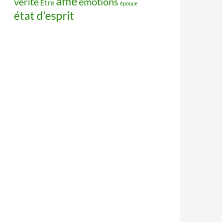
âme
vérité
émotions
Être
époque
état d'esprit