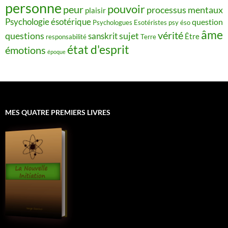
personne
pouvoir
peur
processus mentaux
plaisir
Psychologie ésotérique
question
Psychologues Esotéristes
psy éso
âme
vérité
questions
sujet
sanskrit
Être
responsabilité
Terre
état d'esprit
émotions
époque
MES QUATRE PREMIERS LIVRES