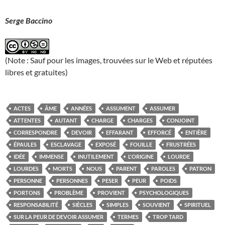
Serge Baccino
(Note : Sauf pour les images, trouvées sur le Web et réputées
libres et gratuites)
ACTES
ÂME
ANNÉES
ASSUMENT
ASSUMER
ATTENTES
AUTANT
CHARGE
CHARGES
CONJOINT
CORRESPONDRE
DEVOIR
EFFARANT
EFFORCÉ
ENTIÈRE
ÉPAULES
ESCLAVAGE
EXPOSÉ
FOUILLE
FRUSTRÉES
IDÉE
IMMENSE
INUTILEMENT
L'ORIGINE
LOURDE
LOURDES
MORTS
NOUS
PARENT
PAROLES
PATRON
PERSONNE
PERSONNES
PESER
PEUR
POIDS
PORTONS
PROBLÈME
PROVIENT
PSYCHOLOGIQUES
RESPONSABILITÉ
SIÈCLES
SIMPLES
SOUVIENT
SPIRITUEL
SUR LA PEUR DE DEVOIR ASSUMER
TERMES
TROP TARD