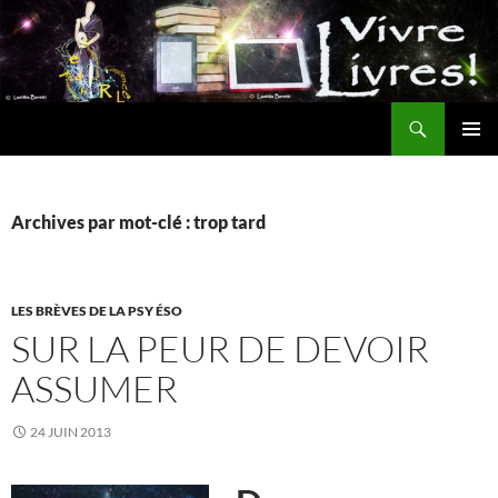
Aller
au
contenu
Recherche
MENU
PRINCI
Archives par mot-clé : trop tard
LES BRÈVES DE LA PSY ÉSO
SUR LA PEUR DE DEVOIR
ASSUMER
24 JUIN 2013