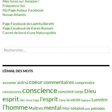
Mes livres sur Amazon !
Fréquence-Soi
Ma Page Auteur Facebook
Novae-Atlantis
Page Facebook de Laetitia Beretti
Page Facebook de Karen Romani
Carnet de bord d’une Naturopathe
Rechercher :
L’ÉMAIL DES MOTS
coeur
commentaires
autrui
assumer
comprendre
conscience
Dieu
conscient
corps
connaissance
esprit
l'esprit
Lumière
la vérité
idée
Jésus
l'ego
l'âme
logique
l’homme
mental
Maîtres
Moi-Idéalisé
pensées
paix