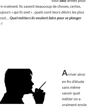
tout
sauf
armés pour
e vraiment.
Ils savent beaucoup de choses, certes,
oujours
« qui ils sont »
, quels sont leurs désirs les plus
rtout…
Quel métiers ils veulent faire pour se plonger
 !
A
rriver ainsi
en fin d’étude
sans même
savoir quel
métier on a
vraiment envie