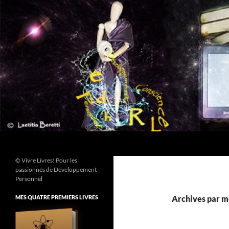
Aller
au
contenu
Recherche
© Vivre Livres! Pour les
passionnés de Développement
Personnel
MES QUATRE PREMIERS LIVRES
Archives par mo