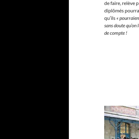
de faire, relève
diplômés pourrai
qu’ils
« pourraien
sans doute qu’on l
de compte !