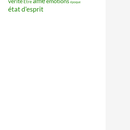
âme
vérité
émotions
Être
époque
état d'esprit