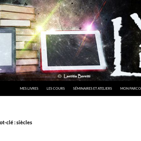
MES LIVRES
LES COURS
SÉMINAIRES ET ATELIERS
MON PARCO
t-clé : siècles