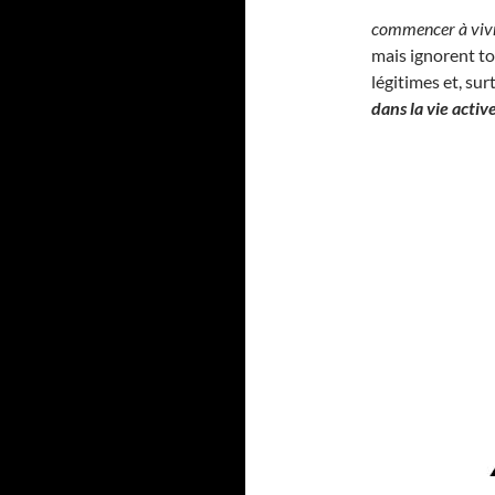
commencer à vivr
mais ignorent t
légitimes et, su
dans la vie active