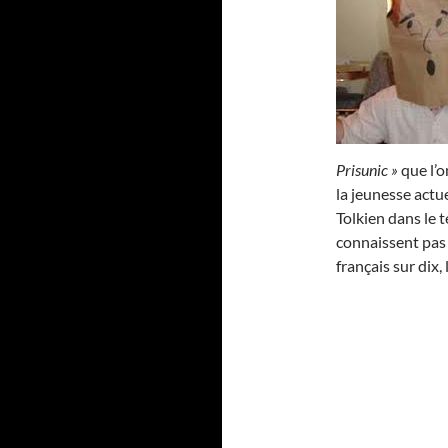
Prisunic »
que l’o
la jeunesse actue
Tolkien dans le t
connaissent pas
français sur dix, 