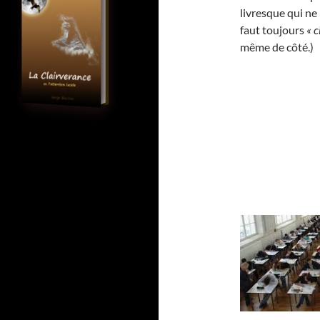
livresque qui ne 
faut toujours
« c
même de côté.)