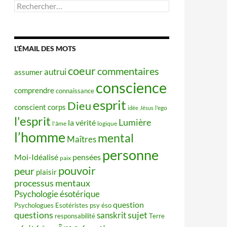
Rechercher :
L’ÉMAIL DES MOTS
coeur
commentaires
autrui
assumer
conscience
comprendre
connaissance
esprit
Dieu
conscient
corps
idée
Jésus
l'ego
l'esprit
Lumière
la vérité
l'âme
logique
l’homme
mental
Maîtres
personne
Moi-Idéalisé
pensées
paix
pouvoir
peur
plaisir
processus mentaux
Psychologie ésotérique
question
Psychologues Esotéristes
psy éso
questions
sujet
sanskrit
responsabilité
Terre