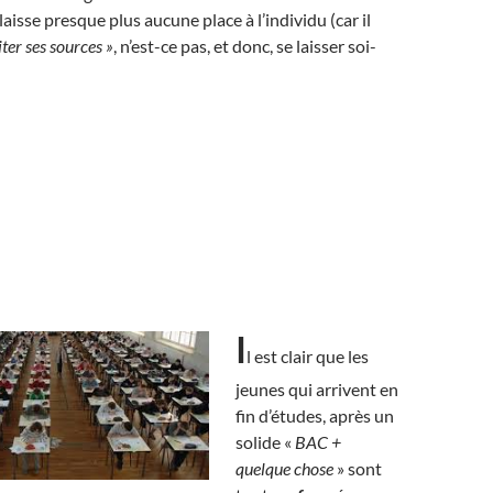
laisse presque plus aucune place à l’individu (car il
iter ses sources »
, n’est-ce pas, et donc, se laisser soi-
I
l est clair que les
jeunes qui arrivent en
fin d’études, après un
solide «
BAC +
quelque chose
» sont