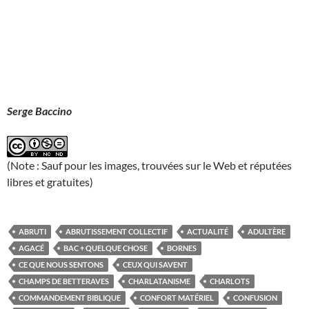
Serge Baccino
(Note : Sauf pour les images, trouvées sur le Web et réputées
libres et gratuites)
ABRUTI
ABRUTISSEMENT COLLECTIF
ACTUALITÉ
ADULTÈRE
AGACÉ
BAC + QUELQUE CHOSE
BORNES
CE QUE NOUS SENTONS
CEUX QUI SAVENT
CHAMPS DE BETTERAVES
CHARLATANISME
CHARLOTS
COMMANDEMENT BIBLIQUE
CONFORT MATÉRIEL
CONFUSION