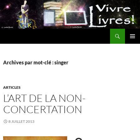
Aller
au
contenu
Recherche
MENU
PRINCI
Archives par mot-clé : singer
ARTICLES
L’ART DE LA NON-
CONCERTATION
8 JUILLET 2013