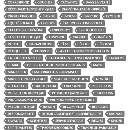
CORRESPOND
COUCHER
CROYANCE
DANS LA VÉRITÉ
DÉCOUVERTES SCIENTIFIQUES
DIAMÉTRALEMENT OPPOSÉE
DROITS CIVIQUES
ÉNERGIE
ENNEMI
ENRICHIR
ÉPOUSER
ÉQUITÉ SOCIALE
ERREURS
ÉTAT D'ESPRIT INDIVIDUEL
ÉTAT D’ESPRIT GÉNÉRAL
EXPÉRIENCE
EXPLIQUER DIEU
FAMILLE BIOLOGIQUE
FUSIONNÉ
GROUPE
HONNÊTES
INJUSTE
INTRAVEINEUSE
L'ÂME
L'ÉCOLE
L'ÉPOUSE
L'ÉTIQUETTE
L'UNIVERS
L’ART DE LA NON-CONCERTATION
LA BOUCHE EN CŒUR
LA SCIENCE EST SANS CONSCIENCE
LAURIERS
LE MAL
LES SCIENTIFIQUES SONT ARROGANTS
MANIE
MANIPULER
MATÉRIALISTES CONVAINCUS
MATÉRIEL INTELLECTUEL
MODE DE PERCEPTION
NEW-ÂGE
OFFICIELLES
ORGUEILLEUX
PARDONNER
PERCEPTION
PERCEPTION ANIMIQUE
PHYSIQUE QUANTIQUE
POLISSONS
PROCESSUS MENTAUX
PROFONDÉMENT HYPOCRITE
PSYCHOLOGIQUE
RAISON
RÉCOMPENSE
RELIGIONS
RESPONSABILITÉ
RÉUNIR LA SCIENCE ET LA SPIRITUALITÉ
SAGESSE
SAVANTS
SCIENTISER
SERVIR D'ENGRAIS
SIÈCLES
SINGER
SPIRITUALISTES
THÉORIE DES CORDES
TRACER UN PARALLÈLE