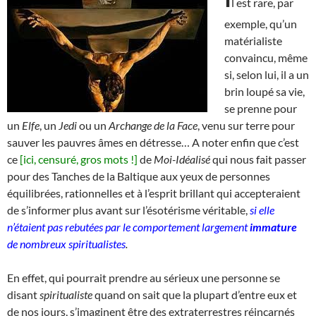
l est rare, par
exemple, qu’un
matérialiste
convaincu, même
si, selon lui, il a un
brin loupé sa vie,
se prenne pour
un
Elfe
, un
Jedi
ou un
Archange de la Face
, venu sur terre pour
sauver les pauvres âmes en détresse… A noter enfin que c’est
ce
[ici, censuré, gros mots !]
de
Moi-Idéalisé
qui nous fait passer
pour des Tanches de la Baltique aux yeux de personnes
équilibrées, rationnelles et à l’esprit brillant qui accepteraient
de s’informer plus avant sur l’ésotérisme véritable,
si elle
n’étaient pas rebutées par le comportement largement
immature
de nombreux spiritualistes
.
En effet, qui pourrait prendre au sérieux une personne se
disant
spiritualiste
quand on sait que la plupart d’entre eux et
de nos jours, s’imaginent être des extraterrestres réincarnés