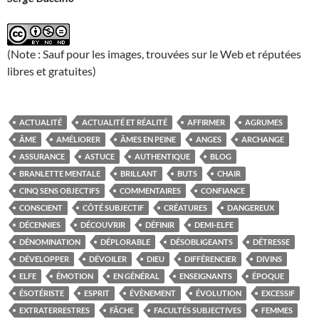
(Note : Sauf pour les images, trouvées sur le Web et réputées
libres et gratuites)
ACTUALITÉ
ACTUALITÉ ET RÉALITÉ
AFFIRMER
AGRUMES
ÂME
AMÉLIORER
ÂMES EN PEINE
ANGES
ARCHANGE
ASSURANCE
ASTUCE
AUTHENTIQUE
BLOG
BRANLETTE MENTALE
BRILLANT
BUTS
CHAIR
CINQ SENS OBJECTIFS
COMMENTAIRES
CONFIANCE
CONSCIENT
CÔTÉ SUBJECTIF
CRÉATURES
DANGEREUX
DÉCENNIES
DÉCOUVRIR
DÉFINIR
DEMI-ELFE
DÉNOMINATION
DÉPLORABLE
DÉSOBLIGEANTS
DÉTRESSE
DÉVELOPPER
DÉVOILER
DIEU
DIFFÉRENCIER
DIVINS
ELFE
ÉMOTION
EN GÉNÉRAL
ENSEIGNANTS
ÉPOQUE
ÉSOTÉRISTE
ESPRIT
ÉVÈNEMENT
ÉVOLUTION
EXCESSIF
EXTRATERRESTRES
FÂCHE
FACULTÉS SUBJECTIVES
FEMMES