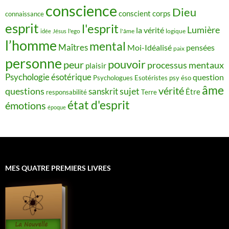
conscience
Dieu
conscient
corps
connaissance
esprit
l'esprit
Lumière
la vérité
idée
Jésus
l'ego
l'âme
logique
l’homme
mental
Maîtres
Moi-Idéalisé
pensées
paix
personne
pouvoir
peur
processus mentaux
plaisir
Psychologie ésotérique
question
Psychologues Esotéristes
psy éso
âme
vérité
questions
sujet
sanskrit
Être
responsabilité
Terre
état d'esprit
émotions
époque
MES QUATRE PREMIERS LIVRES