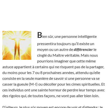
B
ien sûr, une personne intelligente
pressentira toujours qu’il existe un
moyen ou un autre de
différencier
le
cinglé du Maître véritable. Mais nous
pourrions imaginer que cette même
astuce appartient à certains qui ne risquent pas de la partager,
du moins pour les 7 ou 8 prochaines années, attendu qu’elle
consiste en la seule manière de savoir si une personne va se
casser la gueule (M-I) ou décoller pour les cimes spirituelles. Et
ces individus ont une sainte horreur de perdre leur temps avec
des rigolos qui, de toutes façons, ne vont pas aller bien loin.
D’ailleurs, le plus sûr moyen est encore de
voir et d’attendre
: le