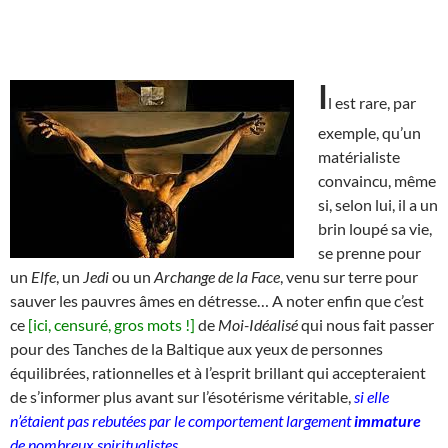
I
l est rare, par
exemple, qu’un
matérialiste
convaincu, même
si, selon lui, il a un
brin loupé sa vie,
se prenne pour
un
Elfe
, un
Jedi
ou un
Archange de la Face
, venu sur terre pour
sauver les pauvres âmes en détresse… A noter enfin que c’est
ce
[ici, censuré, gros mots !]
de
Moi-Idéalisé
qui nous fait passer
pour des Tanches de la Baltique aux yeux de personnes
équilibrées, rationnelles et à l’esprit brillant qui accepteraient
de s’informer plus avant sur l’ésotérisme véritable,
si elle
n’étaient pas rebutées par le comportement largement
immature
de nombreux spiritualistes
.