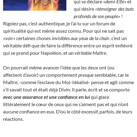
qui se déclare «
demi-Elfe
» et
qui désire
«témoigner des buts
profonds de son peuple»
!
Rigolez pas, c’est authentique, je l’ai lu sur un forum de
spiritualité qui est même assez connu. Pour qui ne sait pas
«
voir
» certaines choses
invisibles aux yeux de la chair
, c’est un
véritable défi que de faire la différence entre un esprit enfiévré
qui se prend pour Napoléon, et
un véritable Maître
.
On pourrait même avancer l’idée que les deux ont (ou
affectent d’avoir) un comportement
presque
semblable, car le
Maître, -comme l’esclave du Moi-Idéalisé- pense et agit comme
s’il savait tout et était déjà Divin. Il parle, écrit et se comporte
avec une assurance et une confiance en lui
qui glace
littéralement le cœur de ceux qui ne s’aiment pas et qui n’ont
aucune confiance en eux. D’où le côté excessif, parfois, de leurs
réactions.