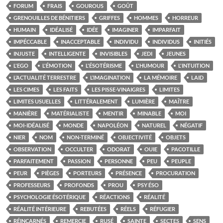
FORUM
FRAIS
GOUROUS
GOÛT
GRENOUILLES DE BÉNITIERS
GRIFFES
HOMMES
HORREUR
HUMAIN
IDÉALISÉ
IDÉE
IMAGINER
IMPARFAIT
IMPÉCCABLE
INACCEPTABLE
INDIVIDU
INDIVIDUS
INITIÉS
INJUSTE
INTELLIGENTE
INVISIBLES
JEDI
JEUNES
L'EGO
L'ÉMOTION
L'ÉSOTÉRISME
L'HUMOUR
L'INTUITION
L’ACTUALITÉ TERRESTRE
L’IMAGINATION
LA MÉMOIRE
LAID
LES CIMES
LES FAITS
LES PISSE-VINAIGRES
LIMITES
LIMITES USUELLES
LITTÉRALEMENT
LUMIÈRE
MAÎTRE
MANIÈRE
MATÉRIALISTE
MENTIR
MINABLE
MOI
MOI-IDÉALISÉ
MONDE
NAPOLÉON
NATUREL
NÉGATIF
NIER
NOM
NON-TERMINÉ
OBJECTIVITÉ
OBJETS
OBSERVATION
OCCULTER
ODORAT
OUIE
PACOTILLE
PARFAITEMENT
PASSION
PERSONNE
PEU
PEUPLE
PEUR
PIÈGES
PORTEURS
PRÉSENCE
PROCURATION
PROFESSEURS
PROFONDS
PROU
PSY ÉSO
PSYCHOLOGIE ÉSOTÉRIQUE
RÉACTIONS
RÉALITÉ
RÉALITÉ INTÉRIEURE
REBUTÉES
RÉELS
RÉFUGIER
RÉINCARNÉS
REMERCIE
RUSÉ
SAINTE
SECTES
SENS