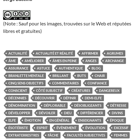
(Note : Sauf pour les images, trouvées sur le Web et réputées
libres et gratuites)
ACTUALITÉ
ACTUALITÉ ET RÉALITÉ
AFFIRMER
AGRUMES
ÂME
AMÉLIORER
ÂMES EN PEINE
ANGES
ARCHANGE
ASSURANCE
ASTUCE
AUTHENTIQUE
BLOG
BRANLETTE MENTALE
BRILLANT
BUTS
CHAIR
CINQ SENS OBJECTIFS
COMMENTAIRES
CONFIANCE
CONSCIENT
CÔTÉ SUBJECTIF
CRÉATURES
DANGEREUX
DÉCENNIES
DÉCOUVRIR
DÉFINIR
DEMI-ELFE
DÉNOMINATION
DÉPLORABLE
DÉSOBLIGEANTS
DÉTRESSE
DÉVELOPPER
DÉVOILER
DIEU
DIFFÉRENCIER
DIVINS
ELFE
ÉMOTION
EN GÉNÉRAL
ENSEIGNANTS
ÉPOQUE
ÉSOTÉRISTE
ESPRIT
ÉVÈNEMENT
ÉVOLUTION
EXCESSIF
EXTRATERRESTRES
FÂCHE
FACULTÉS SUBJECTIVES
FEMMES