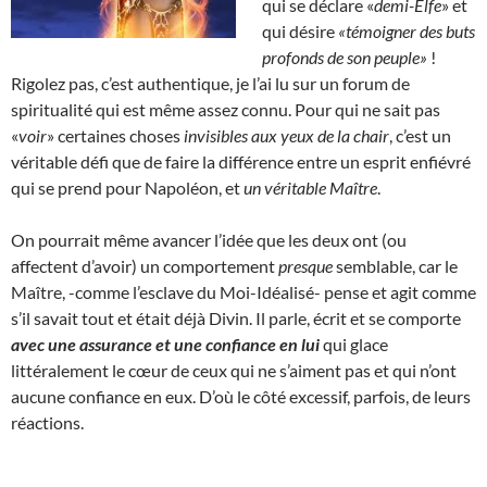
qui se déclare «
demi-Elfe
» et
qui désire
«témoigner des buts
profonds de son peuple»
!
Rigolez pas, c’est authentique, je l’ai lu sur un forum de
spiritualité qui est même assez connu. Pour qui ne sait pas
«
voir
» certaines choses
invisibles aux yeux de la chair
, c’est un
véritable défi que de faire la différence entre un esprit enfiévré
qui se prend pour Napoléon, et
un véritable Maître
.
On pourrait même avancer l’idée que les deux ont (ou
affectent d’avoir) un comportement
presque
semblable, car le
Maître, -comme l’esclave du Moi-Idéalisé- pense et agit comme
s’il savait tout et était déjà Divin. Il parle, écrit et se comporte
avec une assurance et une confiance en lui
qui glace
littéralement le cœur de ceux qui ne s’aiment pas et qui n’ont
aucune confiance en eux. D’où le côté excessif, parfois, de leurs
réactions.