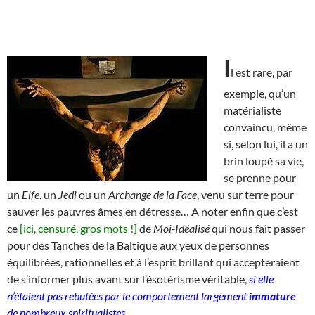
I
l est rare, par
exemple, qu’un
matérialiste
convaincu, même
si, selon lui, il a un
brin loupé sa vie,
se prenne pour
un
Elfe
, un
Jedi
ou un
Archange de la Face
, venu sur terre pour
sauver les pauvres âmes en détresse… A noter enfin que c’est
ce
[ici, censuré, gros mots !]
de
Moi-Idéalisé
qui nous fait passer
pour des Tanches de la Baltique aux yeux de personnes
équilibrées, rationnelles et à l’esprit brillant qui accepteraient
de s’informer plus avant sur l’ésotérisme véritable,
si elle
n’étaient pas rebutées par le comportement largement
immature
de nombreux spiritualistes
.