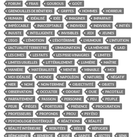
FORUM
FRAIS
GOUROUS
GOÛT
GRENOUILLES DE BÉNITIERS
GRIFFES
HOMMES
HORREUR
HUMAIN
IDÉALISÉ
IDÉE
IMAGINER
IMPARFAIT
IMPÉCCABLE
INACCEPTABLE
INDIVIDU
INDIVIDUS
INITIÉS
INJUSTE
INTELLIGENTE
INVISIBLES
JEDI
JEUNES
L'EGO
L'ÉMOTION
L'ÉSOTÉRISME
L'HUMOUR
L'INTUITION
L’ACTUALITÉ TERRESTRE
L’IMAGINATION
LA MÉMOIRE
LAID
LES CIMES
LES FAITS
LES PISSE-VINAIGRES
LIMITES
LIMITES USUELLES
LITTÉRALEMENT
LUMIÈRE
MAÎTRE
MANIÈRE
MATÉRIALISTE
MENTIR
MINABLE
MOI
MOI-IDÉALISÉ
MONDE
NAPOLÉON
NATUREL
NÉGATIF
NIER
NOM
NON-TERMINÉ
OBJECTIVITÉ
OBJETS
OBSERVATION
OCCULTER
ODORAT
OUIE
PACOTILLE
PARFAITEMENT
PASSION
PERSONNE
PEU
PEUPLE
PEUR
PIÈGES
PORTEURS
PRÉSENCE
PROCURATION
PROFESSEURS
PROFONDS
PROU
PSY ÉSO
PSYCHOLOGIE ÉSOTÉRIQUE
RÉACTIONS
RÉALITÉ
RÉALITÉ INTÉRIEURE
REBUTÉES
RÉELS
RÉFUGIER
RÉINCARNÉS
REMERCIE
RUSÉ
SAINTE
SECTES
SENS