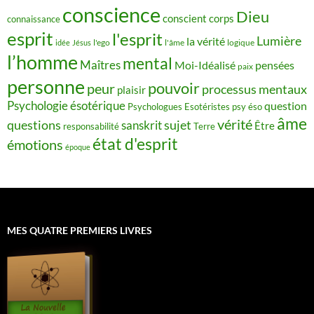
conscience
Dieu
conscient
corps
connaissance
esprit
l'esprit
Lumière
la vérité
idée
Jésus
l'ego
l'âme
logique
l’homme
mental
Maîtres
Moi-Idéalisé
pensées
paix
personne
pouvoir
peur
processus mentaux
plaisir
Psychologie ésotérique
question
Psychologues Esotéristes
psy éso
âme
vérité
questions
sujet
sanskrit
Être
responsabilité
Terre
état d'esprit
émotions
époque
MES QUATRE PREMIERS LIVRES