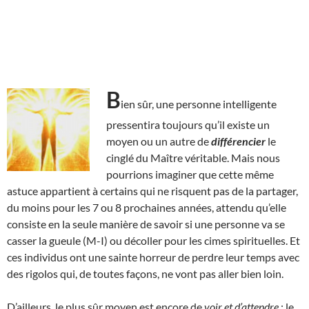
B
ien sûr, une personne intelligente
pressentira toujours qu’il existe un
moyen ou un autre de
différencier
le
cinglé du Maître véritable. Mais nous
pourrions imaginer que cette même
astuce appartient à certains qui ne risquent pas de la partager,
du moins pour les 7 ou 8 prochaines années, attendu qu’elle
consiste en la seule manière de savoir si une personne va se
casser la gueule (M-I) ou décoller pour les cimes spirituelles. Et
ces individus ont une sainte horreur de perdre leur temps avec
des rigolos qui, de toutes façons, ne vont pas aller bien loin.
D’ailleurs, le plus sûr moyen est encore de
voir et d’attendre
: le