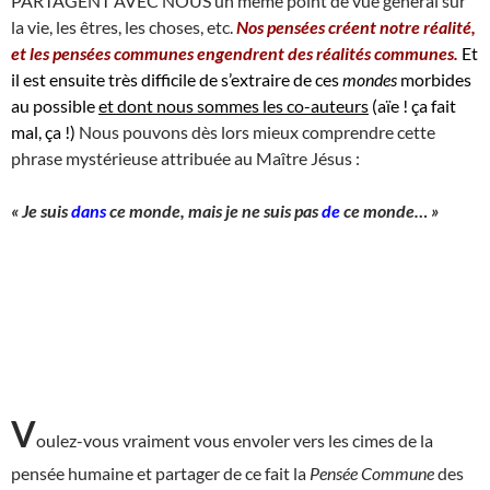
PARTAGENT AVEC NOUS un même point de vue général sur
la vie, les êtres, les choses, etc.
Nos pensées créent notre réalité,
et les pensées communes engendrent des réalités communes.
Et
il est ensuite très difficile de s’extraire de ces
mondes
morbides
au possible
et dont nous sommes les co-auteurs
(aïe ! ça fait
mal, ça !)
Nous pouvons dès lors mieux comprendre cette
phrase mystérieuse attribuée au Maître Jésus :
« Je suis
dans
ce monde, mais je ne suis pas
de
ce monde… »
V
oulez-vous vraiment vous envoler vers les cimes de la
pensée humaine et partager de ce fait la
Pensée Commune
des