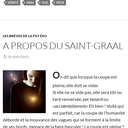
VÉRITÉ
VRAI
VUE
YEUX
LES BRÈVES DE LA PSY ÉSO
A PROPOS DU SAINT-GRAAL
10 JUIN 2013
O
n dit que lorsque la coupe est
pleine, elle doit se vider.
Si elle ne se vide pas, elle sera tôt ou
tard renversée,
par hasard
ou
«accidentellement.»
Eh bien ! Voilà qui
est parfait, car la coupe de l’humanité
déborde et la mouvance des vagues qui se forment à la limite
de ses bords, menace de la faire basculer ! La coupe est pleine ?