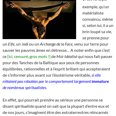
exemple, qu’un
matérialiste
convaincu, même
si, selon lui, il a un
brin loupé sa vie,
se prenne pour
un
Elfe
, un
Jedi
ou un
Archange de la Face
, venu sur terre pour
sauver les pauvres âmes en détresse… A noter enfin que c’est
ce
[ici, censuré, gros mots !]
de
Moi-Idéalisé
qui nous fait passer
pour des Tanches de la Baltique aux yeux de personnes
équilibrées, rationnelles et à l’esprit brillant qui accepteraient
de s’informer plus avant sur l’ésotérisme véritable,
si elle
n’étaient pas rebutées par le comportement largement
immature
de nombreux spiritualistes
.
En effet, qui pourrait prendre au sérieux une personne se
disant
spiritualiste
quand on sait que la plupart d’entre eux et
de nos jours, s’imaginent être des extraterrestres réincarnés