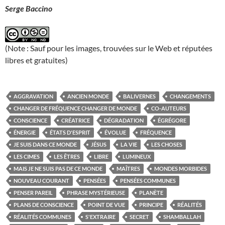
Serge Baccino
(Note : Sauf pour les images, trouvées sur le Web et réputées
libres et gratuites)
AGGRAVATION
ANCIEN MONDE
BALIVERNES
CHANGEMENTS
CHANGER DE FRÉQUENCE CHANGER DE MONDE
CO-AUTEURS
CONSCIENCE
CRÉATRICE
DÉGRADATION
ÉGRÉGORE
ÉNERGIE
ÉTATS D'ESPRIT
ÉVOLUE
FRÉQUENCE
JE SUIS DANS CE MONDE
JÉSUS
LA VIE
LES CHOSES
LES CIMES
LES ÊTRES
LIBRE
LUMINEUX
MAIS JE NE SUIS PAS DE CE MONDE
MAÎTRES
MONDES MORBIDES
NOUVEAU COURANT
PENSÉES
PENSÉES COMMUNES
PENSER PAREIL
PHRASE MYSTÉRIEUSE
PLANÈTE
PLANS DE CONSCIENCE
POINT DE VUE
PRINCIPE
RÉALITÉS
RÉALITÉS COMMUNES
S'EXTRAIRE
SECRET
SHAMBALLAH