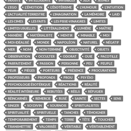
INJUSTE
INTELLIGENTE
INVISIBLES
JEDI
JEUNES
L'EGO
L'ÉMOTION
L'ÉSOTÉRISME
L'HUMOUR
L'INTUITION
L’ACTUALITÉ TERRESTRE
L’IMAGINATION
LA MÉMOIRE
LAID
LES CIMES
LES FAITS
LES PISSE-VINAIGRES
LIMITES
LIMITES USUELLES
LITTÉRALEMENT
LUMIÈRE
MAÎTRE
MANIÈRE
MATÉRIALISTE
MENTIR
MINABLE
MOI
MOI-IDÉALISÉ
MONDE
NAPOLÉON
NATUREL
NÉGATIF
NIER
NOM
NON-TERMINÉ
OBJECTIVITÉ
OBJETS
OBSERVATION
OCCULTER
ODORAT
OUIE
PACOTILLE
PARFAITEMENT
PASSION
PERSONNE
PEU
PEUPLE
PEUR
PIÈGES
PORTEURS
PRÉSENCE
PROCURATION
PROFESSEURS
PROFONDS
PROU
PSY ÉSO
PSYCHOLOGIE ÉSOTÉRIQUE
RÉACTIONS
RÉALITÉ
RÉALITÉ INTÉRIEURE
REBUTÉES
RÉELS
RÉFUGIER
RÉINCARNÉS
REMERCIE
RUSÉ
SAINTE
SECTES
SENS
SINGER
SOI DIVIN
SOURNOIS
SPIRITUALISTES
SPIRITUALITÉ
SPIRITUELLE
TANCHES
TÉMOIGNER
TEMPORAIREMENT
TEMPS
TERRE
TÊTE
TOUCHER
TRANSMETTRE
VALORISÉE
VÉRITABLE
VÉRITABLEMENT