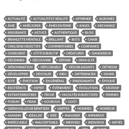
ACTUALITÉ
ACTUALITÉ ET RÉALITÉ
AFFIRMER
AGRUMES
ÂME
AMÉLIORER
ÂMES EN PEINE
ANGES
ARCHANGE
ASSURANCE
ASTUCE
AUTHENTIQUE
BLOG
BRANLETTE MENTALE
BRILLANT
BUTS
CHAIR
CINQ SENS OBJECTIFS
COMMENTAIRES
CONFIANCE
CONSCIENT
CÔTÉ SUBJECTIF
CRÉATURES
DANGEREUX
DÉCENNIES
DÉCOUVRIR
DÉFINIR
DEMI-ELFE
DÉNOMINATION
DÉPLORABLE
DÉSOBLIGEANTS
DÉTRESSE
DÉVELOPPER
DÉVOILER
DIEU
DIFFÉRENCIER
DIVINS
ELFE
ÉMOTION
EN GÉNÉRAL
ENSEIGNANTS
ÉPOQUE
ÉSOTÉRISTE
ESPRIT
ÉVÈNEMENT
ÉVOLUTION
EXCESSIF
EXTRATERRESTRES
FÂCHE
FACULTÉS SUBJECTIVES
FEMMES
FORUM
FRAIS
GOUROUS
GOÛT
GRENOUILLES DE BÉNITIERS
GRIFFES
HOMMES
HORREUR
HUMAIN
IDÉALISÉ
IDÉE
IMAGINER
IMPARFAIT
IMPÉCCABLE
INACCEPTABLE
INDIVIDU
INDIVIDUS
INITIÉS