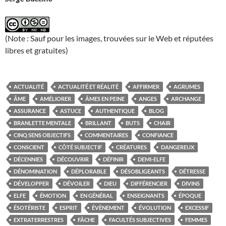
(Note : Sauf pour les images, trouvées sur le Web et réputées
libres et gratuites)
ACTUALITÉ
ACTUALITÉ ET RÉALITÉ
AFFIRMER
AGRUMES
ÂME
AMÉLIORER
ÂMES EN PEINE
ANGES
ARCHANGE
ASSURANCE
ASTUCE
AUTHENTIQUE
BLOG
BRANLETTE MENTALE
BRILLANT
BUTS
CHAIR
CINQ SENS OBJECTIFS
COMMENTAIRES
CONFIANCE
CONSCIENT
CÔTÉ SUBJECTIF
CRÉATURES
DANGEREUX
DÉCENNIES
DÉCOUVRIR
DÉFINIR
DEMI-ELFE
DÉNOMINATION
DÉPLORABLE
DÉSOBLIGEANTS
DÉTRESSE
DÉVELOPPER
DÉVOILER
DIEU
DIFFÉRENCIER
DIVINS
ELFE
ÉMOTION
EN GÉNÉRAL
ENSEIGNANTS
ÉPOQUE
ÉSOTÉRISTE
ESPRIT
ÉVÈNEMENT
ÉVOLUTION
EXCESSIF
EXTRATERRESTRES
FÂCHE
FACULTÉS SUBJECTIVES
FEMMES