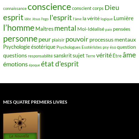
conscience
Dieu
conscient
corps
connaissance
esprit
l'esprit
Lumière
la vérité
idée
Jésus
l'ego
l'âme
logique
l’homme
mental
Maîtres
Moi-Idéalisé
pensées
paix
personne
pouvoir
peur
processus mentaux
plaisir
Psychologie ésotérique
question
Psychologues Esotéristes
psy éso
âme
vérité
questions
sujet
sanskrit
Être
responsabilité
Terre
état d'esprit
émotions
époque
MES QUATRE PREMIERS LIVRES