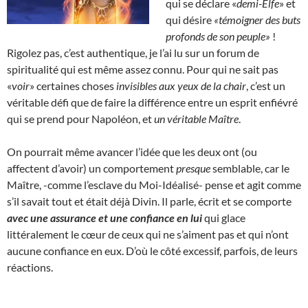
qui se déclare «
demi-Elfe
» et
qui désire
«témoigner des buts
profonds de son peuple»
!
Rigolez pas, c’est authentique, je l’ai lu sur un forum de
spiritualité qui est même assez connu. Pour qui ne sait pas
«
voir
» certaines choses
invisibles aux yeux de la chair
, c’est un
véritable défi que de faire la différence entre un esprit enfiévré
qui se prend pour Napoléon, et
un véritable Maître
.
On pourrait même avancer l’idée que les deux ont (ou
affectent d’avoir) un comportement
presque
semblable, car le
Maître, -comme l’esclave du Moi-Idéalisé- pense et agit comme
s’il savait tout et était déjà Divin. Il parle, écrit et se comporte
avec une assurance et une confiance en lui
qui glace
littéralement le cœur de ceux qui ne s’aiment pas et qui n’ont
aucune confiance en eux. D’où le côté excessif, parfois, de leurs
réactions.