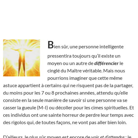
B
ien sûr, une personne intelligente
pressentira toujours qu’il existe un
moyen ou un autre de
différencier
le
cinglé du Maître véritable. Mais nous
pourrions imaginer que cette même
astuce appartient à certains qui ne risquent pas de la partager,
du moins pour les 7 ou 8 prochaines années, attendu qu’elle
consiste en la seule manière de savoir si une personne va se
casser la gueule (M-I) ou décoller pour les cimes spirituelles. Et
ces individus ont une sainte horreur de perdre leur temps avec
des rigolos qui, de toutes façons, ne vont pas aller bien loin.
D’ailleurs, le plus sûr moyen est encore de
voir et d’attendre
: le