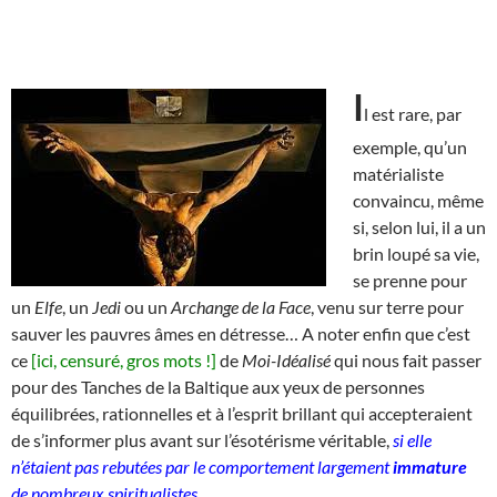
I
l est rare, par
exemple, qu’un
matérialiste
convaincu, même
si, selon lui, il a un
brin loupé sa vie,
se prenne pour
un
Elfe
, un
Jedi
ou un
Archange de la Face
, venu sur terre pour
sauver les pauvres âmes en détresse… A noter enfin que c’est
ce
[ici, censuré, gros mots !]
de
Moi-Idéalisé
qui nous fait passer
pour des Tanches de la Baltique aux yeux de personnes
équilibrées, rationnelles et à l’esprit brillant qui accepteraient
de s’informer plus avant sur l’ésotérisme véritable,
si elle
n’étaient pas rebutées par le comportement largement
immature
de nombreux spiritualistes
.