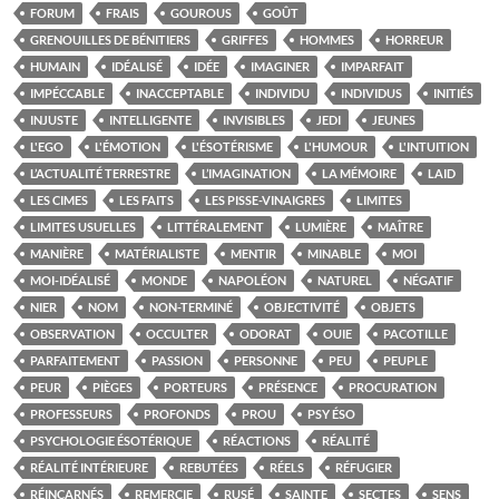
FORUM
FRAIS
GOUROUS
GOÛT
GRENOUILLES DE BÉNITIERS
GRIFFES
HOMMES
HORREUR
HUMAIN
IDÉALISÉ
IDÉE
IMAGINER
IMPARFAIT
IMPÉCCABLE
INACCEPTABLE
INDIVIDU
INDIVIDUS
INITIÉS
INJUSTE
INTELLIGENTE
INVISIBLES
JEDI
JEUNES
L'EGO
L'ÉMOTION
L'ÉSOTÉRISME
L'HUMOUR
L'INTUITION
L’ACTUALITÉ TERRESTRE
L’IMAGINATION
LA MÉMOIRE
LAID
LES CIMES
LES FAITS
LES PISSE-VINAIGRES
LIMITES
LIMITES USUELLES
LITTÉRALEMENT
LUMIÈRE
MAÎTRE
MANIÈRE
MATÉRIALISTE
MENTIR
MINABLE
MOI
MOI-IDÉALISÉ
MONDE
NAPOLÉON
NATUREL
NÉGATIF
NIER
NOM
NON-TERMINÉ
OBJECTIVITÉ
OBJETS
OBSERVATION
OCCULTER
ODORAT
OUIE
PACOTILLE
PARFAITEMENT
PASSION
PERSONNE
PEU
PEUPLE
PEUR
PIÈGES
PORTEURS
PRÉSENCE
PROCURATION
PROFESSEURS
PROFONDS
PROU
PSY ÉSO
PSYCHOLOGIE ÉSOTÉRIQUE
RÉACTIONS
RÉALITÉ
RÉALITÉ INTÉRIEURE
REBUTÉES
RÉELS
RÉFUGIER
RÉINCARNÉS
REMERCIE
RUSÉ
SAINTE
SECTES
SENS