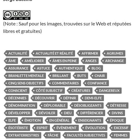
(Note : Sauf pour les images, trouvées sur le Web et réputées
libres et gratuites)
ACTUALITÉ
ACTUALITÉ ET RÉALITÉ
AFFIRMER
AGRUMES
ÂME
AMÉLIORER
ÂMES EN PEINE
ANGES
ARCHANGE
ASSURANCE
ASTUCE
AUTHENTIQUE
BLOG
BRANLETTE MENTALE
BRILLANT
BUTS
CHAIR
CINQ SENS OBJECTIFS
COMMENTAIRES
CONFIANCE
CONSCIENT
CÔTÉ SUBJECTIF
CRÉATURES
DANGEREUX
DÉCENNIES
DÉCOUVRIR
DÉFINIR
DEMI-ELFE
DÉNOMINATION
DÉPLORABLE
DÉSOBLIGEANTS
DÉTRESSE
DÉVELOPPER
DÉVOILER
DIEU
DIFFÉRENCIER
DIVINS
ELFE
ÉMOTION
EN GÉNÉRAL
ENSEIGNANTS
ÉPOQUE
ÉSOTÉRISTE
ESPRIT
ÉVÈNEMENT
ÉVOLUTION
EXCESSIF
EXTRATERRESTRES
FÂCHE
FACULTÉS SUBJECTIVES
FEMMES