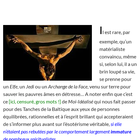
I
l est rare, par
exemple, qu’un
matérialiste
convaincu, même
si, selon lui, il a un
brin loupé sa vie,
se prenne pour
un
Elfe
, un
Jedi
ou un
Archange de la Face
, venu sur terre pour
sauver les pauvres âmes en détresse… A noter enfin que c’est
ce
[ici, censuré, gros mots !]
de
Moi-Idéalisé
qui nous fait passer
pour des Tanches de la Baltique aux yeux de personnes
équilibrées, rationnelles et à l’esprit brillant qui accepteraient
de s’informer plus avant sur l’ésotérisme véritable,
si elle
n’étaient pas rebutées par le comportement largement
immature
de nombreux spiritualistes
.