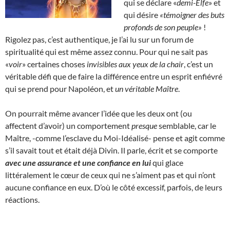
qui se déclare «
demi-Elfe
» et
qui désire
«témoigner des buts
profonds de son peuple»
!
Rigolez pas, c’est authentique, je l’ai lu sur un forum de
spiritualité qui est même assez connu. Pour qui ne sait pas
«
voir
» certaines choses
invisibles aux yeux de la chair
, c’est un
véritable défi que de faire la différence entre un esprit enfiévré
qui se prend pour Napoléon, et
un véritable Maître
.
On pourrait même avancer l’idée que les deux ont (ou
affectent d’avoir) un comportement
presque
semblable, car le
Maître, -comme l’esclave du Moi-Idéalisé- pense et agit comme
s’il savait tout et était déjà Divin. Il parle, écrit et se comporte
avec une assurance et une confiance en lui
qui glace
littéralement le cœur de ceux qui ne s’aiment pas et qui n’ont
aucune confiance en eux. D’où le côté excessif, parfois, de leurs
réactions.