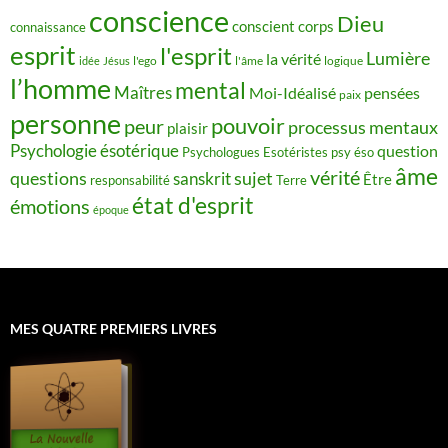
conscience
Dieu
conscient
corps
connaissance
esprit
l'esprit
Lumière
la vérité
idée
Jésus
l'ego
l'âme
logique
l’homme
mental
Maîtres
Moi-Idéalisé
pensées
paix
personne
pouvoir
peur
processus mentaux
plaisir
Psychologie ésotérique
question
Psychologues Esotéristes
psy éso
âme
vérité
questions
sujet
sanskrit
Être
responsabilité
Terre
état d'esprit
émotions
époque
MES QUATRE PREMIERS LIVRES