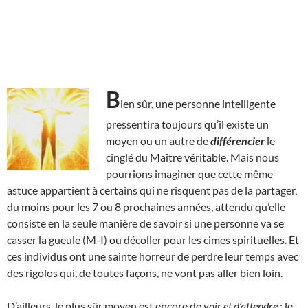
B
ien sûr, une personne intelligente
pressentira toujours qu’il existe un
moyen ou un autre de
différencier
le
cinglé du Maître véritable. Mais nous
pourrions imaginer que cette même
astuce appartient à certains qui ne risquent pas de la partager,
du moins pour les 7 ou 8 prochaines années, attendu qu’elle
consiste en la seule manière de savoir si une personne va se
casser la gueule (M-I) ou décoller pour les cimes spirituelles. Et
ces individus ont une sainte horreur de perdre leur temps avec
des rigolos qui, de toutes façons, ne vont pas aller bien loin.
D’ailleurs, le plus sûr moyen est encore de
voir et d’attendre
: le