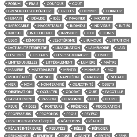
FORUM
FRAIS
GOUROUS
GOÛT
GRENOUILLES DE BÉNITIERS
GRIFFES
HOMMES
HORREUR
HUMAIN
IDÉALISÉ
IDÉE
IMAGINER
IMPARFAIT
IMPÉCCABLE
INACCEPTABLE
INDIVIDU
INDIVIDUS
INITIÉS
INJUSTE
INTELLIGENTE
INVISIBLES
JEDI
JEUNES
L'EGO
L'ÉMOTION
L'ÉSOTÉRISME
L'HUMOUR
L'INTUITION
L’ACTUALITÉ TERRESTRE
L’IMAGINATION
LA MÉMOIRE
LAID
LES CIMES
LES FAITS
LES PISSE-VINAIGRES
LIMITES
LIMITES USUELLES
LITTÉRALEMENT
LUMIÈRE
MAÎTRE
MANIÈRE
MATÉRIALISTE
MENTIR
MINABLE
MOI
MOI-IDÉALISÉ
MONDE
NAPOLÉON
NATUREL
NÉGATIF
NIER
NOM
NON-TERMINÉ
OBJECTIVITÉ
OBJETS
OBSERVATION
OCCULTER
ODORAT
OUIE
PACOTILLE
PARFAITEMENT
PASSION
PERSONNE
PEU
PEUPLE
PEUR
PIÈGES
PORTEURS
PRÉSENCE
PROCURATION
PROFESSEURS
PROFONDS
PROU
PSY ÉSO
PSYCHOLOGIE ÉSOTÉRIQUE
RÉACTIONS
RÉALITÉ
RÉALITÉ INTÉRIEURE
REBUTÉES
RÉELS
RÉFUGIER
RÉINCARNÉS
REMERCIE
RUSÉ
SAINTE
SECTES
SENS