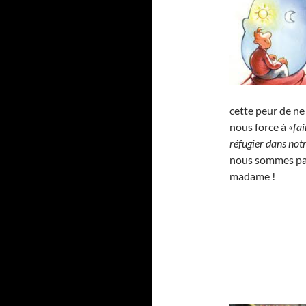
cette peur de ne
nous force à «
fai
réfugier dans notr
nous sommes par
madame !