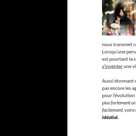
nous transmet c
Lorsqu’une perso
est pourtant la s
s’inventer
une vi
Aussi étonnant q
pas encore les 
pour l’évolution 
plus fortement ori
facilement, voire
Idéalisé
.