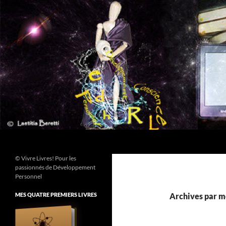
Aller
au
contenu
Recherche
© Vivre Livres! Pour les
passionnés de Développement
Personnel
MES QUATRE PREMIERS LIVRES
Archives par mo