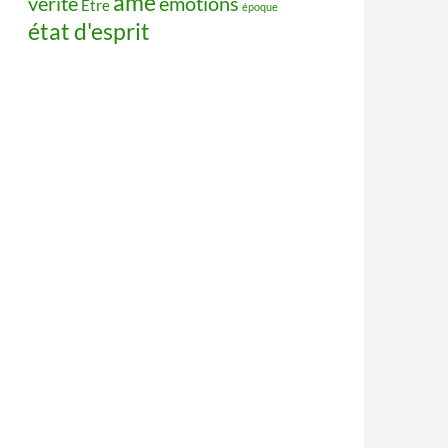
âme
vérité
émotions
Être
époque
état d'esprit