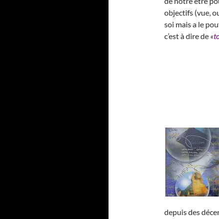
de notre être po
objectifs (vue, o
soi mais a le p
c’est à dire de
«
t
depuis des décen