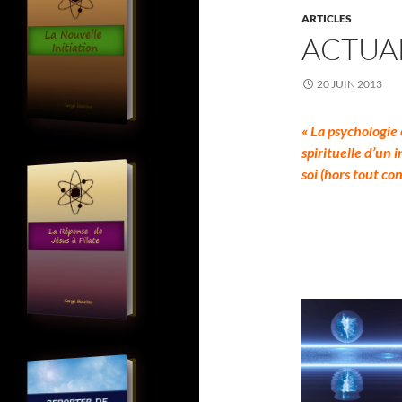
ARTICLES
ACTUAL
20 JUIN 2013
« La psychologie 
spirituelle d’un 
soi (hors tout c