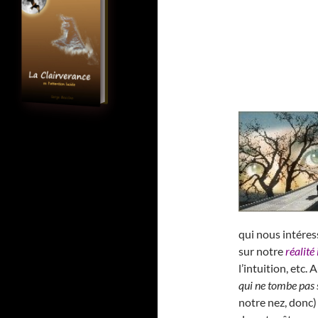
qui nous intéres
sur notre
réalité
l’intuition, etc
qui ne tombe pas 
notre nez, donc)