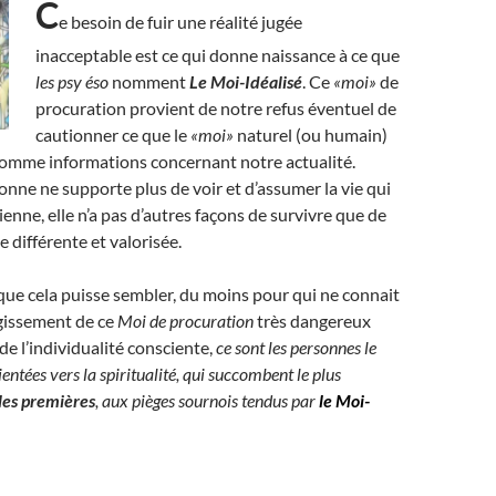
C
e besoin de fuir une réalité jugée
inacceptable est ce qui donne naissance à ce que
les psy éso
nomment
Le Moi-Idéalisé
. Ce
«moi»
de
procuration provient de notre refus éventuel de
cautionner ce que le
«moi»
naturel (ou humain)
omme informations concernant notre actualité.
nne ne supporte plus de voir et d’assumer la vie qui
ienne, elle n’a pas d’autres façons de survivre que de
e différente et valorisée.
ue cela puisse sembler, du moins pour qui ne connait
agissement de ce
Moi de procuration
très dangereux
de l’individualité consciente,
ce sont les personnes le
entées vers la spiritualité, qui succombent le plus
les premières
, aux pièges sournois tendus par
le Moi-