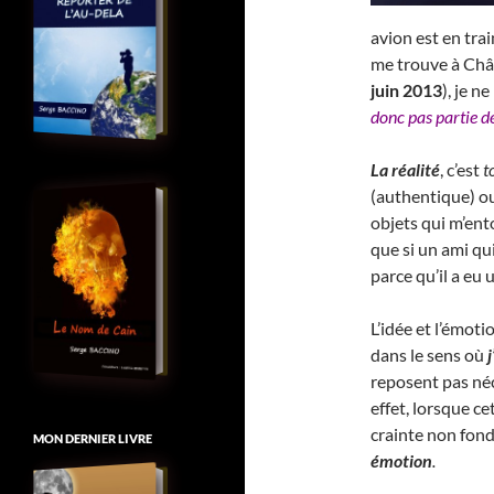
avion est en tra
me trouve à Châ
juin 2013
), je n
donc pas partie d
La réalité
, c’est
t
(authentique) ou
objets qui m’ent
que si un ami qui
parce qu’il a eu 
L’idée et l’émot
dans le sens où
reposent pas néc
effet, lorsque ce
crainte non fon
MON DERNIER LIVRE
émotion
.