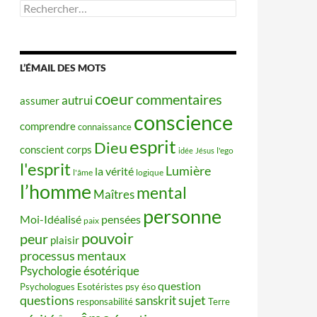
Rechercher :
L’ÉMAIL DES MOTS
coeur
commentaires
autrui
assumer
conscience
comprendre
connaissance
esprit
Dieu
conscient
corps
idée
Jésus
l'ego
l'esprit
Lumière
la vérité
l'âme
logique
l’homme
mental
Maîtres
personne
Moi-Idéalisé
pensées
paix
pouvoir
peur
plaisir
processus mentaux
Psychologie ésotérique
question
Psychologues Esotéristes
psy éso
questions
sujet
sanskrit
responsabilité
Terre