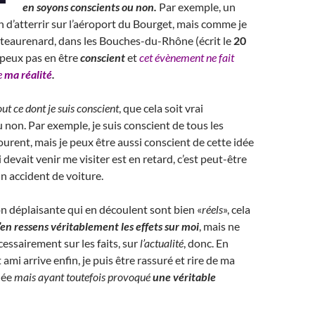
en soyons conscients ou non.
Par exemple, un
in d’atterrir sur l’aéroport du Bourget, mais comme je
teaurenard, dans les Bouches-du-Rhône (écrit le
20
e peux pas en être
conscient
et
cet évènement ne fait
e
ma réalité
.
out ce dont je suis conscient
, que cela soit vrai
 non. Par exemple, je suis conscient de tous les
ourent, mais je peux être aussi conscient de cette idée
 devait venir me visiter est en retard, c’est peut-être
un accident de voiture.
ion déplaisante qui en découlent sont bien «
réels
», cela
j’en ressens véritablement les effets sur moi
, mais ne
essairement sur les faits, sur
l’actualité
, donc. En
t ami arrive enfin, je puis être rassuré et rire de ma
dée
mais ayant toutefois provoqué
une
véritable