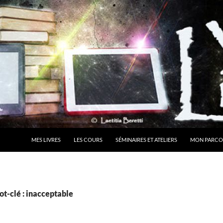
MES LIVRES
LES COURS
SÉMINAIRES ET ATELIERS
MON PARCO
t-clé : inacceptable