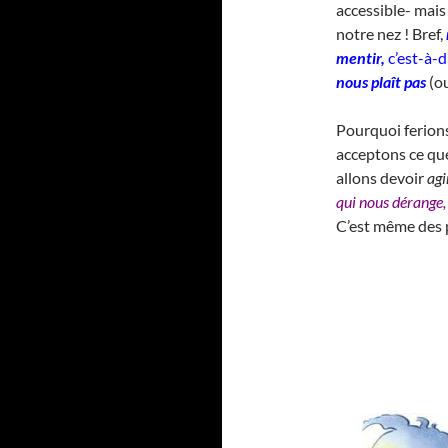
accessible- mais
notre nez ! Bref,
mentir,
c’est-à-d
nous plaît pas
(ou
Pourquoi ferions
acceptons ce qu
allons devoir
agi
qui nous dérange, 
C’est même des p