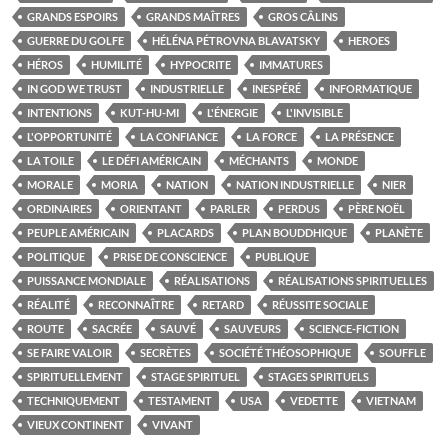
GRANDS ESPOIRS
GRANDS MAÎTRES
GROS CÂLINS
GUERRE DU GOLFE
HÉLÉNA PÉTROVNA BLAVATSKY
HEROES
HÉROS
HUMILITÉ
HYPOCRITE
IMMATURES
IN GOD WE TRUST
INDUSTRIELLE
INESPÉRÉ
INFORMATIQUE
INTENTIONS
KUT-HU-MI
L'ÉNERGIE
L'INVISIBLE
L'OPPORTUNITÉ
LA CONFIANCE
LA FORCE
LA PRÉSENCE
LA TOILE
LE DÉFI AMÉRICAIN
MÉCHANTS
MONDE
MORALE
MORIA
NATION
NATION INDUSTRIELLE
NIER
ORDINAIRES
ORIENTANT
PARLER
PERDUS
PÈRE NOËL
PEUPLE AMÉRICAIN
PLACARDS
PLAN BOUDDHIQUE
PLANÈTE
POLITIQUE
PRISE DE CONSCIENCE
PUBLIQUE
PUISSANCE MONDIALE
RÉALISATIONS
RÉALISATIONS SPIRITUELLES
RÉALITÉ
RECONNAÎTRE
RETARD
RÉUSSITE SOCIALE
ROUTE
SACRÉE
SAUVÉ
SAUVEURS
SCIENCE-FICTION
SE FAIRE VALOIR
SECRÈTES
SOCIÉTÉ THÉOSOPHIQUE
SOUFFLE
SPIRITUELLEMENT
STAGE SPIRITUEL
STAGES SPIRITUELS
TECHNIQUEMENT
TESTAMENT
USA
VEDETTE
VIETNAM
VIEUX CONTINENT
VIVANT