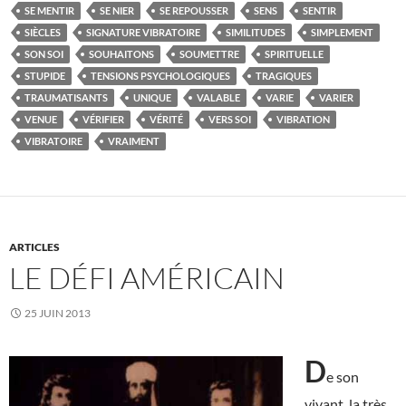
SE MENTIR
SE NIER
SE REPOUSSER
SENS
SENTIR
SIÈCLES
SIGNATURE VIBRATOIRE
SIMILITUDES
SIMPLEMENT
SON SOI
SOUHAITONS
SOUMETTRE
SPIRITUELLE
STUPIDE
TENSIONS PSYCHOLOGIQUES
TRAGIQUES
TRAUMATISANTS
UNIQUE
VALABLE
VARIE
VARIER
VENUE
VÉRIFIER
VÉRITÉ
VERS SOI
VIBRATION
VIBRATOIRE
VRAIMENT
ARTICLES
LE DÉFI AMÉRICAIN
25 JUIN 2013
D
e son
vivant, la très