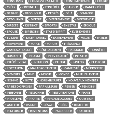
CONSERVER
CONSERVER SA NOTE
CONTEMPORAINS
COURIR
CRÉER
CRIMINELLE
D'INTÉRÊT
DANGER
DANGER RÉEL
DE BASE
DÉCOUVRIR
DEGRÉS
DÉJÀ
DEMANDE
DÉTOURNER
DIFFÈRE
DIFFÉREMMENT
DIFFÉRENCIE
DIRECTE
DISTINCT
EFFORTS
EN L'ÉTAT
ÉPOQUE
ÉPOUSE
ESPÉRONS
ÉTAT D'ESPRIT
ÉVÈNEMENTS
ÉVIDENT
EXCEPTIONNEL
EXTRÊMEMENT
FAÇON
FAIBLES
FERMEMENT
FORCE
FORUM
FRÉQUENCE
GAMINS ATTARDÉS
GÉNÉRALEMENT
HARMONIE
HONNÊTES
HUMANITÉ
INCARNÉ
INDIVIDUALITÉ
INSISTER
INTÉRÊT VITAL
INTUITION
L'AUTRE
L'AVENIR
L'HISTOIRE
L'OCCASION
MALADROITEMENT
MANIFESTÉ
MÉDIOCRITE
MEMBRES
MINE
MOCHE
MONDE
MUTUELLEMENT
NOMME
NOTE
NOUS GROUPER
NOUVEAUX MEMBRES
PAIRES D’OPPOSÉS
PAR AILLEURS
PENSER
PENSONS
PERSONNE
PERSONNES
PERTURBATIONS
PHASE
PROBLÈME
PROPRE
PSYCHOLOGIQUES
QUESTION
QUITTER
RAISON
RÉAGIR
RÉEL
REMETTRE
RENFORCER
RESSENTONS
S'ACCORDER
SACRIFICE