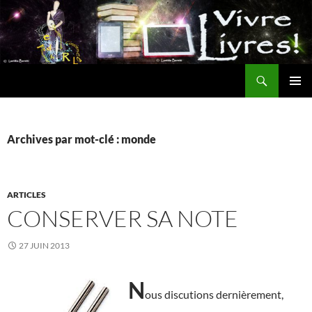
Aller
au
contenu
Recherche
MENU
PRINCI
Archives par mot-clé : monde
ARTICLES
CONSERVER SA NOTE
27 JUIN 2013
N
ous discutions dernièrement,