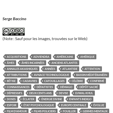
Serge Baccino
(Note : Sauf pour les images, trouvées sur le Web)
ACQUISITIONS
ADVIENDRA
AMÉRICAINS
AMÉRIQUE
ÂMES
ÂMES INCARNÉES
ANCIENS ATLANTES
ANNALES AKASHIQUES
ANNÉES
ATLANTIDE
ATTENTION
ATTRIBUTIONS
AVNACE TECHNOLOGIQUE
BASSIN MÉDITÉRANÉEN
BÊTISE
CADAVRES
CAFOUILLAGES
CÉLÈBRE
CONFIRMÉ
CONNAISSANCES
DÉFAITISTES
DÉMAGO
DÉPÔT SACRÉ
DÉPRESSIFS
DEUX CENTS ANS
DEVISE
DJWAL-KHUL
DOSES
ÉCLATER
ÉNERGIE DIVINE
ENFANTS INDIGO
ESPOIR
ÉTAT PSYCHOLOGIQUE
EUROPE CENTRALE
ÉVOLUE
FILM D'AMOUR
FILMS POLICIERS
FOUILLER
GERMES MENTAUX