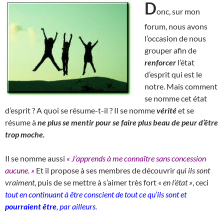
D
onc, sur mon
forum, nous avons
l’occasion de nous
grouper afin de
renforcer
l’état
d’esprit qui est le
notre. Mais comment
se nomme cet état
d’esprit ? A quoi se résume-t-il ? Il se nomme
vérité
et se
résume à
ne plus se mentir pour se faire plus beau de peur d’être
trop moche.
Il se nomme aussi
« J’apprends à me connaître sans concession
aucune. »
Et il propose à ses membres de découvrir
qui ils sont
vraiment
, puis de se mettre à s’aimer très fort
« en l’état »
, ceci
tout en continuant à être conscient de tout ce qu’ils sont et
pourraient être
, par ailleurs.