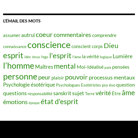
L’ÉMAIL DES MOTS
coeur
commentaires
autrui
assumer
comprendre
conscience
Dieu
conscient
corps
connaissance
esprit
l'esprit
Lumière
la vérité
idée
Jésus
l'ego
l'âme
logique
l’homme
mental
Maîtres
Moi-Idéalisé
pensées
paix
personne
pouvoir
peur
processus mentaux
plaisir
Psychologie ésotérique
question
Psychologues Esotéristes
psy éso
âme
vérité
questions
sujet
sanskrit
Être
responsabilité
Terre
état d'esprit
émotions
époque