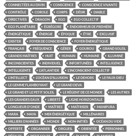
CONNECTÉES AU DIVIN
CONSCIENCE
CONSCIENCE VIVANTE
CONTRÔLE
COROLE
CORPS
DÉSIR
DIABLE
DIRECTIVES
DRAGON
EGO
EGO COLLECTIF
EGO PLANÉTAIRE
ÉGRÉGORE
ENDORMEUR DE PREMIÈRE
ÉNERGÉTIQUE
ÉNERGIE
ÉPOQUE
ÊTRE
EXCLUSIF
EXISTER
FOYER DE CONSCIENCE
FOYER ÉNERGÉTIQUE
FRANÇAIS
FRÉQUENCE
GÉRER
GOUROU
GRAND SOLEIL
GRANDS MAÎTRES
HUIT
HUMAIN
HUMAINE
ILLUMINÉ
INCONSCIENTES
INDIVIDUEL
INFORTUNÉES
INTELLIGENCE
INTELLIGENTE
L'ATLANTIDE
L'INCONSCIENT COLLECTIF
L'INTELLECT
L’OCÉAN D’ILLUSION
LE DEHORS
LE FAUX-DIEU
LE GEMME FLAMBOYANT
LE GRAND DEVA
LE GRAND ET LE PETIT SOLEIL
LE RÉGENT DE CE MONDE
LES AUTRES
LES GRANDES EAUX
LIBERTÉ
LIGNE HORIZONTALE
LONGUEUR D'ONDE
MAÎTRES
MAÎTRISER
MANIPURA
MARA
MAYA
MER ÉNERGÉTIQUE
MILLÉNAIRES
MILLIERS D’ANNÉES
MONDE
NON-INITIÉS
OCÉAN DU VIDE
OFFERTE
ORGANISER
ORGUEIL
ORIENTÉE
PERSONNEL
PÉTALES
PETIT SOLEIL
PITIÉ
PLAISIR
PLANIFIER