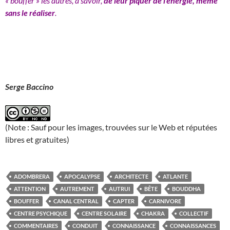
« bouffer » les autres, à savoir,
de leur piquer de l’énergie, même
sans le réaliser
.
Serge Baccino
(Note : Sauf pour les images, trouvées sur le Web et réputées
libres et gratuites)
ADOMBRERA
APOCALYPSE
ARCHITECTE
ATLANTE
ATTENTION
AUTREMENT
AUTRUI
BÊTE
BOUDDHA
BOUFFER
CANAL CENTRAL
CAPTER
CARNIVORE
CENTRE PSYCHIQUE
CENTRE SOLAIRE
CHAKRA
COLLECTIF
COMMENTAIRES
CONDUIT
CONNAISSANCE
CONNAISSANCES