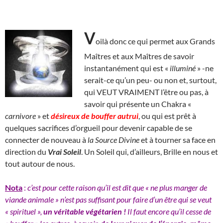
V
oilà donc ce qui permet aux Grands
Maîtres et aux Maîtres de savoir
instantanément qui est «
illuminé
» -ne
serait-ce qu’un peu- ou non et, surtout,
qui VEUT VRAIMENT l’être ou pas, à
savoir qui présente un Chakra «
carnivore
» et
désireux de
bouffer autrui
, ou qui est prêt à
quelques sacrifices d’orgueil pour devenir capable de se
connecter de nouveau à
la Source Divine
et à tourner sa face en
direction du
Vrai Soleil
. Un Soleil qui, d’ailleurs, Brille en nous et
tout autour de nous.
Nota
:
c’est pour cette raison qu’il est dit que « ne plus manger de
viande animale » n’est pas suffisant pour faire d’un être qui se veut
« spirituel »,
un véritable végétarien !
Il faut encore qu’il cesse de