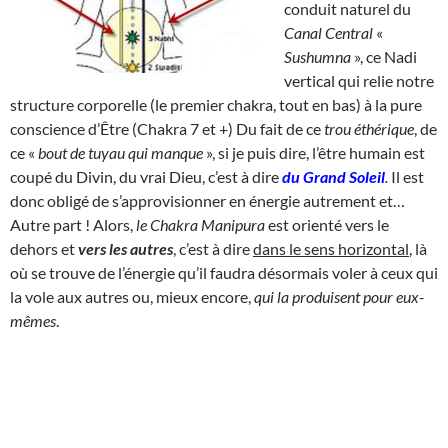
conduit naturel du
Canal Central
«
Sushumna
», ce Nadi
vertical qui relie notre
structure corporelle (le premier chakra, tout en bas) à la pure
conscience d’Être (Chakra 7 et +) Du fait de ce
trou éthérique
, de
ce «
bout de tuyau qui manque
», si je puis dire, l’être humain est
coupé du Divin, du vrai Dieu, c’est à dire
du
Grand Soleil
.
Il est
donc obligé de s’approvisionner en énergie autrement et…
Autre part ! Alors,
le Chakra Manipura
est orienté vers le
dehors et
vers les autres
, c’est à dire
dans le sens horizontal
, là
où se trouve de l’énergie qu’il faudra désormais voler à ceux qui
la vole aux autres ou, mieux encore,
qui la produisent pour eux-
mêmes
.