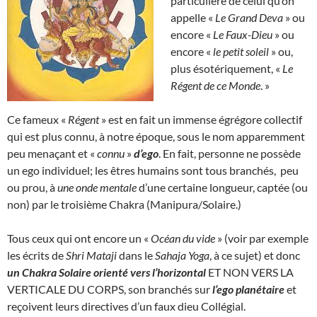
particulière de celui qu’on
appelle «
Le Grand Deva
» ou
encore «
Le Faux-Dieu
» ou
encore «
le petit soleil
» ou,
plus ésotériquement, «
Le
Régent de ce Monde
. »
Ce fameux «
Régent
» est en fait un immense égrégore collectif
qui est plus connu, à notre époque, sous le nom apparemment
peu menaçant et «
connu
»
d’ego
. En fait, personne ne possède
un ego individuel; les êtres humains sont tous branchés, peu
ou prou, à
une onde mentale
d’une certaine longueur, captée (ou
non) par le troisième Chakra (Manipura/Solaire.)
Tous ceux qui ont encore un «
Océan du vide
» (voir par exemple
les écrits de
Shri Mataji
dans le
Sahaja Yoga
, à ce sujet) et donc
un Chakra Solaire orienté vers l’horizontal
ET NON VERS LA
VERTICALE DU CORPS, son branchés sur
l’ego planétaire
et
reçoivent leurs directives d’un faux dieu Collégial.