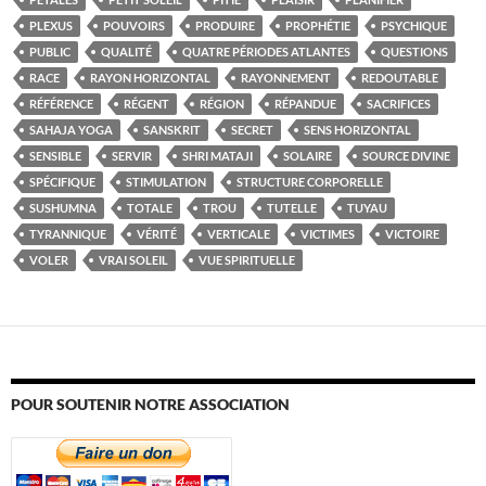
PLEXUS
POUVOIRS
PRODUIRE
PROPHÉTIE
PSYCHIQUE
PUBLIC
QUALITÉ
QUATRE PÉRIODES ATLANTES
QUESTIONS
RACE
RAYON HORIZONTAL
RAYONNEMENT
REDOUTABLE
RÉFÉRENCE
RÉGENT
RÉGION
RÉPANDUE
SACRIFICES
SAHAJA YOGA
SANSKRIT
SECRET
SENS HORIZONTAL
SENSIBLE
SERVIR
SHRI MATAJI
SOLAIRE
SOURCE DIVINE
SPÉCIFIQUE
STIMULATION
STRUCTURE CORPORELLE
SUSHUMNA
TOTALE
TROU
TUTELLE
TUYAU
TYRANNIQUE
VÉRITÉ
VERTICALE
VICTIMES
VICTOIRE
VOLER
VRAI SOLEIL
VUE SPIRITUELLE
POUR SOUTENIR NOTRE ASSOCIATION