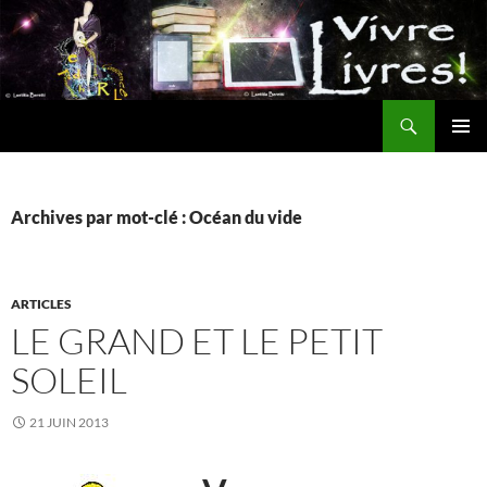
Aller
au
contenu
Recherche
MENU
PRINCI
Archives par mot-clé : Océan du vide
ARTICLES
LE GRAND ET LE PETIT
SOLEIL
21 JUIN 2013