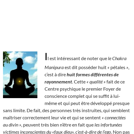
I
l est intéressant de noter que
le Chakra
Manipura
est dit posséder huit
«
pétales
»
,
c’est à dire
huit formes différentes de
rayonnement
. Cette
« qualité »
fait de ce
Centre psychique le premier Foyer de
conscience complet qui se suffit à lui-
même et qui peut être développé presque
sans limite. De fait, des personnes très instruites, qui semblent
maîtriser correctement leur vie et qui se sentent
« connectées
au divin »
, peuvent très bien n’être en fait que
les infortunées
victimes inconscientes du «faux dieu», c’est-à-dire de l’ego
. Non pas