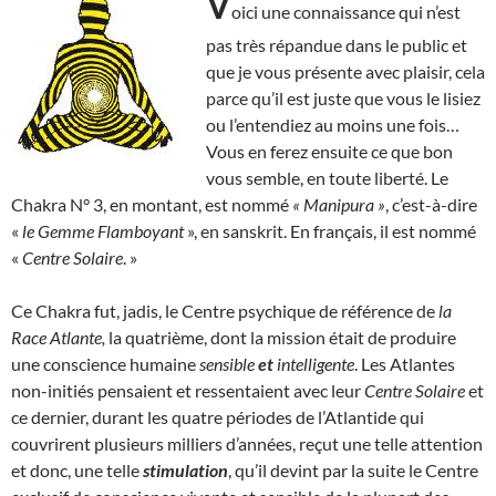
V
oici une connaissance qui n’est
pas très répandue dans le public et
que je vous présente avec plaisir, cela
parce qu’il est juste que vous le lisiez
ou l’entendiez au moins une fois…
Vous en ferez ensuite ce que bon
vous semble, en toute liberté. Le
Chakra N° 3, en montant, est nommé
« Manipura »
, c’est-à-dire
«
le Gemme Flamboyant
», en sanskrit. En français, il est nommé
«
Centre Solaire
. »
Ce Chakra fut, jadis, le Centre psychique de référence de
la
Race Atlante,
la quatrième, dont la mission était de produire
une conscience humaine
sensible
et
intelligente
. Les Atlantes
non-initiés pensaient et ressentaient avec leur
Centre Solaire
et
ce dernier, durant les quatre périodes de l’Atlantide qui
couvrirent plusieurs milliers d’années, reçut une telle attention
et donc, une telle
stimulation
, qu’il devint par la suite le Centre