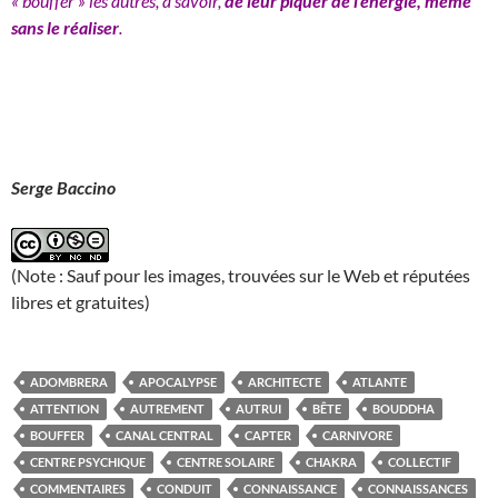
« bouffer » les autres, à savoir,
de leur piquer de l’énergie, même
sans le réaliser
.
Serge Baccino
(Note : Sauf pour les images, trouvées sur le Web et réputées
libres et gratuites)
ADOMBRERA
APOCALYPSE
ARCHITECTE
ATLANTE
ATTENTION
AUTREMENT
AUTRUI
BÊTE
BOUDDHA
BOUFFER
CANAL CENTRAL
CAPTER
CARNIVORE
CENTRE PSYCHIQUE
CENTRE SOLAIRE
CHAKRA
COLLECTIF
COMMENTAIRES
CONDUIT
CONNAISSANCE
CONNAISSANCES