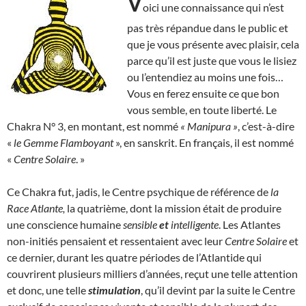
V
oici une connaissance qui n’est
pas très répandue dans le public et
que je vous présente avec plaisir, cela
parce qu’il est juste que vous le lisiez
ou l’entendiez au moins une fois…
Vous en ferez ensuite ce que bon
vous semble, en toute liberté. Le
Chakra N° 3, en montant, est nommé
« Manipura »
, c’est-à-dire
«
le Gemme Flamboyant
», en sanskrit. En français, il est nommé
«
Centre Solaire
. »
Ce Chakra fut, jadis, le Centre psychique de référence de
la
Race Atlante,
la quatrième, dont la mission était de produire
une conscience humaine
sensible
et
intelligente
. Les Atlantes
non-initiés pensaient et ressentaient avec leur
Centre Solaire
et
ce dernier, durant les quatre périodes de l’Atlantide qui
couvrirent plusieurs milliers d’années, reçut une telle attention
et donc, une telle
stimulation
, qu’il devint par la suite le Centre