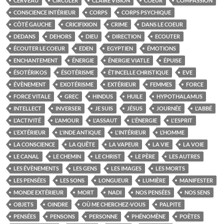
CERVEAU
CIRCULER
CLAIRE VISION
COEUR
COMPASSION
CONSCIENCE INTÉRIEUR
CORPS
CORPS PSYCHIQUE
CÔTÉ GAUCHE
CRICIFIXION
CRIME
DANS LE COEUR
DEDANS
DEHORS
DIEU
DIRECTION
ECOUTER
ÉCOUTER LE COEUR
EDEN
EGYPTIEN
ÉMOTIONS
ENCHANTEMENT
ÉNERGIE
ÉNERGIE VIATLE
ÉPUISE
ÉSOTÉRIKOS
ÉSOTÉRISME
ÉTINCELLE CHRISTIQUE
EVE
ÉVÈNEMENT
EXOTÉRISME
EXTÉRIEUR
FEMMES
FORCE
FORCE VITALE
GREC
HINDUS
HUILE
HYPOTHALAMUS
INTELLECT
INVERSER
JE SUIS
JÉSUS
JOURNÉE
L'ABBÉ
L'ACTIVITÉ
L'AMOUR
L'ASSAUT
L'ÉNERGIE
L'ESPRIT
L'EXTÉRIEUR
L'INDE ANTIQUE
L'INTÉRIEUR
L’HOMME
LA CONSCIENCE
LA QUÊTE
LA VAPEUR
LA VIE
LA VOIE
LE CANAL
LE CHEMIN
LE CHRIST
LE PÈRE
LES AUTRES
LES ÉVÈNEMENTS
LES GENS
LES IMAGES
LES MORTS
LES PENSÉES
LES SONS
LONGUEUR
LUMIÈRE
MANIFESTER
MONDE EXTÉRIEUR
MORT
NADI
NOS PENSÉES
NOS SENS
OBJETS
OINDRE
OÙ ME CHERCHEZ-VOUS
PALPITE
PENSÉES
PENSONS
PERSONNE
PHÉNOMÈNE
POÈTES