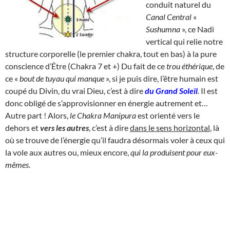
conduit naturel du
Canal Central
«
Sushumna
», ce Nadi
vertical qui relie notre
structure corporelle (le premier chakra, tout en bas) à la pure
conscience d’Être (Chakra 7 et +) Du fait de ce
trou éthérique
, de
ce «
bout de tuyau qui manque
», si je puis dire, l’être humain est
coupé du Divin, du vrai Dieu, c’est à dire
du
Grand Soleil
.
Il est
donc obligé de s’approvisionner en énergie autrement et…
Autre part ! Alors,
le Chakra Manipura
est orienté vers le
dehors et
vers les autres
, c’est à dire
dans le sens horizontal
, là
où se trouve de l’énergie qu’il faudra désormais voler à ceux qui
la vole aux autres ou, mieux encore,
qui la produisent pour eux-
mêmes
.