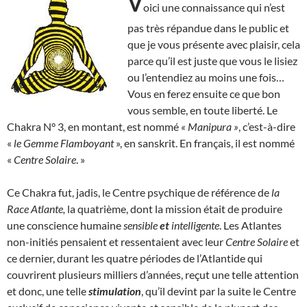
V
oici une connaissance qui n’est
pas très répandue dans le public et
que je vous présente avec plaisir, cela
parce qu’il est juste que vous le lisiez
ou l’entendiez au moins une fois…
Vous en ferez ensuite ce que bon
vous semble, en toute liberté. Le
Chakra N° 3, en montant, est nommé
« Manipura »
, c’est-à-dire
«
le Gemme Flamboyant
», en sanskrit. En français, il est nommé
«
Centre Solaire
. »
Ce Chakra fut, jadis, le Centre psychique de référence de
la
Race Atlante,
la quatrième, dont la mission était de produire
une conscience humaine
sensible
et
intelligente
. Les Atlantes
non-initiés pensaient et ressentaient avec leur
Centre Solaire
et
ce dernier, durant les quatre périodes de l’Atlantide qui
couvrirent plusieurs milliers d’années, reçut une telle attention
et donc, une telle
stimulation
, qu’il devint par la suite le Centre