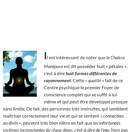
I
l est intéressant de noter que
le Chakra
Manipura
est dit posséder huit
«
pétales
»
,
c’est à dire
huit formes différentes de
rayonnement
. Cette
« qualité »
fait de ce
Centre psychique le premier Foyer de
conscience complet qui se suffit à lui-
même et qui peut être développé presque
sans limite. De fait, des personnes très instruites, qui semblent
maîtriser correctement leur vie et qui se sentent
« connectées
au divin »
, peuvent très bien n’être en fait que
les infortunées
victimes inconscientes du «faux dieu», c’est-à-dire de l’ego
. Non pas