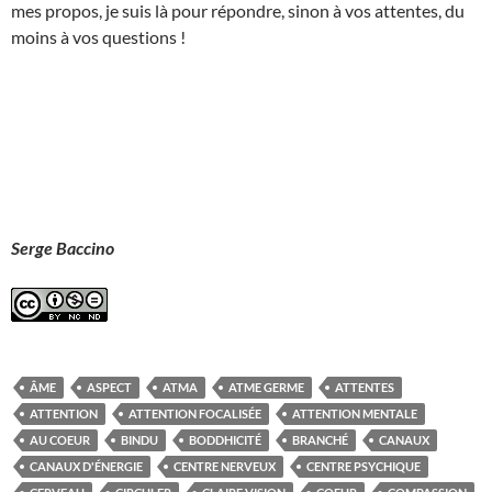
mes propos, je suis là pour répondre, sinon à vos attentes, du
moins à vos questions !
Serge Baccino
ÂME
ASPECT
ATMA
ATME GERME
ATTENTES
ATTENTION
ATTENTION FOCALISÉE
ATTENTION MENTALE
AU COEUR
BINDU
BODDHICITÉ
BRANCHÉ
CANAUX
CANAUX D'ÉNERGIE
CENTRE NERVEUX
CENTRE PSYCHIQUE