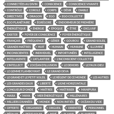
CONNECTÉES AU DIVIN
CONSCIENCE
CONSCIENCE VIVANTE
CONTRÔLE
COROLE
CORPS
DÉSIR
DIABLE
DIRECTIVES
DRAGON
EGO
EGO COLLECTIF
EGO PLANÉTAIRE
ÉGRÉGORE
ENDORMEUR DE PREMIÈRE
ÉNERGÉTIQUE
ÉNERGIE
ÉPOQUE
ÊTRE
EXCLUSIF
EXISTER
FOYER DE CONSCIENCE
FOYER ÉNERGÉTIQUE
FRANÇAIS
FRÉQUENCE
GÉRER
GOUROU
GRAND SOLEIL
GRANDS MAÎTRES
HUIT
HUMAIN
HUMAINE
ILLUMINÉ
INCONSCIENTES
INDIVIDUEL
INFORTUNÉES
INTELLIGENCE
INTELLIGENTE
L'ATLANTIDE
L'INCONSCIENT COLLECTIF
L'INTELLECT
L’OCÉAN D’ILLUSION
LE DEHORS
LE FAUX-DIEU
LE GEMME FLAMBOYANT
LE GRAND DEVA
LE GRAND ET LE PETIT SOLEIL
LE RÉGENT DE CE MONDE
LES AUTRES
LES GRANDES EAUX
LIBERTÉ
LIGNE HORIZONTALE
LONGUEUR D'ONDE
MAÎTRES
MAÎTRISER
MANIPURA
MARA
MAYA
MER ÉNERGÉTIQUE
MILLÉNAIRES
MILLIERS D’ANNÉES
MONDE
NON-INITIÉS
OCÉAN DU VIDE
OFFERTE
ORGANISER
ORGUEIL
ORIENTÉE
PERSONNEL
PÉTALES
PETIT SOLEIL
PITIÉ
PLAISIR
PLANIFIER