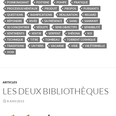
POINR RADIANT
POITRINE
POMPE
PRATIQUE
PROCESSUS MENTAUX
PRODUIT
PROPOS
PUISSANTS
QUESTIONS
RAMIFICATIONS
RÉALISATION
REGARD
RÉPONDRE
RIVÉE
SA PRÉSENCE
SANG
SANSKRIT
SE CONCENTRER
SÉDUITE
SENS OBJECTIFS
SENSIBILITÉ
SENTIMENTS
SENTIR
SERPENT
SHÉKINA
SOI
TECHNIQUE
TITRE
TOMBEAU
TORRENT COSMIQUE
TRADITIONS
UN TIERS
VACARNE
VIDE
VIE ÉTERNELLE
VOIX
ARTICLES
LES DEUX BIBLIOTHÈQUES
8 JUIN 2013