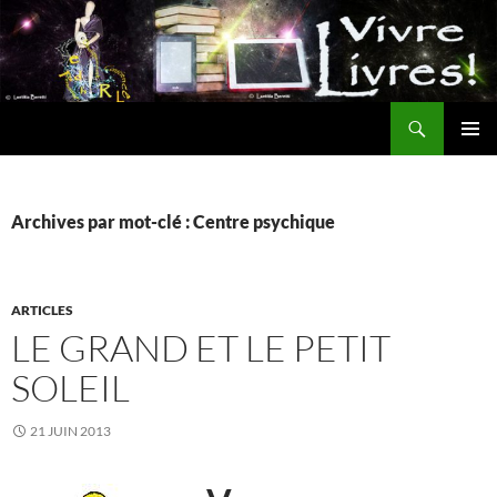
Aller
au
contenu
Recherche
MENU
PRINCI
Archives par mot-clé : Centre psychique
ARTICLES
LE GRAND ET LE PETIT
SOLEIL
21 JUIN 2013