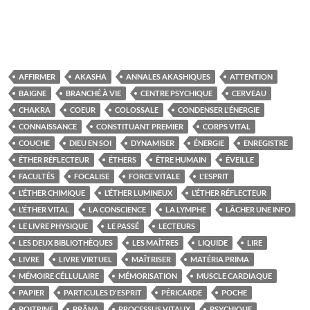
AFFIRMER
AKASHA
ANNALES AKASHIQUES
ATTENTION
BAIGNE
BRANCHÉ À VIE
CENTRE PSYCHIQUE
CERVEAU
CHAKRA
COEUR
COLOSSALE
CONDENSER L'ÉNERGIE
CONNAISSANCE
CONSTITUANT PREMIER
CORPS VITAL
COUCHE
DIEU EN SOI
DYNAMISER
ÉNERGIE
ENREGISTRE
ÉTHER RÉFLECTEUR
ÉTHERS
ÊTRE HUMAIN
ÉVEILLE
FACULTÉS
FOCALISE
FORCE VITALE
L'ESPRIT
L’ÉTHER CHIMIQUE
L’ÉTHER LUMINEUX
L’ÉTHER RÉFLECTEUR
L’ÉTHER VITAL
LA CONSCIENCE
LA LYMPHE
LÂCHER UNE INFO
LE LIVRE PHYSIQUE
LE PASSÉ
LECTEURS
LES DEUX BIBLIOTHÈQUES
LES MAÎTRES
LIQUIDE
LIRE
LIVRE
LIVRE VIRTUEL
MAÎTRISER
MATÉRIA PRIMA
MÉMOIRE CÉLLULAIRE
MÉMORISATION
MUSCLE CARDIAQUE
PAPIER
PARTICULES D'ESPRIT
PÉRICARDE
POCHE
POITRINE
PRÂNA
PROCESSUS VITAUX
PSYCHIQUE