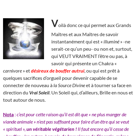
V
oilà donc ce qui permet aux Grands
Maîtres et aux Maîtres de savoir
instantanément qui est «
illuminé
» -ne
serait-ce qu’un peu- ou non et, surtout,
qui VEUT VRAIMENT l’être ou pas, à
savoir qui présente un Chakra «
carnivore
» et
désireux de
bouffer autrui
, ou qui est prêt à
quelques sacrifices d’orgueil pour devenir capable de se
connecter de nouveau à
la Source Divine
et à tourner sa face en
direction du
Vrai Soleil
. Un Soleil qui, d’ailleurs, Brille en nous et
tout autour de nous.
Nota
:
c’est pour cette raison qu’il est dit que « ne plus manger de
viande animale » n’est pas suffisant pour faire d’un être qui se veut
« spirituel »,
un véritable végétarien !
Il faut encore qu’il cesse de