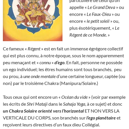
particulière de celui qu’on
appelle «
Le Grand Deva
» ou
encore «
Le Faux-Dieu
» ou
encore «
le petit soleil
» ou,
plus ésotériquement, «
Le
Régent de ce Monde
. »
Ce fameux «
Régent
» est en fait un immense égrégore collectif
qui est plus connu, à notre époque, sous le nom apparemment
peu menaçant et «
connu
»
d’ego
. En fait, personne ne possède
un ego individuel; les êtres humains sont tous branchés, peu
ou prou, à
une onde mentale
d’une certaine longueur, captée (ou
non) par le troisième Chakra (Manipura/Solaire.)
Tous ceux qui ont encore un «
Océan du vide
» (voir par exemple
les écrits de
Shri Mataji
dans le
Sahaja Yoga
, à ce sujet) et donc
un Chakra Solaire orienté vers l’horizontal
ET NON VERS LA
VERTICALE DU CORPS, son branchés sur
l’ego planétaire
et
reçoivent leurs directives d’un faux dieu Collégial.