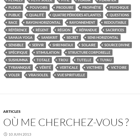
PLEXUS
POUVOIRS
PRODUIRE
PROPHÉTIE
PSYCHIQUE
PUBLIC
QUALITÉ
QUATRE PÉRIODES ATLANTES
QUESTIONS
RACE
RAYON HORIZONTAL
RAYONNEMENT
REDOUTABLE
RÉFÉRENCE
RÉGENT
RÉGION
RÉPANDUE
SACRIFICES
SAHAJA YOGA
SANSKRIT
SECRET
SENS HORIZONTAL
SENSIBLE
SERVIR
SHRI MATAJI
SOLAIRE
SOURCE DIVINE
SPÉCIFIQUE
STIMULATION
STRUCTURE CORPORELLE
SUSHUMNA
TOTALE
TROU
TUTELLE
TUYAU
TYRANNIQUE
VÉRITÉ
VERTICALE
VICTIMES
VICTOIRE
VOLER
VRAI SOLEIL
VUE SPIRITUELLE
ARTICLES
OÙ ME CHERCHEZ-VOUS ?
10 JUIN 2013