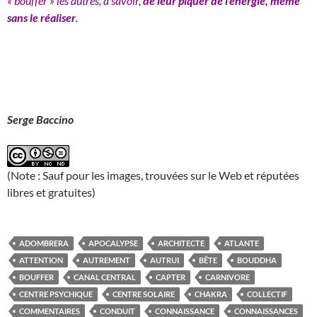
« bouffer » les autres, à savoir,
de leur piquer de l’énergie, même
sans le réaliser
.
Serge Baccino
(Note : Sauf pour les images, trouvées sur le Web et réputées
libres et gratuites)
ADOMBRERA
APOCALYPSE
ARCHITECTE
ATLANTE
ATTENTION
AUTREMENT
AUTRUI
BÊTE
BOUDDHA
BOUFFER
CANAL CENTRAL
CAPTER
CARNIVORE
CENTRE PSYCHIQUE
CENTRE SOLAIRE
CHAKRA
COLLECTIF
COMMENTAIRES
CONDUIT
CONNAISSANCE
CONNAISSANCES