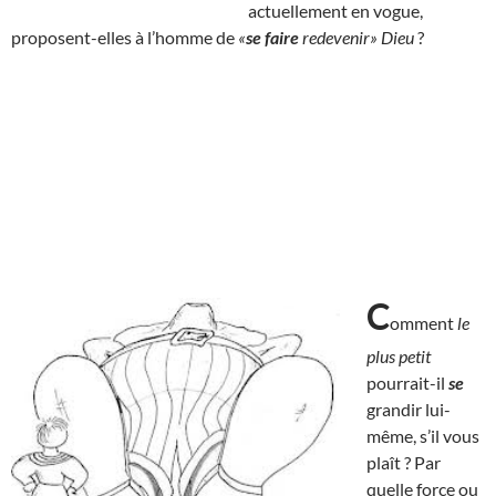
actuellement en vogue,
proposent-elles à l’homme de
«
se faire
redevenir» Dieu
?
C
omment
le
plus petit
pourrait-il
se
grandir lui-
même, s’il vous
plaît ? Par
quelle force ou