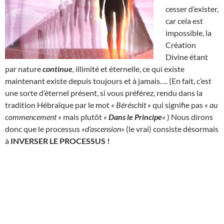
cesser d’exister,
car cela est
impossible, la
Création
Divine étant
par nature
continue
, illimité et éternelle, ce qui existe
maintenant existe depuis toujours et à jamais…. (En fait, c’est
une sorte d’éternel présent, si vous préférez, rendu dans la
tradition Hébraïque par le mot
« Béréschit »
qui signifie pas
« au
commencement »
mais plutôt
«
Dans le Principe
«
) Nous dirons
donc que le processus
«d’ascension»
(le vrai) consiste désormais
à
INVERSER LE PROCESSUS !