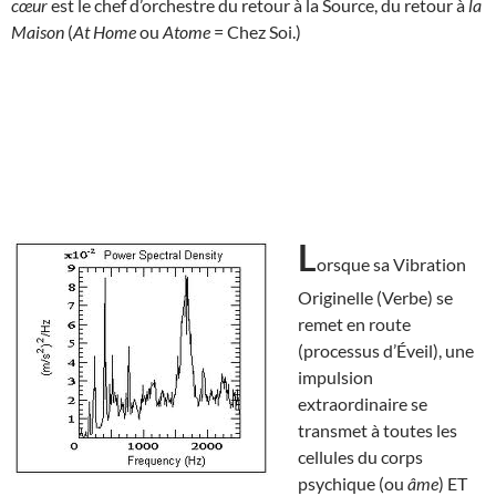
cœur
est le chef d’orchestre du retour à la Source, du retour à
la
Maison
(
At Home
ou
Atome
= Chez Soi.)
L
orsque sa Vibration
Originelle (Verbe) se
remet en route
(processus d’Éveil), une
impulsion
extraordinaire se
transmet à toutes les
cellules du corps
psychique (ou
âme
) ET