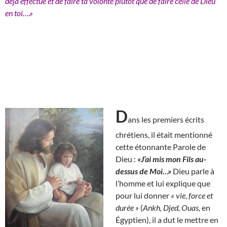
déjà effectué et de faire ta volonté plutôt que de faire celle de Dieu
en toi….»
D
ans les premiers écrits
chrétiens, il était mentionné
cette étonnante Parole de
Dieu :
«J’ai mis mon Fils au-
dessus de Moi…»
Dieu parle à
l’homme et lui explique que
pour lui donner
« vie, force et
durée »
(
Ankh, Djed, Ouas,
en
Égyptien), il a dut le mettre en