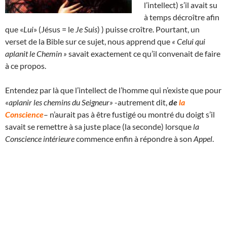
l’intellect) s’il avait su
à temps décroître afin
que «
Lui
» (Jésus = le
Je Suis
) ) puisse croître. Pourtant, un
verset de la Bible sur ce sujet, nous apprend que
« Celui qui
aplanit le Chemin »
savait exactement ce qu’il convenait de faire
à ce propos.
Entendez par là que l’intellect de l’homme qui n’existe que pour
«aplanir les chemins du Seigneur»
-autrement dit,
de
la
Conscience
– n’aurait pas à être fustigé ou montré du doigt s’il
savait se remettre à sa juste place (la seconde) lorsque
la
Conscience intérieure
commence enfin à répondre à son
Appel
.