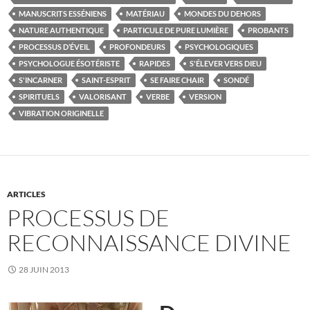
MANUSCRITS ESSÉNIENS
MATÉRIAU
MONDES DU DEHORS
NATURE AUTHENTIQUE
PARTICULE DE PURE LUMIÈRE
PROBANTS
PROCESSUS D’ÉVEIL
PROFONDEURS
PSYCHOLOGIQUES
PSYCHOLOGUE ÉSOTÉRISTE
RAPIDES
S'ÉLEVER VERS DIEU
S'INCARNER
SAINT-ESPRIT
SE FAIRE CHAIR
SONDÉ
SPIRITUELS
VALORISANT
VERBE
VERSION
VIBRATION ORIGINELLE
ARTICLES
PROCESSUS DE
RECONNAISSANCE DIVINE
28 JUIN 2013