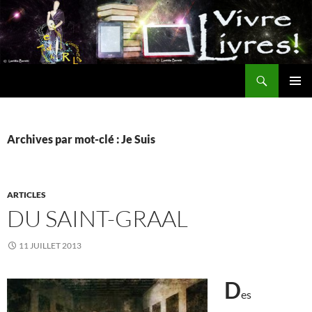
Aller
au
contenu
Recherche
MENU
PRINCI
Archives par mot-clé : Je Suis
ARTICLES
DU SAINT-GRAAL
11 JUILLET 2013
D
es