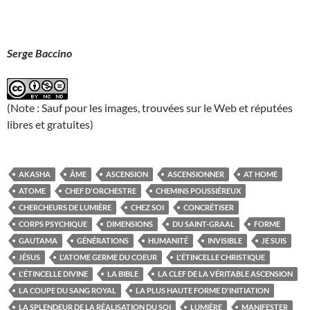
Serge Baccino
(Note : Sauf pour les images, trouvées sur le Web et réputées
libres et gratuites)
AKASHA
ÂME
ASCENSION
ASCENSIONNER
AT HOME
ATOME
CHEF D'ORCHESTRE
CHEMINS POUSSIÉREUX
CHERCHEURS DE LUMIÈRE
CHEZ SOI
CONCRÉTISER
CORPS PSYCHIQUE
DIMENSIONS
DU SAINT-GRAAL
FORME
GAUTAMA
GÉNÉRATIONS
HUMANITÉ
INVISIBLE
JE SUIS
JÉSUS
L'ATOME GERME DU COEUR
L'ÉTINCELLE CHRISTIQUE
L'ÉTINCELLE DIVINE
LA BIBLE
LA CLEF DE LA VÉRITABLE ASCENSION
LA COUPE DU SANG ROYAL
LA PLUS HAUTE FORME D'INITIATION
LA SPLENDEUR DE LA RÉALISATION DU SOI
LUMIÈRE
MANIFESTER