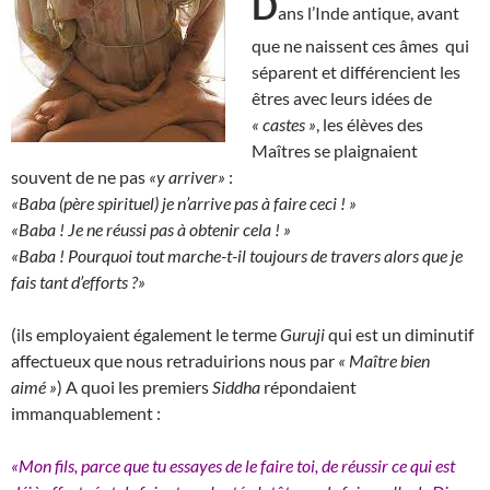
D
ans l’Inde antique, avant
que ne naissent ces âmes qui
séparent et différencient les
êtres avec leurs idées de
« castes »
, les élèves des
Maîtres se plaignaient
souvent de ne pas
«y arriver»
:
«Baba (père spirituel) je n’arrive pas à faire ceci ! »
«Baba ! Je ne réussi pas à obtenir cela ! »
«Baba ! Pourquoi tout marche-t-il toujours de travers alors que je
fais tant d’efforts ?»
(ils employaient également le terme
Guruji
qui est un diminutif
affectueux que nous retraduirions nous par
« Maître bien
aimé »
) A quoi les premiers
Siddha
répondaient
immanquablement :
«Mon fils, parce que tu essayes de le faire toi, de réussir ce qui est