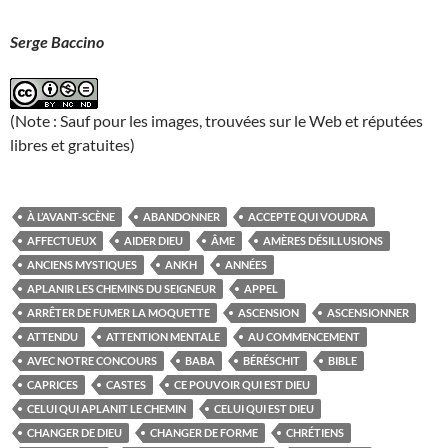
Serge Baccino
(Note : Sauf pour les images, trouvées sur le Web et réputées
libres et gratuites)
À L’AVANT-SCÈNE
ABANDONNER
ACCEPTE QUI VOUDRA
AFFECTUEUX
AIDER DIEU
ÂME
AMÈRES DÉSILLUSIONS
ANCIENS MYSTIQUES
ANKH
ANNÉES
APLANIR LES CHEMINS DU SEIGNEUR
APPEL
ARRÊTER DE FUMER LA MOQUETTE
ASCENSION
ASCENSIONNER
ATTENDU
ATTENTION MENTALE
AU COMMENCEMENT
AVEC NOTRE CONCOURS
BABA
BÉRÉSCHIT
BIBLE
CAPRICES
CASTES
CE POUVOIR QUI EST DIEU
CELUI QUI APLANIT LE CHEMIN
CELUI QUI EST DIEU
CHANGER DE DIEU
CHANGER DE FORME
CHRÉTIENS