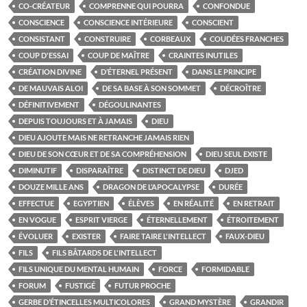
CO-CRÉATEUR
COMPRENNE QUI POURRA
CONFONDUE
CONSCIENCE
CONSCIENCE INTÉRIEURE
CONSCIENT
CONSISTANT
CONSTRUIRE
CORBEAUX
COUDÉES FRANCHES
COUP D'ESSAI
COUP DE MAÎTRE
CRAINTES INUTILES
CRÉATION DIVINE
D’ÉTERNEL PRÉSENT
DANS LE PRINCIPE
DE MAUVAIS ALOI
DE SA BASE À SON SOMMET
DÉCROÎTRE
DÉFINITIVEMENT
DÉGOULINANTES
DEPUIS TOUJOURS ET À JAMAIS
DIEU
DIEU AJOUTE MAIS NE RETRANCHE JAMAIS RIEN
DIEU DE SON CŒUR ET DE SA COMPRÉHENSION
DIEU SEUL EXISTE
DIMINUTIF
DISPARAÎTRE
DISTINCT DE DIEU
DJED
DOUZE MILLE ANS
DRAGON DE L’APOCALYPSE
DURÉE
EFFECTUE
EGYPTIEN
ÉLÈVES
EN RÉALITÉ
EN RETRAIT
EN VOGUE
ESPRIT VIERGE
ÉTERNELLEMENT
ÉTROITEMENT
ÉVOLUER
EXISTER
FAIRE TAIRE L'INTELLECT
FAUX-DIEU
FILS
FILS BÂTARDS DE L'INTELLECT
FILS UNIQUE DU MENTAL HUMAIN
FORCE
FORMIDABLE
FORUM
FUSTIGÉ
FUTUR PROCHE
GERBE D’ÉTINCELLES MULTICOLORES
GRAND MYSTÈRE
GRANDIR