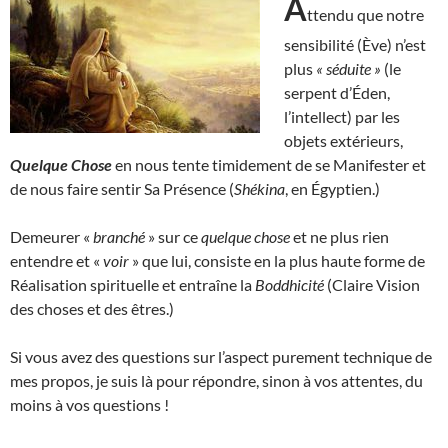
A
ttendu que notre
sensibilité (Ève) n’est
plus
« séduite »
(le
serpent d’Éden,
l’intellect) par les
objets extérieurs,
Quelque Chose
en nous tente timidement de se Manifester et
de nous faire sentir Sa Présence (
Shékina
, en Égyptien.)
Demeurer «
branché
» sur ce
quelque chose
et ne plus rien
entendre et «
voir
» que lui, consiste en la plus haute forme de
Réalisation spirituelle et entraîne la
Boddhicité
(Claire Vision
des choses et des êtres.)
Si vous avez des questions sur l’aspect purement technique de
mes propos, je suis là pour répondre, sinon à vos attentes, du
moins à vos questions !