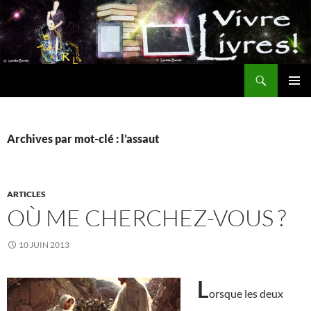
Aller
au
contenu
Recherche
MENU
PRINCI
Archives par mot-clé : l’assaut
ARTICLES
OÙ ME CHERCHEZ-VOUS ?
10 JUIN 2013
L
orsque les deux