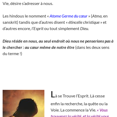
Vie, désire s’adresser à nous.
Les hindous le nomment «
Atome Germe du cœur
» (
Atma,
en
sanskrit) tandis que d’autres disent «
étincelle christique
» et
d’autres encore,
l’Esprit
ou tout simplement
Dieu
.
Dieu réside en nous, au seul endroit où nous ne penserions pas à
le chercher : au cœur même de notre être
(dans les deux sens
du terme !)
L
à se Trouve l’Esprit. Là cesse
enfin la recherche, la quête ou la
Voie. La commence la Vie.
« Vous
trouverez la vérité, et la vérité vous