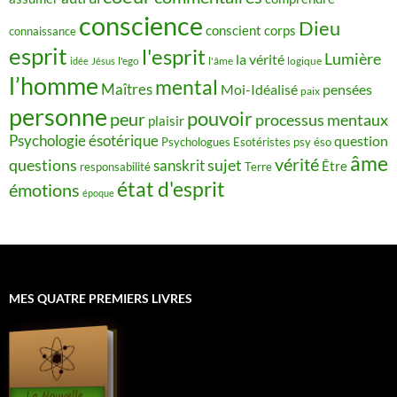
conscience
Dieu
conscient
corps
connaissance
esprit
l'esprit
Lumière
la vérité
idée
Jésus
l'ego
l'âme
logique
l’homme
mental
Maîtres
Moi-Idéalisé
pensées
paix
personne
pouvoir
peur
processus mentaux
plaisir
Psychologie ésotérique
question
Psychologues Esotéristes
psy éso
âme
vérité
questions
sujet
sanskrit
Être
responsabilité
Terre
état d'esprit
émotions
époque
MES QUATRE PREMIERS LIVRES