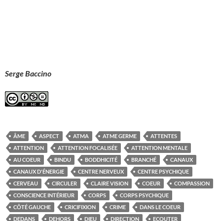
Serge Baccino
ÂME
ASPECT
ATMA
ATME GERME
ATTENTES
ATTENTION
ATTENTION FOCALISÉE
ATTENTION MENTALE
AU COEUR
BINDU
BODDHICITÉ
BRANCHÉ
CANAUX
CANAUX D'ÉNERGIE
CENTRE NERVEUX
CENTRE PSYCHIQUE
CERVEAU
CIRCULER
CLAIRE VISION
COEUR
COMPASSION
CONSCIENCE INTÉRIEUR
CORPS
CORPS PSYCHIQUE
CÔTÉ GAUCHE
CRICIFIXION
CRIME
DANS LE COEUR
DEDANS
DEHORS
DIEU
DIRECTION
ECOUTER