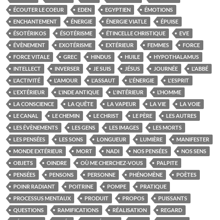
ÉCOUTER LE COEUR
EDEN
EGYPTIEN
ÉMOTIONS
ENCHANTEMENT
ÉNERGIE
ÉNERGIE VIATLE
ÉPUISE
ÉSOTÉRIKOS
ÉSOTÉRISME
ÉTINCELLE CHRISTIQUE
EVE
ÉVÈNEMENT
EXOTÉRISME
EXTÉRIEUR
FEMMES
FORCE
FORCE VITALE
GREC
HINDUS
HUILE
HYPOTHALAMUS
INTELLECT
INVERSER
JE SUIS
JÉSUS
JOURNÉE
L'ABBÉ
L'ACTIVITÉ
L'AMOUR
L'ASSAUT
L'ÉNERGIE
L'ESPRIT
L'EXTÉRIEUR
L'INDE ANTIQUE
L'INTÉRIEUR
L’HOMME
LA CONSCIENCE
LA QUÊTE
LA VAPEUR
LA VIE
LA VOIE
LE CANAL
LE CHEMIN
LE CHRIST
LE PÈRE
LES AUTRES
LES ÉVÈNEMENTS
LES GENS
LES IMAGES
LES MORTS
LES PENSÉES
LES SONS
LONGUEUR
LUMIÈRE
MANIFESTER
MONDE EXTÉRIEUR
MORT
NADI
NOS PENSÉES
NOS SENS
OBJETS
OINDRE
OÙ ME CHERCHEZ-VOUS
PALPITE
PENSÉES
PENSONS
PERSONNE
PHÉNOMÈNE
POÈTES
POINR RADIANT
POITRINE
POMPE
PRATIQUE
PROCESSUS MENTAUX
PRODUIT
PROPOS
PUISSANTS
QUESTIONS
RAMIFICATIONS
RÉALISATION
REGARD