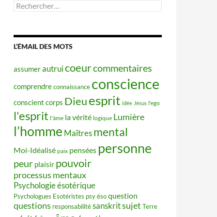
Rechercher :
L’ÉMAIL DES MOTS
coeur
commentaires
autrui
assumer
conscience
comprendre
connaissance
esprit
Dieu
conscient
corps
idée
Jésus
l'ego
l'esprit
Lumière
la vérité
l'âme
logique
l’homme
mental
Maîtres
personne
Moi-Idéalisé
pensées
paix
pouvoir
peur
plaisir
processus mentaux
Psychologie ésotérique
question
Psychologues Esotéristes
psy éso
questions
sujet
sanskrit
responsabilité
Terre