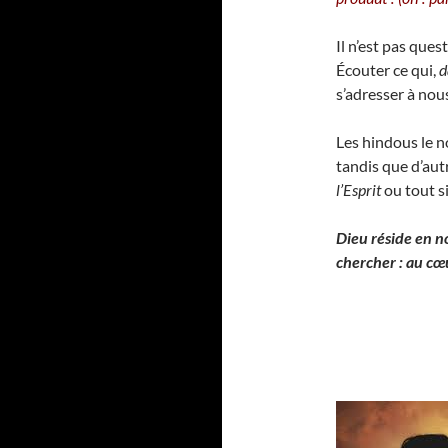
Il n’est pas ques
Écouter ce qui,
d
s’adresser à nou
Les hindous le
tandis que d’aut
l’Esprit
ou tout 
Dieu réside en no
chercher : au c