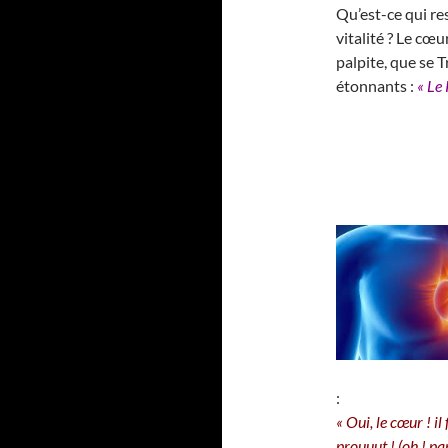
Qu’est-ce qui re
vitalité ? Le cœu
palpite, que se 
étonnants :
« Le
:
« Oui, le cœur ! i
prouuut ! (oh ! pa