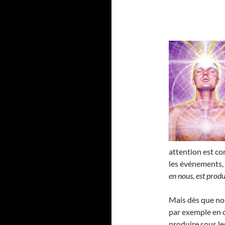
attention est c
les événements, 
en nous, est produ
Mais dès que nou
par exemple en 
produire sous le