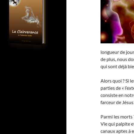
longueur de jou
de plus, nous d
qui sont déjà bi
Alors quoi ? Si l
parties de « l’ext
consiste en not
farceur de Jésus 
Parmi les morts ?
Vie qui palpite e
canaux aptes à e