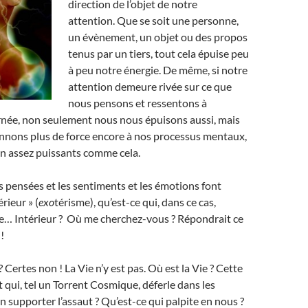
direction de l’objet de notre
attention. Que se soit une personne,
un évènement, un objet ou des propos
tenus par un tiers, tout cela épuise peu
à peu notre énergie. De même, si notre
attention demeure rivée sur ce que
nous pensons et ressentons à
rnée, non seulement nous nous épuisons aussi, mais
onnons plus de force encore à nos processus mentaux,
en assez puissants comme cela.
es pensées et les sentiments et les émotions font
érieur » (
exo
térisme), qu’est-ce qui, dans ce cas,
re… Intérieur ? Où me cherchez-vous ? Répondrait ce
!
 Certes non ! La Vie n’y est pas. Où est la Vie ? Cette
t qui, tel un Torrent Cosmique, déferle dans les
n supporter l’assaut ? Qu’est-ce qui palpite en nous ?