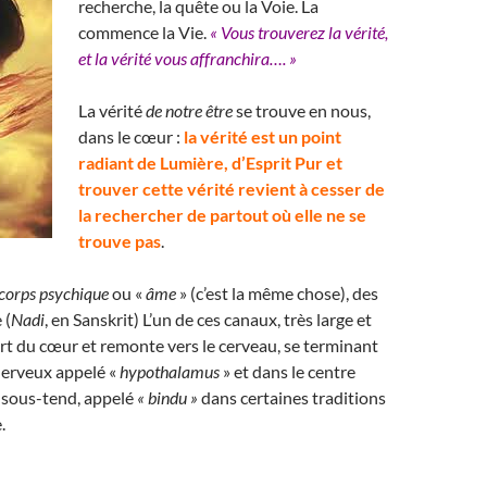
recherche, la quête ou la Voie. La
commence la Vie.
« Vous trouverez la vérité,
et la vérité vous affranchira…. »
La vérité
de notre être
se trouve en nous,
dans le cœur :
la vérité est un point
radiant de Lumière, d’Esprit Pur et
trouver cette vérité revient à cesser de
la rechercher de partout où elle ne se
trouve pas
.
corps psychique
ou «
âme
» (c’est la même chose), des
 (
Nadi
, en Sanskrit) L’un de ces canaux, très large et
art du cœur et remonte vers le cerveau, se terminant
nerveux appelé «
hypothalamus
» et dans le centre
 sous-tend, appelé
« bindu »
dans certaines traditions
.