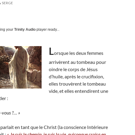
SERGE
ting your
Trinity Audio
player ready...
L
orsque les deux femmes
arrivèrent au tombeau pour
oindre le corps de Jésus
d’huile, après le crucifixion,
elles trouvèrent le tombeau
vide, et elles entendirent une
er :
-vous ?… »
l parlait en tant que le Christ (la conscience Intérieure
it :
« Je suis le chemin, je suis la vie, quiconque croira en