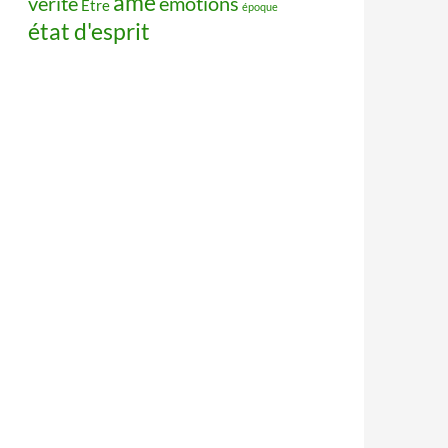
âme
vérité
émotions
Être
époque
état d'esprit