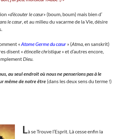
tion
«d’écouter le cœur»
(boum, boum) mais bien d’
ans le cœur
, et au milieu du vacarme de la Vie, désire
s.
 nomment «
Atome Germe du cœur
» (
Atma,
en sanskrit)
res disent «
étincelle christique
» et d’autres encore,
simplement
Dieu
.
us, au seul endroit où nous ne penserions pas à le
œur même de notre être
(dans les deux sens du terme !)
L
à se Trouve l’Esprit. Là cesse enfin la