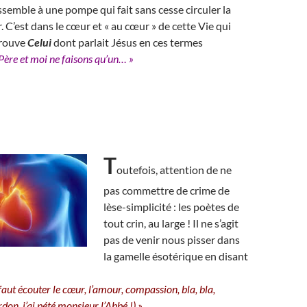
ssemble à une pompe qui fait sans cesse circuler la
r. C’est dans le cœur et « au cœur » de cette Vie qui
Trouve
Celui
dont parlait Jésus en ces termes
 Père et moi ne faisons qu’un… »
T
outefois, attention de ne
pas commettre de crime de
lèse-simplicité : les poètes de
tout crin, au large ! Il ne s’agit
pas de venir nous pisser dans
la gamelle ésotérique en disant
l faut écouter le cœur, l’amour, compassion, bla, bla,
rdon, j’ai pété monsieur l’Abbé !) »