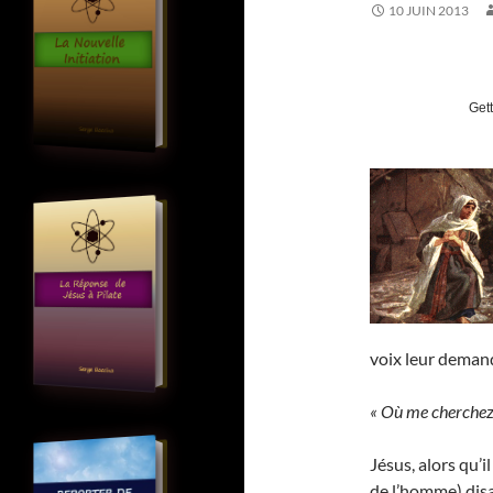
10 JUIN 2013
Get
voix leur demand
« Où me cherchez
Jésus, alors qu’i
de l’homme) disa