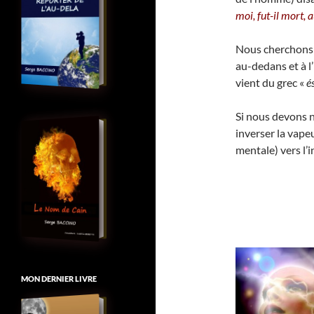
moi, fut-il mort, 
Nous cherchons s
au-dedans et à l’
vient du grec «
é
Si nous devons n
inverser la vape
mentale) vers l’i
MON DERNIER LIVRE