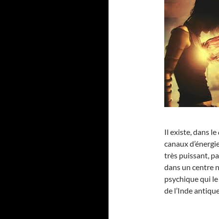
Il existe, dans le
canaux d’énergie
très puissant, p
dans un centre 
psychique qui le
de l’Inde antique