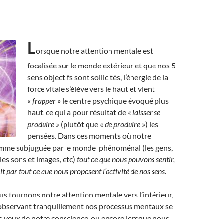
L
orsque notre attention mentale est
focalisée sur le monde extérieur et que nos 5
sens objectifs sont sollicités, l’énergie de la
force vitale s’élève vers le haut et vient
«
frapper
» le centre psychique évoqué plus
haut, ce qui a pour résultat de
« laisser se
produire »
(plutôt que «
de produire
») les
pensées. Dans ces moments où notre
omme subjuguée par le monde phénoménal (les gens,
les sons et images, etc)
tout ce que nous pouvons sentir,
it par tout ce que nous proposent l’activité de nos sens.
s tournons notre attention mentale vers l’intérieur,
observant tranquillement nos processus mentaux se
s yeux de notre conscience, ou encore lorsque nous