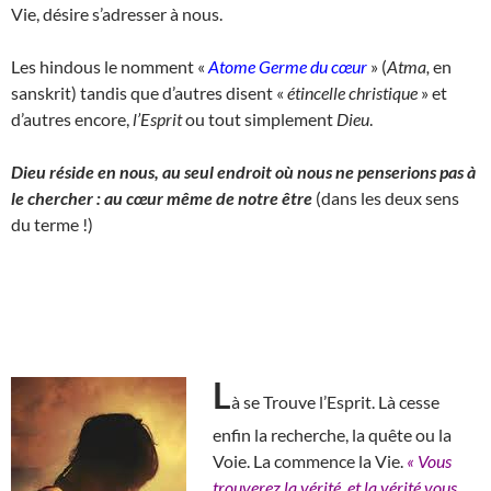
Vie, désire s’adresser à nous.
Les hindous le nomment «
Atome Germe du cœur
» (
Atma,
en
sanskrit) tandis que d’autres disent «
étincelle christique
» et
d’autres encore,
l’Esprit
ou tout simplement
Dieu
.
Dieu réside en nous, au seul endroit où nous ne penserions pas à
le chercher : au cœur même de notre être
(dans les deux sens
du terme !)
L
à se Trouve l’Esprit. Là cesse
enfin la recherche, la quête ou la
Voie. La commence la Vie.
« Vous
trouverez la vérité, et la vérité vous