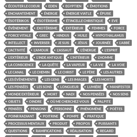
ÉCOUTER LE COEUR
EDEN
EGYPTIEN
ÉMOTIONS
ENCHANTEMENT
ÉNERGIE
ÉNERGIE VIATLE
ÉPUISE
ÉSOTÉRIKOS
ÉSOTÉRISME
ÉTINCELLE CHRISTIQUE
EVE
ÉVÈNEMENT
EXOTÉRISME
EXTÉRIEUR
FEMMES
FORCE
FORCE VITALE
GREC
HINDUS
HUILE
HYPOTHALAMUS
INTELLECT
INVERSER
JE SUIS
JÉSUS
JOURNÉE
L'ABBÉ
L'ACTIVITÉ
L'AMOUR
L'ASSAUT
L'ÉNERGIE
L'ESPRIT
L'EXTÉRIEUR
L'INDE ANTIQUE
L'INTÉRIEUR
L’HOMME
LA CONSCIENCE
LA QUÊTE
LA VAPEUR
LA VIE
LA VOIE
LE CANAL
LE CHEMIN
LE CHRIST
LE PÈRE
LES AUTRES
LES ÉVÈNEMENTS
LES GENS
LES IMAGES
LES MORTS
LES PENSÉES
LES SONS
LONGUEUR
LUMIÈRE
MANIFESTER
MONDE EXTÉRIEUR
MORT
NADI
NOS PENSÉES
NOS SENS
OBJETS
OINDRE
OÙ ME CHERCHEZ-VOUS
PALPITE
PENSÉES
PENSONS
PERSONNE
PHÉNOMÈNE
POÈTES
POINR RADIANT
POITRINE
POMPE
PRATIQUE
PROCESSUS MENTAUX
PRODUIT
PROPOS
PUISSANTS
QUESTIONS
RAMIFICATIONS
RÉALISATION
REGARD