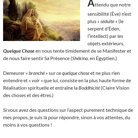
A
ttendu que notre
sensibilité (Ève) n’est
plus
« séduite »
(le
serpent d’Éden,
l’intellect) par les
objets extérieurs,
Quelque Chose
en nous tente timidement de se Manifester et
de nous faire sentir Sa Présence (
Shékina
, en Égyptien.)
Demeurer «
branché
» sur ce
quelque chose
et ne plus rien
entendre et «
voir
» que lui, consiste en la plus haute forme de
Réalisation spirituelle et entraîne la
Boddhicité
(Claire Vision
des choses et des êtres.)
Si vous avez des questions sur l’aspect purement technique de
mes propos, je suis là pour répondre, sinon à vos attentes, du
moins à vos questions !