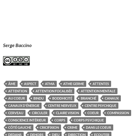
Serge Baccino
ÂME
ASPECT
ATMA
ATME GERME
ATTENTES
ATTENTION
ATTENTION FOCALISÉE
ATTENTION MENTALE
AU COEUR
BINDU
BODDHICITÉ
BRANCHÉ
CANAUX
CANAUX D'ÉNERGIE
CENTRE NERVEUX
CENTRE PSYCHIQUE
CERVEAU
CIRCULER
CLAIRE VISION
COEUR
COMPASSION
CONSCIENCE INTÉRIEUR
CORPS
CORPS PSYCHIQUE
CÔTÉ GAUCHE
CRICIFIXION
CRIME
DANS LE COEUR
DEDANS
DEHORS
DIEU
DIRECTION
ECOUTER