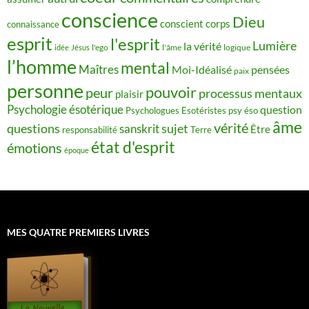
conscience
Dieu
conscient
corps
connaissance
esprit
l'esprit
Lumière
la vérité
idée
Jésus
l'ego
l'âme
logique
l’homme
mental
Maîtres
Moi-Idéalisé
pensées
paix
personne
pouvoir
peur
processus mentaux
plaisir
Psychologie ésotérique
question
Psychologues Esotéristes
psy éso
âme
vérité
questions
sujet
sanskrit
Être
responsabilité
Terre
état d'esprit
émotions
époque
MES QUATRE PREMIERS LIVRES