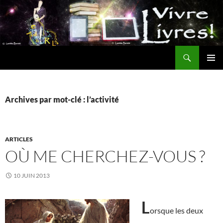
Aller
au
contenu
Recherche
MENU
PRINCI
Archives par mot-clé : l’activité
ARTICLES
OÙ ME CHERCHEZ-VOUS ?
10 JUIN 2013
L
orsque les deux