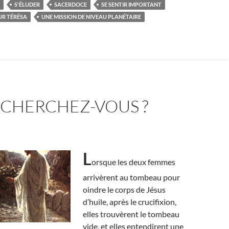
S'ÉLUDER
SACERDOCE
SE SENTIR IMPORTANT
UR TÉRÉSA
UNE MISSION DE NIVEAU PLANÉTAIRE
 CHERCHEZ-VOUS ?
L
orsque les deux femmes
arrivèrent au tombeau pour
oindre le corps de Jésus
d’huile, après le crucifixion,
elles trouvèrent le tombeau
vide, et elles entendirent une