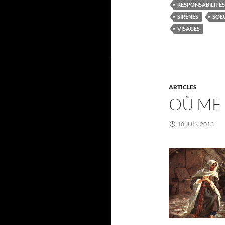
RESPONSABILITÉS
SIRÈNES
SOE
VISAGES
ARTICLES
OÙ ME
10 JUIN 2013