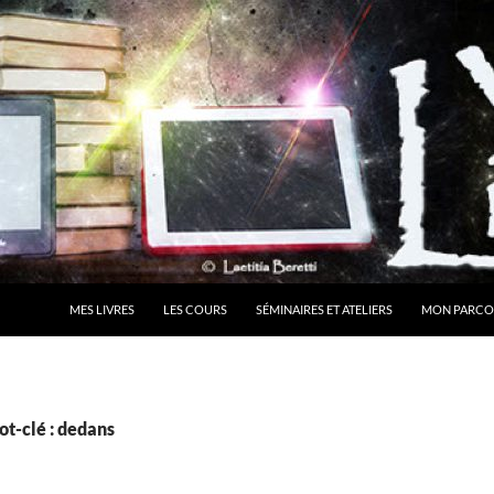
MES LIVRES
LES COURS
SÉMINAIRES ET ATELIERS
MON PARCO
t-clé : dedans