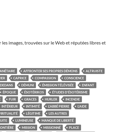
r les images, trouvées sur le Web et réputées libres et
LANÉTAIRE
AFFRONTER SES PROPRES DÉMONS
ALTRUISTE
IER
CAPRICE
COMPASSION
CONSCIENCE
DEDANS
DÉMUNI
ÉMISSION TÉLÉVISÉE
ENFANT
ÉPOQUE
ÉSOTÉRIKOS
ÉTUDES D'ÉSOTÉRISME
E
FUIR
GRACES
HURLER
INCENDIE
INTÉRIEUR
INTIMITÉ
L'ABBÉ PIERRE
L'AIDE
PIRITUALITÉ
LÉGITIME
LES AUTRES
FUITE
LUMINEUSE
MANQUE DE LIBERTÉ
RONTIÈRE
MISSION
MISSIONNÉ
PLACE