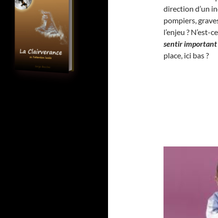
direction d’un i
pompiers, graves
l’enjeu ? N’est-
sentir important
place, ici bas ?