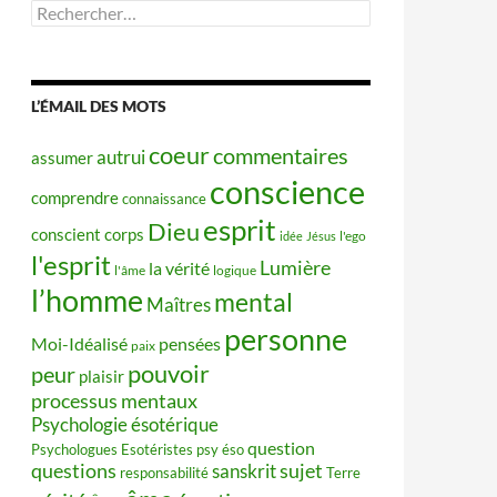
Rechercher :
L’ÉMAIL DES MOTS
coeur
commentaires
autrui
assumer
conscience
comprendre
connaissance
esprit
Dieu
conscient
corps
idée
Jésus
l'ego
l'esprit
Lumière
la vérité
l'âme
logique
l’homme
mental
Maîtres
personne
Moi-Idéalisé
pensées
paix
pouvoir
peur
plaisir
processus mentaux
Psychologie ésotérique
question
Psychologues Esotéristes
psy éso
questions
sujet
sanskrit
responsabilité
Terre