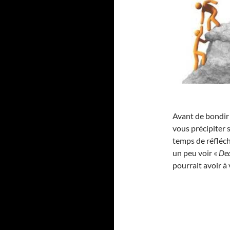
Avant de bondir 
vous précipiter s
temps de réfléch
un peu voir «
De
pourrait avoir à