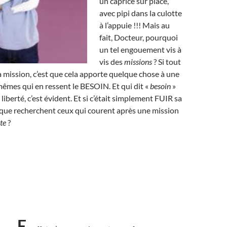
un caprice sur place,
avec pipi dans la culotte
à l’appuie !!! Mais au
fait, Docteur, pourquoi
un tel engouement vis à
vis des
missions
? Si tout
 mission, c’est que cela apporte quelque chose à une
êmes qui en ressent le BESOIN. Et qui dit «
besoin
»
iberté, c’est évident. Et si c’était simplement FUIR sa
 que recherchent ceux qui courent après une mission
ste
?
E