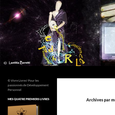
Aller
au
contenu
Recherche
© Vivre Livres! Pour les
passionnés de Développement
Personnel
MES QUATRE PREMIERS LIVRES
Archives par mo