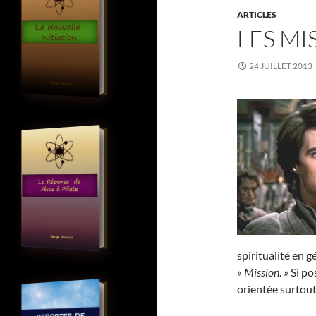
ARTICLES
LES MI
24 JUILLET 2013
spiritualité en 
«
Mission
. » Si p
orientée surtout