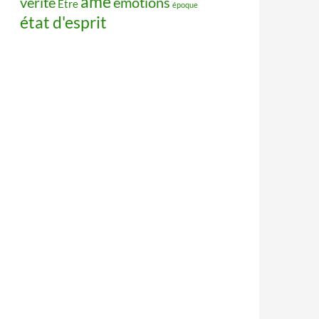
âme
vérité
émotions
Être
époque
état d'esprit