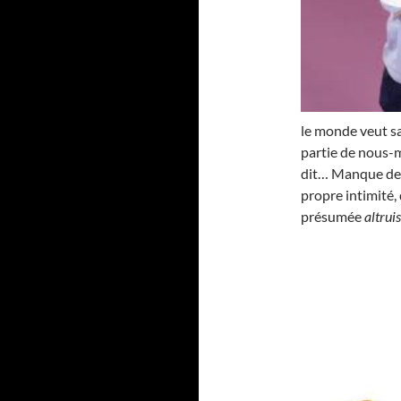
le monde veut sa
partie de nous-m
dit… Manque de l
propre intimité,
présumée
altrui