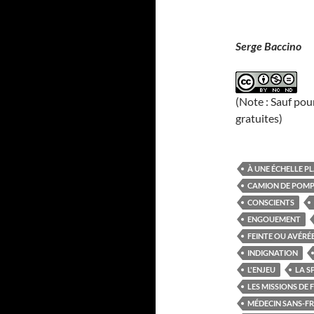
Serge Baccino
(Note : Sauf pou
gratuites)
À UNE ÉCHELLE P
CAMION DE POMP
CONSCIENTS
ENGOUEMENT
FEINTE OU AVÉRÉ
INDIGNATION
L'ENJEU
LA S
LES MISSIONS DE 
MÉDECIN SANS-F