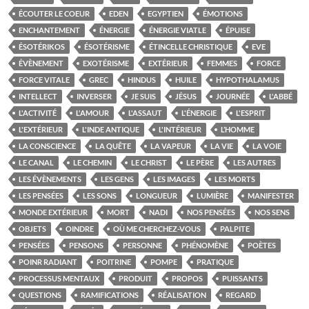
ÉCOUTER LE COEUR
EDEN
EGYPTIEN
ÉMOTIONS
ENCHANTEMENT
ÉNERGIE
ÉNERGIE VIATLE
ÉPUISE
ÉSOTÉRIKOS
ÉSOTÉRISME
ÉTINCELLE CHRISTIQUE
EVE
ÉVÈNEMENT
EXOTÉRISME
EXTÉRIEUR
FEMMES
FORCE
FORCE VITALE
GREC
HINDUS
HUILE
HYPOTHALAMUS
INTELLECT
INVERSER
JE SUIS
JÉSUS
JOURNÉE
L'ABBÉ
L'ACTIVITÉ
L'AMOUR
L'ASSAUT
L'ÉNERGIE
L'ESPRIT
L'EXTÉRIEUR
L'INDE ANTIQUE
L'INTÉRIEUR
L’HOMME
LA CONSCIENCE
LA QUÊTE
LA VAPEUR
LA VIE
LA VOIE
LE CANAL
LE CHEMIN
LE CHRIST
LE PÈRE
LES AUTRES
LES ÉVÈNEMENTS
LES GENS
LES IMAGES
LES MORTS
LES PENSÉES
LES SONS
LONGUEUR
LUMIÈRE
MANIFESTER
MONDE EXTÉRIEUR
MORT
NADI
NOS PENSÉES
NOS SENS
OBJETS
OINDRE
OÙ ME CHERCHEZ-VOUS
PALPITE
PENSÉES
PENSONS
PERSONNE
PHÉNOMÈNE
POÈTES
POINR RADIANT
POITRINE
POMPE
PRATIQUE
PROCESSUS MENTAUX
PRODUIT
PROPOS
PUISSANTS
QUESTIONS
RAMIFICATIONS
RÉALISATION
REGARD