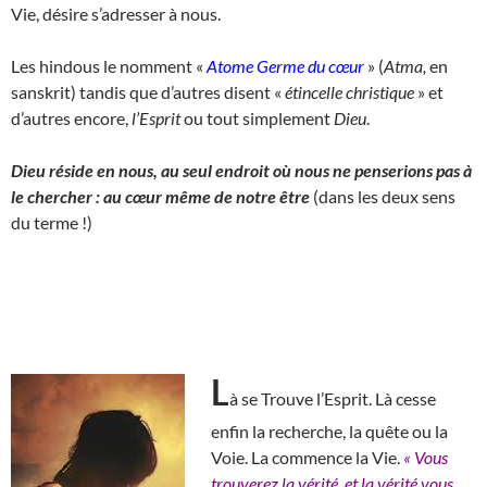
Vie, désire s’adresser à nous.
Les hindous le nomment «
Atome Germe du cœur
» (
Atma,
en
sanskrit) tandis que d’autres disent «
étincelle christique
» et
d’autres encore,
l’Esprit
ou tout simplement
Dieu
.
Dieu réside en nous, au seul endroit où nous ne penserions pas à
le chercher : au cœur même de notre être
(dans les deux sens
du terme !)
L
à se Trouve l’Esprit. Là cesse
enfin la recherche, la quête ou la
Voie. La commence la Vie.
« Vous
trouverez la vérité, et la vérité vous