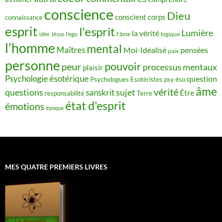
conscience
Dieu
conscient
corps
connaissance
esprit
l'esprit
Lumière
la vérité
idée
Jésus
l'ego
l'âme
logique
l’homme
mental
Maîtres
Moi-Idéalisé
pensées
paix
personne
pouvoir
peur
processus mentaux
plaisir
Psychologie ésotérique
question
Psychologues Esotéristes
psy éso
âme
vérité
questions
sujet
sanskrit
Être
responsabilité
Terre
état d'esprit
émotions
époque
MES QUATRE PREMIERS LIVRES