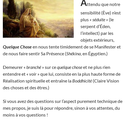
A
ttendu que notre
sensibilité (Ève) n’est
plus
« séduite »
(le
serpent d’Éden,
l’intellect) par les
objets extérieurs,
Quelque Chose
en nous tente timidement de se Manifester et
de nous faire sentir Sa Présence (
Shékina
, en Égyptien.)
Demeurer «
branché
» sur ce
quelque chose
et ne plus rien
entendre et «
voir
» que lui, consiste en la plus haute forme de
Réalisation spirituelle et entraîne la
Boddhicité
(Claire Vision
des choses et des êtres.)
Si vous avez des questions sur l’aspect purement technique de
mes propos, je suis là pour répondre, sinon à vos attentes, du
moins à vos questions !