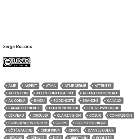
Serge Baccino
ÂME
ASPECT
ATMA
ATME GERME
ATTENTES
ATTENTION
ATTENTION FOCALISÉE
ATTENTION MENTALE
AU COEUR
BINDU
BODDHICITÉ
BRANCHÉ
CANAUX
CANAUX D'ÉNERGIE
CENTRE NERVEUX
CENTRE PSYCHIQUE
CERVEAU
CIRCULER
CLAIRE VISION
COEUR
COMPASSION
CONSCIENCE INTÉRIEUR
CORPS
CORPS PSYCHIQUE
CÔTÉ GAUCHE
CRICIFIXION
CRIME
DANS LE COEUR
DEDANS
DEHORS
DIEU
DIRECTION
ECOUTER