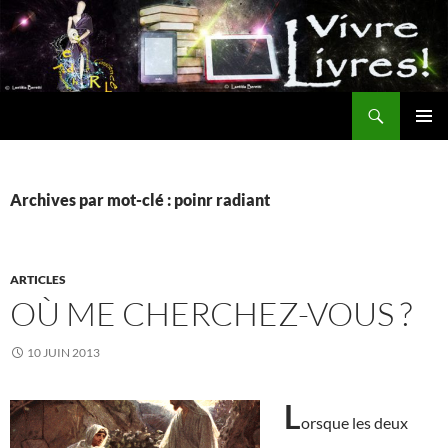
Aller
au
contenu
Recherche
MENU
PRINCI
Archives par mot-clé : poinr radiant
ARTICLES
OÙ ME CHERCHEZ-VOUS ?
10 JUIN 2013
L
orsque les deux