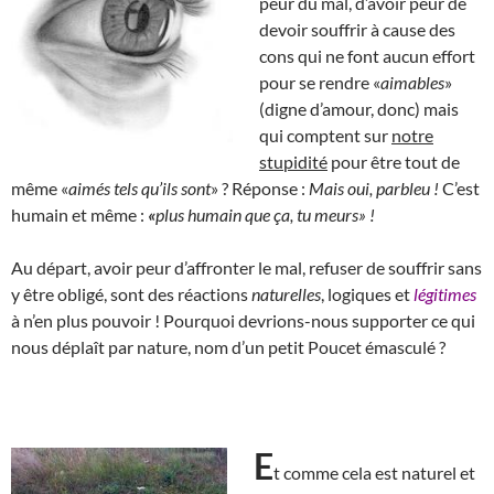
peur du mal, d’avoir peur de
devoir souffrir à cause des
cons qui ne font aucun effort
pour se rendre «
aimables
»
(digne d’amour, donc) mais
qui comptent sur
notre
stupidité
pour être tout de
même «
aimés tels qu’ils sont
» ? Réponse :
Mais oui, parbleu !
C’est
humain et même :
«
plus humain que ça, tu meurs» !
Au départ, avoir peur d’affronter le mal, refuser de souffrir sans
y être obligé, sont des réactions
naturelles
, logiques et
légitimes
à n’en plus pouvoir ! Pourquoi devrions-nous supporter ce qui
nous déplaît par nature, nom d’un petit Poucet émasculé ?
E
t comme cela est naturel et