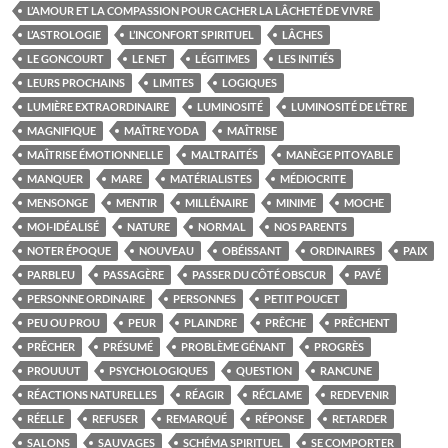
L’AMOUR ET LA COMPASSION POUR CACHER LA LÂCHETÉ DE VIVRE
L’ASTROLOGIE
L’INCONFORT SPIRITUEL
LÂCHES
LE GONCOURT
LE NET
LÉGITIMES
LES INITIÉS
LEURS PROCHAINS
LIMITES
LOGIQUES
LUMIÈRE EXTRAORDINAIRE
LUMINOSITÉ
LUMINOSITÉ DE L’ÊTRE
MAGNIFIQUE
MAÎTRE YODA
MAÎTRISE
MAÎTRISE ÉMOTIONNELLE
MALTRAITÉS
MANÈGE PITOYABLE
MANQUER
MARE
MATÉRIALISTES
MÉDIOCRITE
MENSONGE
MENTIR
MILLÉNAIRE
MINIME
MOCHE
MOI-IDÉALISÉ
NATURE
NORMAL
NOS PARENTS
NOTER ÉPOQUE
NOUVEAU
OBÉISSANT
ORDINAIRES
PAIX
PARBLEU
PASSAGÈRE
PASSER DU CÔTÉ OBSCUR
PAVÉ
PERSONNE ORDINAIRE
PERSONNES
PETIT POUCET
PEU OU PROU
PEUR
PLAINDRE
PRÊCHE
PRÊCHENT
PRÊCHER
PRÉSUMÉ
PROBLÈME GÉNANT
PROGRÈS
PROUUUT
PSYCHOLOGIQUES
QUESTION
RANCUNE
RÉACTIONS NATURELLES
RÉAGIR
RÉCLAME
REDEVENIR
RÉELLE
REFUSER
REMARQUÉ
RÉPONSE
RETARDER
SALONS
SAUVAGES
SCHÉMA SPIRITUEL
SE COMPORTER