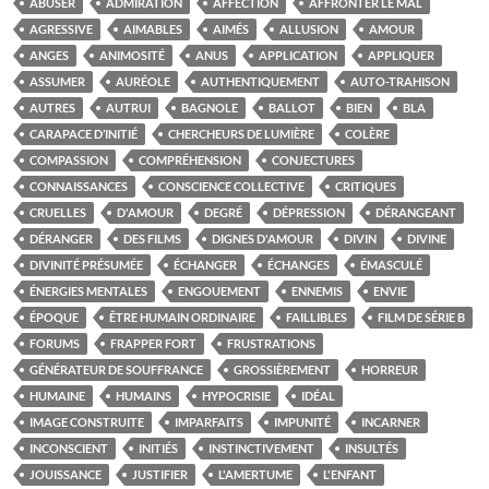
ABUSER
ADMIRATION
AFFECTION
AFFRONTER LE MAL
AGRESSIVE
AIMABLES
AIMÉS
ALLUSION
AMOUR
ANGES
ANIMOSITÉ
ANUS
APPLICATION
APPLIQUER
ASSUMER
AURÉOLE
AUTHENTIQUEMENT
AUTO-TRAHISON
AUTRES
AUTRUI
BAGNOLE
BALLOT
BIEN
BLA
CARAPACE D’INITIÉ
CHERCHEURS DE LUMIÈRE
COLÈRE
COMPASSION
COMPRÉHENSION
CONJECTURES
CONNAISSANCES
CONSCIENCE COLLECTIVE
CRITIQUES
CRUELLES
D'AMOUR
DEGRÉ
DÉPRESSION
DÉRANGEANT
DÉRANGER
DES FILMS
DIGNES D'AMOUR
DIVIN
DIVINE
DIVINITÉ PRÉSUMÉE
ÉCHANGER
ÉCHANGES
ÉMASCULÉ
ÉNERGIES MENTALES
ENGOUEMENT
ENNEMIS
ENVIE
ÉPOQUE
ÊTRE HUMAIN ORDINAIRE
FAILLIBLES
FILM DE SÉRIE B
FORUMS
FRAPPER FORT
FRUSTRATIONS
GÉNÉRATEUR DE SOUFFRANCE
GROSSIÈREMENT
HORREUR
HUMAINE
HUMAINS
HYPOCRISIE
IDÉAL
IMAGE CONSTRUITE
IMPARFAITS
IMPUNITÉ
INCARNER
INCONSCIENT
INITIÉS
INSTINCTIVEMENT
INSULTÉS
JOUISSANCE
JUSTIFIER
L'AMERTUME
L'ENFANT