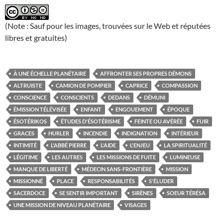
(Note : Sauf pour les images, trouvées sur le Web et réputées
libres et gratuites)
À UNE ÉCHELLE PLANÉTAIRE
AFFRONTER SES PROPRES DÉMONS
ALTRUISTE
CAMION DE POMPIER
CAPRICE
COMPASSION
CONSCIENCE
CONSCIENTS
DEDANS
DÉMUNI
ÉMISSION TÉLÉVISÉE
ENFANT
ENGOUEMENT
ÉPOQUE
ÉSOTÉRIKOS
ÉTUDES D'ÉSOTÉRISME
FEINTE OU AVÉRÉE
FUIR
GRACES
HURLER
INCENDIE
INDIGNATION
INTÉRIEUR
INTIMITÉ
L'ABBÉ PIERRE
L'AIDE
L'ENJEU
LA SPIRITUALITÉ
LÉGITIME
LES AUTRES
LES MISSIONS DE FUITE
LUMINEUSE
MANQUE DE LIBERTÉ
MÉDECIN SANS-FRONTIÈRE
MISSION
MISSIONNÉ
PLACE
RESPONSABILITÉS
S'ÉLUDER
SACERDOCE
SE SENTIR IMPORTANT
SIRÈNES
SOEUR TÉRÉSA
UNE MISSION DE NIVEAU PLANÉTAIRE
VISAGES