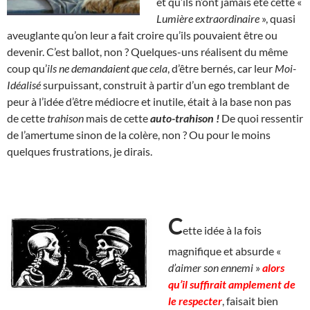
et qu’ils n’ont jamais été cette «
Lumière
extraordinaire
», quasi
aveuglante qu’on leur a fait croire qu’ils pouvaient être ou
devenir. C’est ballot, non ? Quelques-uns réalisent du même
coup qu’
ils ne demandaient que cela
, d’être bernés, car leur
Moi-
Idéalisé
surpuissant, construit à partir d’un ego tremblant de
peur à l’idée d’être médiocre et inutile, était à la base non pas
de cette
trahison
mais de cette
auto-trahison !
De quoi ressentir
de l’amertume sinon de la colère, non ? Ou pour le moins
quelques frustrations, je dirais.
C
ette idée à la fois
magnifique et absurde «
d’aimer son ennemi
»
alors
qu’il suffirait amplement de
le respecter
, faisait bien