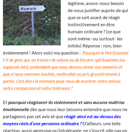
légitime, avons-nous besoin
de nous justifier auprès de qui
que ce soit avant de réagir
instinctivement en être
humain ordinaire ? (ce que
sont même -ou surtout- les
initiés) Réponse : non, bien
évidemment ! Alors voici ma question :
Pourquoi le Net foisonne
t-il de gens qui, au travers de salons ou de forums spiritualistes (ou
supposés tels), prétendent que nous devons aimer nos ennemis et
que si nous sommes insultés, maltraités ou pris grossièrement à
partie, c’est alors le moment pour nous de montrer notre amour,
notre compassion et notre tolérance ?
Et
pourquoi réagissent-ils violemment et sans aucune maîtrise
émotionnelle
dès que nous leur laissons entendre que nous ne
partageons pas cet avis et que
réagir ainsi est au-dessus des
moyens réels d’une personne ordinaire ?
D’ailleurs, une telle
réaction, aussi agressive qu’intolérante, ne s’inscrit-elle pas
en