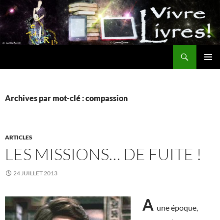
Aller
au
contenu
Recherche
MENU
PRINCI
Archives par mot-clé : compassion
ARTICLES
LES MISSIONS… DE FUITE !
24 JUILLET 2013
A
une époque,