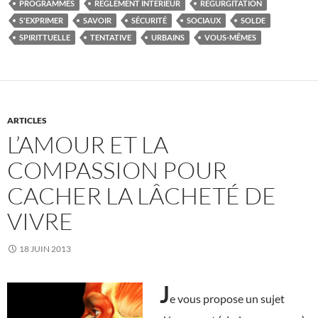
PROGRAMMES
RÈGLEMENT INTÉRIEUR
RÉGURGITATION
S'EXPRIMER
SAVOIR
SÉCURITÉ
SOCIAUX
SOLDE
SPIRITTUELLE
TENTATIVE
URBAINS
VOUS-MÊMES
ARTICLES
L’AMOUR ET LA
COMPASSION POUR
CACHER LA LÂCHETÉ DE
VIVRE
18 JUIN 2013
J
e vous propose un sujet