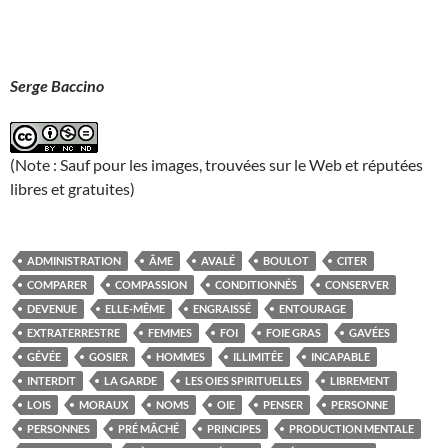
Serge Baccino
(Note : Sauf pour les images, trouvées sur le Web et réputées
libres et gratuites)
ADMINISTRATION
ÂME
AVALÉ
BOULOT
CITER
COMPARER
COMPASSION
CONDITIONNÉS
CONSERVER
DEVENUE
ELLE-MÊME
ENGRAISSÉ
ENTOURAGE
EXTRATERRESTRE
FEMMES
FOI
FOIE GRAS
GAVÉES
GÉVÉE
GOSIER
HOMMES
ILLIMITÉE
INCAPABLE
INTERDIT
LA GARDE
LES OIES SPIRITUELLES
LIBREMENT
LOIS
MORAUX
NOMS
OIE
PENSER
PERSONNE
PERSONNES
PRÉ MÂCHÉ
PRINCIPES
PRODUCTION MENTALE