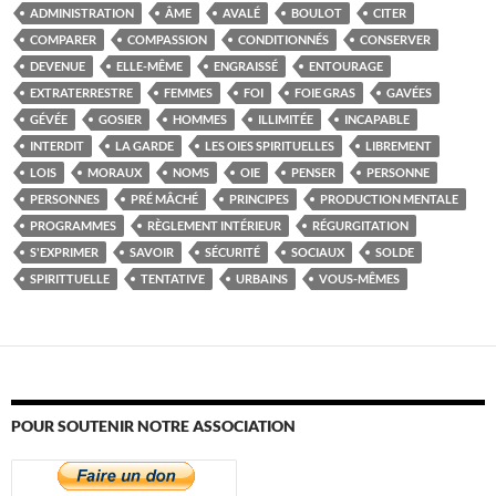
ADMINISTRATION
ÂME
AVALÉ
BOULOT
CITER
COMPARER
COMPASSION
CONDITIONNÉS
CONSERVER
DEVENUE
ELLE-MÊME
ENGRAISSÉ
ENTOURAGE
EXTRATERRESTRE
FEMMES
FOI
FOIE GRAS
GAVÉES
GÉVÉE
GOSIER
HOMMES
ILLIMITÉE
INCAPABLE
INTERDIT
LA GARDE
LES OIES SPIRITUELLES
LIBREMENT
LOIS
MORAUX
NOMS
OIE
PENSER
PERSONNE
PERSONNES
PRÉ MÂCHÉ
PRINCIPES
PRODUCTION MENTALE
PROGRAMMES
RÈGLEMENT INTÉRIEUR
RÉGURGITATION
S'EXPRIMER
SAVOIR
SÉCURITÉ
SOCIAUX
SOLDE
SPIRITTUELLE
TENTATIVE
URBAINS
VOUS-MÊMES
POUR SOUTENIR NOTRE ASSOCIATION