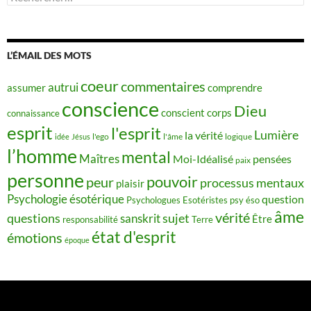
L’ÉMAIL DES MOTS
coeur
commentaires
autrui
assumer
comprendre
conscience
Dieu
conscient
corps
connaissance
esprit
l'esprit
Lumière
la vérité
idée
Jésus
l'ego
l'âme
logique
l’homme
mental
Maîtres
Moi-Idéalisé
pensées
paix
personne
pouvoir
peur
processus mentaux
plaisir
Psychologie ésotérique
question
Psychologues Esotéristes
psy éso
âme
vérité
questions
sujet
sanskrit
Être
responsabilité
Terre
état d'esprit
émotions
époque