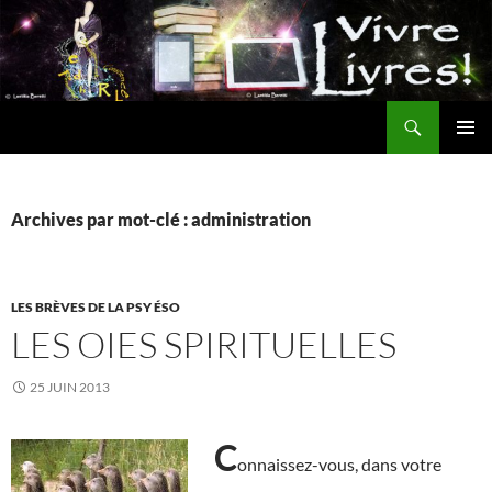
Aller
au
contenu
Recherche
MENU
PRINCI
Archives par mot-clé : administration
LES BRÈVES DE LA PSY ÉSO
LES OIES SPIRITUELLES
25 JUIN 2013
C
onnaissez-vous, dans votre