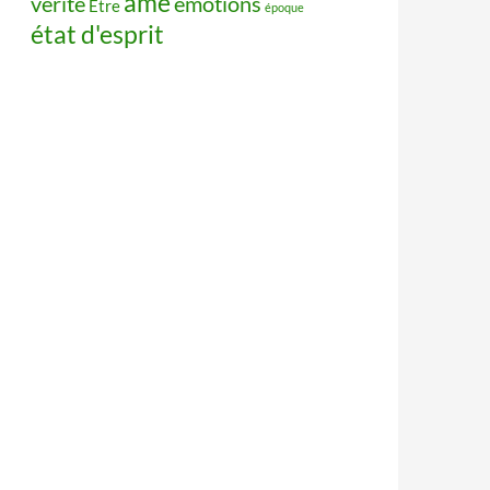
âme
vérité
émotions
Être
époque
état d'esprit