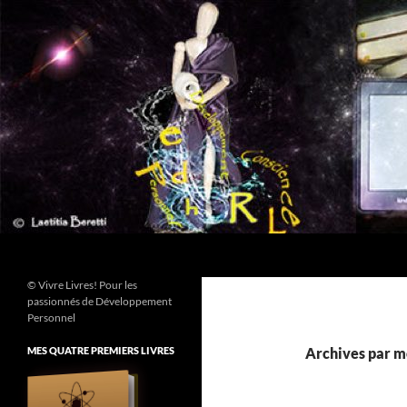
Aller
au
contenu
Recherche
© Vivre Livres! Pour les
passionnés de Développement
Personnel
MES QUATRE PREMIERS LIVRES
Archives par mo