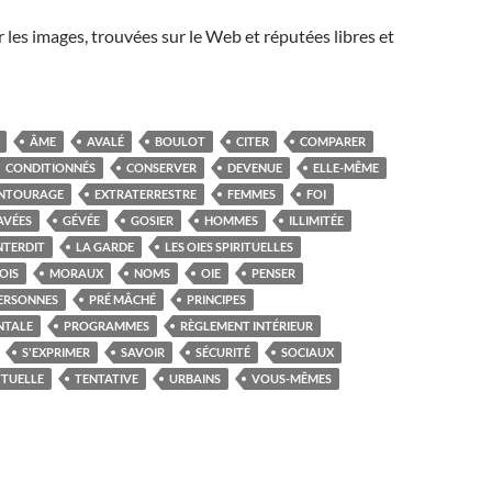
r les images, trouvées sur le Web et réputées libres et
ÂME
AVALÉ
BOULOT
CITER
COMPARER
CONDITIONNÉS
CONSERVER
DEVENUE
ELLE-MÊME
NTOURAGE
EXTRATERRESTRE
FEMMES
FOI
AVÉES
GÉVÉE
GOSIER
HOMMES
ILLIMITÉE
NTERDIT
LA GARDE
LES OIES SPIRITUELLES
OIS
MORAUX
NOMS
OIE
PENSER
ERSONNES
PRÉ MÂCHÉ
PRINCIPES
NTALE
PROGRAMMES
RÈGLEMENT INTÉRIEUR
S'EXPRIMER
SAVOIR
SÉCURITÉ
SOCIAUX
TTUELLE
TENTATIVE
URBAINS
VOUS-MÊMES