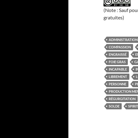
(Note : Sauf pou
gratuites)
ADMINISTRATION
COMPASSION
ENGRAISSÉ
E
FOIE GRAS
G
INCAPABLE
I
LIBREMENT
L
PERSONNE
P
PRODUCTION ME
RÉGURGITATION
SOLDE
SPIRI