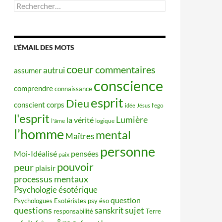
Rechercher :
L’ÉMAIL DES MOTS
coeur
commentaires
autrui
assumer
conscience
comprendre
connaissance
esprit
Dieu
conscient
corps
idée
Jésus
l'ego
l'esprit
Lumière
la vérité
l'âme
logique
l’homme
mental
Maîtres
personne
Moi-Idéalisé
pensées
paix
pouvoir
peur
plaisir
processus mentaux
Psychologie ésotérique
question
Psychologues Esotéristes
psy éso
questions
sujet
sanskrit
responsabilité
Terre