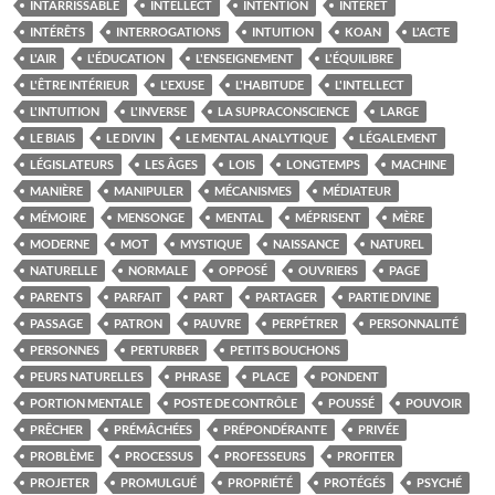
INTARRISSABLE
INTELLECT
INTENTION
INTÉRÊT
INTÉRÊTS
INTERROGATIONS
INTUITION
KOAN
L'ACTE
L'AIR
L'ÉDUCATION
L'ENSEIGNEMENT
L'ÉQUILIBRE
L'ÊTRE INTÉRIEUR
L'EXUSE
L'HABITUDE
L'INTELLECT
L'INTUITION
L'INVERSE
LA SUPRACONSCIENCE
LARGE
LE BIAIS
LE DIVIN
LE MENTAL ANALYTIQUE
LÉGALEMENT
LÉGISLATEURS
LES ÂGES
LOIS
LONGTEMPS
MACHINE
MANIÈRE
MANIPULER
MÉCANISMES
MÉDIATEUR
MÉMOIRE
MENSONGE
MENTAL
MÉPRISENT
MÈRE
MODERNE
MOT
MYSTIQUE
NAISSANCE
NATUREL
NATURELLE
NORMALE
OPPOSÉ
OUVRIERS
PAGE
PARENTS
PARFAIT
PART
PARTAGER
PARTIE DIVINE
PASSAGE
PATRON
PAUVRE
PERPÉTRER
PERSONNALITÉ
PERSONNES
PERTURBER
PETITS BOUCHONS
PEURS NATURELLES
PHRASE
PLACE
PONDENT
PORTION MENTALE
POSTE DE CONTRÔLE
POUSSÉ
POUVOIR
PRÊCHER
PRÉMÂCHÉES
PRÉPONDÉRANTE
PRIVÉE
PROBLÈME
PROCESSUS
PROFESSEURS
PROFITER
PROJETER
PROMULGUÉ
PROPRIÉTÉ
PROTÉGÉS
PSYCHÉ