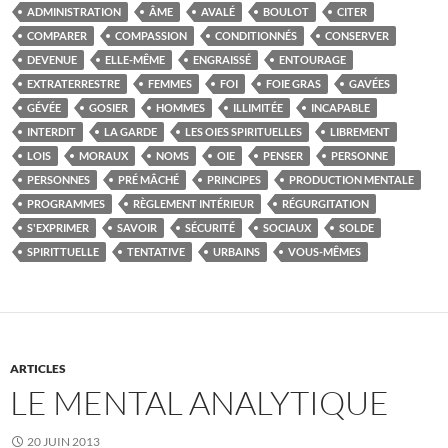
ADMINISTRATION
ÂME
AVALÉ
BOULOT
CITER
COMPARER
COMPASSION
CONDITIONNÉS
CONSERVER
DEVENUE
ELLE-MÊME
ENGRAISSÉ
ENTOURAGE
EXTRATERRESTRE
FEMMES
FOI
FOIE GRAS
GAVÉES
GÉVÉE
GOSIER
HOMMES
ILLIMITÉE
INCAPABLE
INTERDIT
LA GARDE
LES OIES SPIRITUELLES
LIBREMENT
LOIS
MORAUX
NOMS
OIE
PENSER
PERSONNE
PERSONNES
PRÉ MÂCHÉ
PRINCIPES
PRODUCTION MENTALE
PROGRAMMES
RÈGLEMENT INTÉRIEUR
RÉGURGITATION
S'EXPRIMER
SAVOIR
SÉCURITÉ
SOCIAUX
SOLDE
SPIRITTUELLE
TENTATIVE
URBAINS
VOUS-MÊMES
ARTICLES
LE MENTAL ANALYTIQUE
20 JUIN 2013