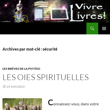
Aller
au
contenu
Recherche
MENU
PRINCI
Archives par mot-clé : sécurité
LES BRÈVES DE LA PSY ÉSO
LES OIES SPIRITUELLES
25 JUIN 2013
C
onnaissez-vous, dans votre