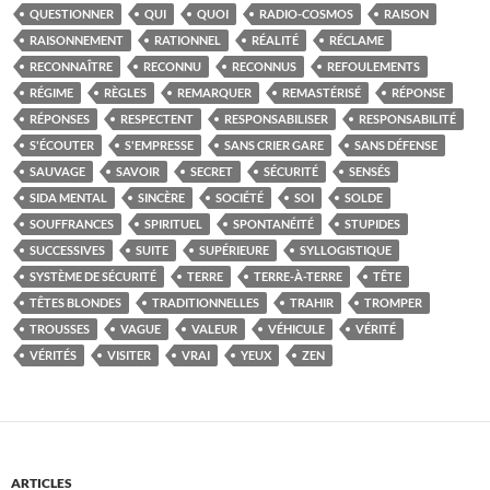
QUESTIONNER
QUI
QUOI
RADIO-COSMOS
RAISON
RAISONNEMENT
RATIONNEL
RÉALITÉ
RÉCLAME
RECONNAÎTRE
RECONNU
RECONNUS
REFOULEMENTS
RÉGIME
RÈGLES
REMARQUER
REMASTÉRISÉ
RÉPONSE
RÉPONSES
RESPECTENT
RESPONSABILISER
RESPONSABILITÉ
S'ÉCOUTER
S'EMPRESSE
SANS CRIER GARE
SANS DÉFENSE
SAUVAGE
SAVOIR
SECRET
SÉCURITÉ
SENSÉS
SIDA MENTAL
SINCÈRE
SOCIÉTÉ
SOI
SOLDE
SOUFFRANCES
SPIRITUEL
SPONTANÉITÉ
STUPIDES
SUCCESSIVES
SUITE
SUPÉRIEURE
SYLLOGISTIQUE
SYSTÈME DE SÉCURITÉ
TERRE
TERRE-À-TERRE
TÊTE
TÊTES BLONDES
TRADITIONNELLES
TRAHIR
TROMPER
TROUSSES
VAGUE
VALEUR
VÉHICULE
VÉRITÉ
VÉRITÉS
VISITER
VRAI
YEUX
ZEN
ARTICLES