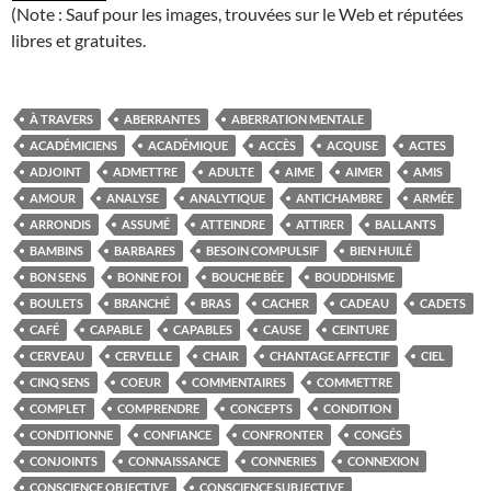
(Note : Sauf pour les images, trouvées sur le Web et réputées
libres et gratuites.
À TRAVERS
ABERRANTES
ABERRATION MENTALE
ACADÉMICIENS
ACADÉMIQUE
ACCÈS
ACQUISE
ACTES
ADJOINT
ADMETTRE
ADULTE
AIME
AIMER
AMIS
AMOUR
ANALYSE
ANALYTIQUE
ANTICHAMBRE
ARMÉE
ARRONDIS
ASSUMÉ
ATTEINDRE
ATTIRER
BALLANTS
BAMBINS
BARBARES
BESOIN COMPULSIF
BIEN HUILÉ
BON SENS
BONNE FOI
BOUCHE BÉE
BOUDDHISME
BOULETS
BRANCHÉ
BRAS
CACHER
CADEAU
CADETS
CAFÉ
CAPABLE
CAPABLES
CAUSE
CEINTURE
CERVEAU
CERVELLE
CHAIR
CHANTAGE AFFECTIF
CIEL
CINQ SENS
COEUR
COMMENTAIRES
COMMETTRE
COMPLET
COMPRENDRE
CONCEPTS
CONDITION
CONDITIONNE
CONFIANCE
CONFRONTER
CONGÉS
CONJOINTS
CONNAISSANCE
CONNERIES
CONNEXION
CONSCIENCE OBJECTIVE
CONSCIENCE SUBJECTIVE