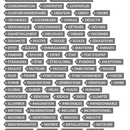
CONSOMMATION
CONTENTER
CONTRÔLER
COUPURE MOMENTANÉE
CRÉATION
CREDO
CROIRE
CROYANCES
CULPABILISER
CUMULE
DÉDUCTIF
DÉMONIAQUE
DESCENDANCE
DÉTRUIRE
DEVOIRS
DIAMÉTRALEMENT
DIEU EN SOI
DIRIGER
DISCERNER
DISJONCTE
DOCTES
DOUZE
ÉCOLES
ÉDUCATEURS
EFFET
ÉLÈVES
EMMAGASINÉE
ÉMOTIONS
ENFANTS
ENNEMIS
ÉPOUSE
ESPRIT
ÉTAT
ÉTAT D'ESPRIT
ÉTRANGERS
ÊTRE
ÊTRE GLOBAL
ÉVIDENCE
EXCEPTIONS
FACILITÉ
FACTEURS
FACULTÉ
FAIRE CROIRE
FAUSSÉ
FAUX
FEMME
FONCTIONNE
FONCTIONNEMENT
FORCER
FORME
FRUSTRATIONS
GÉNÉRATIONS
GÉNITEURS
GENRE
GLOBAL
GUIDER
HÉLAS
HUILÉS
HUMAINE
HYPOCRITE
IDÉATION
IDÉAUX
IDÉES
ILLIMITÉE
ILLUMINER
IMAGINATION
IMBUVABLES
IMPARDONNABLE
IMPOSER
INCARNATIONS
INCLUSES
INCONDITIONNEL
INCONNUE
INDIFFÉRENTES
INDIVIDU
INDUCTIF
INSATISFAISANTES
INSPIRER
INSTALLATION
INSTRUIRE