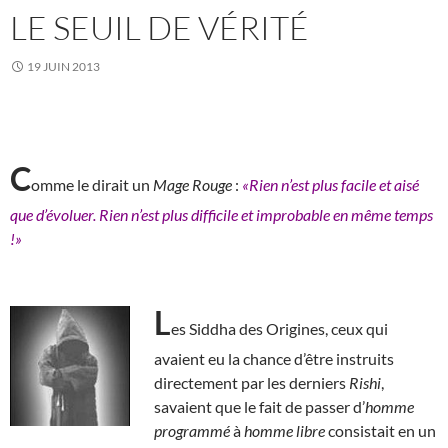
LE SEUIL DE VÉRITÉ
19 JUIN 2013
C
omme le dirait un
Mage Rouge
:
«Rien n’est plus facile et aisé
que d’évoluer. Rien n’est plus difficile et improbable en même temps
!»
L
es Siddha des Origines, ceux qui
avaient eu la chance d’être instruits
directement par les derniers
Rishi
,
savaient que le fait de passer d’
homme
programmé
à
homme libre
consistait en un