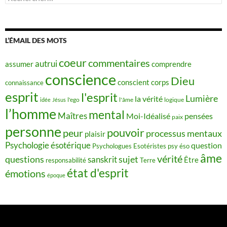
L’ÉMAIL DES MOTS
coeur
commentaires
autrui
assumer
comprendre
conscience
Dieu
conscient
corps
connaissance
esprit
l'esprit
Lumière
la vérité
idée
Jésus
l'ego
l'âme
logique
l’homme
mental
Maîtres
Moi-Idéalisé
pensées
paix
personne
pouvoir
peur
processus mentaux
plaisir
Psychologie ésotérique
question
Psychologues Esotéristes
psy éso
âme
vérité
questions
sujet
sanskrit
Être
responsabilité
Terre
état d'esprit
émotions
époque