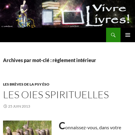
Aller
au
contenu
Recherche
MENU
PRINCI
Archives par mot-clé : règlement intérieur
LES BRÈVES DE LA PSY ÉSO
LES OIES SPIRITUELLES
25 JUIN 2013
C
onnaissez-vous, dans votre