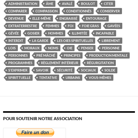
ADMINISTRATION
ÂME
AVALÉ
BOULOT
CITER
COMPARER
COMPASSION
CONDITIONNÉS
CONSERVER
DEVENUE
ELLE-MÊME
ENGRAISSÉ
ENTOURAGE
EXTRATERRESTRE
FEMMES
FOI
FOIE GRAS
GAVÉES
GÉVÉE
GOSIER
HOMMES
ILLIMITÉE
INCAPABLE
INTERDIT
LA GARDE
LES OIES SPIRITUELLES
LIBREMENT
LOIS
MORAUX
NOMS
OIE
PENSER
PERSONNE
PERSONNES
PRÉ MÂCHÉ
PRINCIPES
PRODUCTION MENTALE
PROGRAMMES
RÈGLEMENT INTÉRIEUR
RÉGURGITATION
S'EXPRIMER
SAVOIR
SÉCURITÉ
SOCIAUX
SOLDE
SPIRITTUELLE
TENTATIVE
URBAINS
VOUS-MÊMES
POUR SOUTENIR NOTRE ASSOCIATION