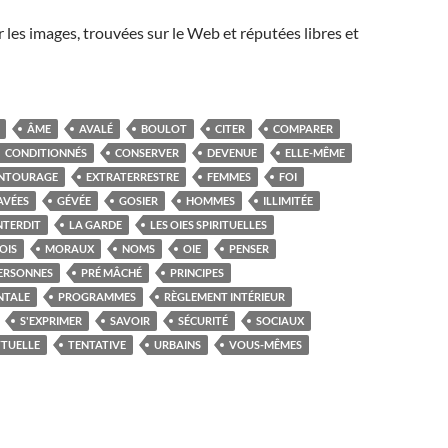
r les images, trouvées sur le Web et réputées libres et
ÂME
AVALÉ
BOULOT
CITER
COMPARER
CONDITIONNÉS
CONSERVER
DEVENUE
ELLE-MÊME
NTOURAGE
EXTRATERRESTRE
FEMMES
FOI
AVÉES
GÉVÉE
GOSIER
HOMMES
ILLIMITÉE
NTERDIT
LA GARDE
LES OIES SPIRITUELLES
OIS
MORAUX
NOMS
OIE
PENSER
ERSONNES
PRÉ MÂCHÉ
PRINCIPES
NTALE
PROGRAMMES
RÈGLEMENT INTÉRIEUR
S'EXPRIMER
SAVOIR
SÉCURITÉ
SOCIAUX
TTUELLE
TENTATIVE
URBAINS
VOUS-MÊMES