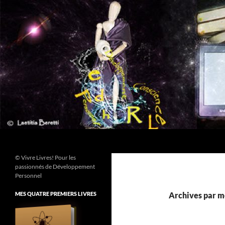
Aller
au
contenu
Recherche
© Vivre Livres! Pour les
passionnés de Développement
Personnel
MES QUATRE PREMIERS LIVRES
Archives par m