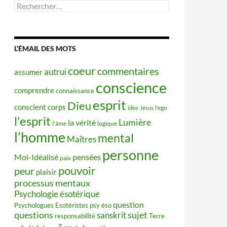
Rechercher :
L’ÉMAIL DES MOTS
coeur
commentaires
autrui
assumer
conscience
comprendre
connaissance
esprit
Dieu
conscient
corps
idée
Jésus
l'ego
l'esprit
Lumière
la vérité
l'âme
logique
l’homme
mental
Maîtres
personne
Moi-Idéalisé
pensées
paix
pouvoir
peur
plaisir
processus mentaux
Psychologie ésotérique
question
Psychologues Esotéristes
psy éso
questions
sujet
sanskrit
responsabilité
Terre