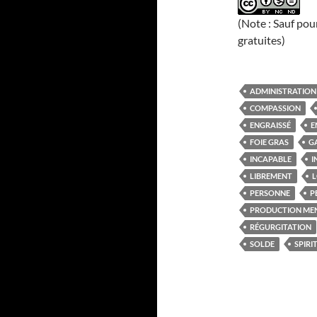
(Note : Sauf pou
gratuites)
ADMINISTRATION
COMPASSION
ENGRAISSÉ
E
FOIE GRAS
G
INCAPABLE
I
LIBREMENT
L
PERSONNE
P
PRODUCTION ME
RÉGURGITATION
SOLDE
SPIRI