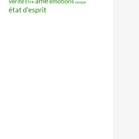
âme
vérité
émotions
Être
époque
état d'esprit